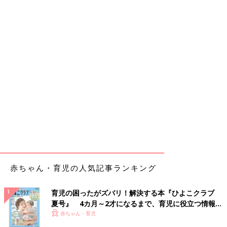
赤ちゃん・育児の人気記事ランキング
育児の困ったがズバリ！解決する本『ひよこクラブ
夏号』 4カ月～2才になるまで、育児に役立つ情報が
いっぱい！
赤ちゃん・育児