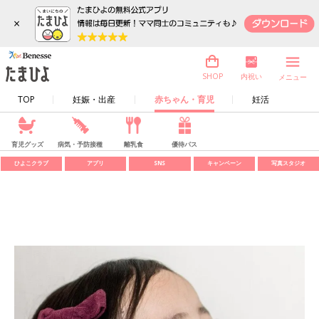
×
内祝い
SHOP
メニュー
TOP
妊娠・出産
赤ちゃん・育児
妊活
育児グッズ
病気・予防接種
離乳食
優待パス
ひよこクラブ
アプリ
SNS
キャンペーン
写真スタジオ