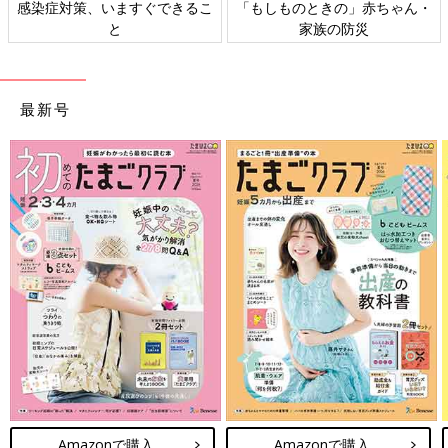
きるこ
「もしものときの」赤ちゃん・
日本外来小児科学会リーフ
家族の防災
ト検討会
最新号
Amazonで購入
Amazonで購入