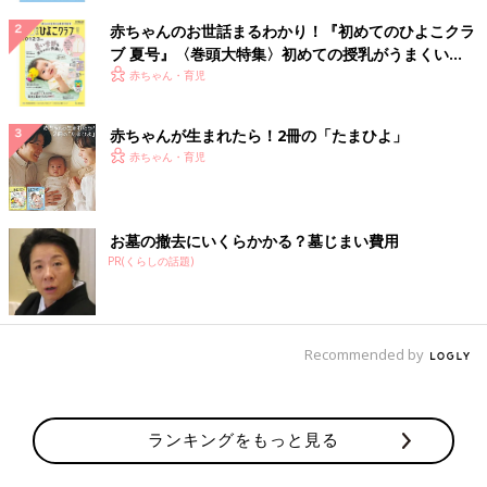
赤ちゃんのお世話まるわかり！『初めてのひよこクラ
ブ 夏号』〈巻頭大特集〉初めての授乳がうまくい
く！ おっぱい・ミルクの基本と夏のトラブル 解決テ
赤ちゃん・育児
ク
赤ちゃんが生まれたら！2冊の「たまひよ」
赤ちゃん・育児
お墓の撤去にいくらかかる？墓じまい費用
PR(くらしの話題)
Recommended by
ランキングをもっと見る