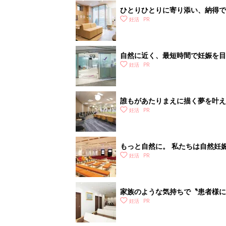
ひとりひとりに寄り添い、納得で
テアールレディースクリニック】
妊活
自然に近く、最短時間で妊娠を目
を行っています【Shinjuku ART C
妊活
誰もがあたりまえに描く夢を叶え
田レディース品川クリニック】
妊活
もっと自然に。 私たちは自然妊
クリニック】
妊活
家族のような気持ちで〝患者様に
が納得できる不妊治療を提供しま
妊活