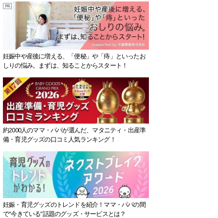
妊娠中や産後に増える、「便秘」や「痔」といったお
しりの悩み。まずは、知ることからスタート！
約2000人のママ・パパが選んだ、マタニティ・出産準
備・育児グッズの口コミ人気ランキング！
妊娠・育児グッズのトレンドを紹介！ママ・パパの間
で“今きている”話題のグッズ・サービスとは？