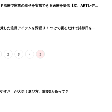
ド治療で家族の幸せを実感できる医療を提供【立川ARTレデ
賞した注目アイテムを深堀り！ つけて寝るだけで排卵日を予
役立ちアイテム
2
3
4
5
やすさ」が大切！選び方、重要3カ条って？