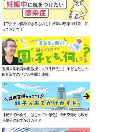
【ワクチン接種できるものも】妊婦の感染症対策、知
っておいて！
玉川大学教育学部教授、大豆生田先生に子どもたちの
保育園でのリアルを聞く連載。
活は毎日の食事がとても大事！必
私たちに合う不妊治療クリニック＆
な栄養・食事のまとめ
体質改善施設を探そう〈PR〉
【親子で出会う、はじめての景色】成田空港から広が
る親子のおでかけガイド