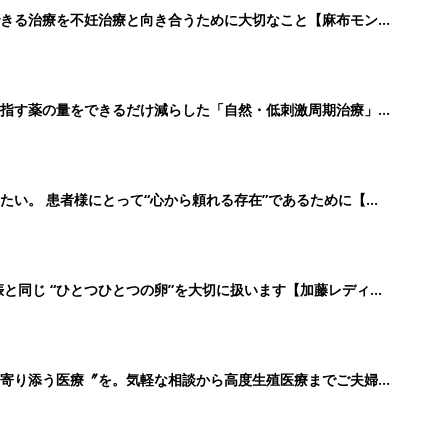
きる治療を不妊治療と向き合うために大切なこと【麻布モン
指す薬の量をできるだけ減らした「自然・低刺激周期治療」
linic】
たい。 患者様にとって“心から頼れる存在”であるために【浅
娠と同じ “ひとつひとつの卵”を大切に扱います【加藤レディス
寄り添う医療〞を。気軽な相談から高度生殖医療までご夫婦
す【医療法人社団 輝翠会 峯レディースクリニック】