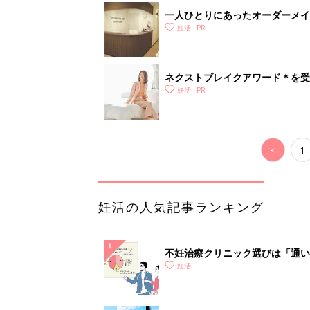
一人ひとりにあったオーダーメイ
ィースクリニック】
妊活
ネクストブレイクアワード＊を受
測！ 妊活の先輩に支持されるお
妊活
<
1
妊活の人気記事ランキング
不妊治療クリニック選びは「通い
妊活