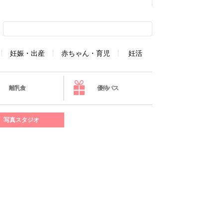
妊娠・出産
赤ちゃん・育児
妊活
離乳食
優待パス
写真スタジオ