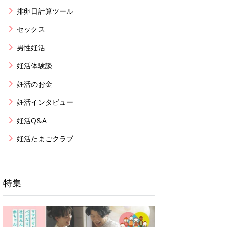
排卵日計算ツール
セックス
男性妊活
妊活体験談
妊活のお金
妊活インタビュー
妊活Q&A
妊活たまごクラブ
特集