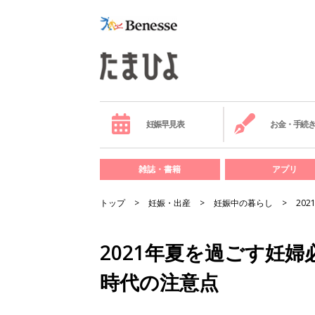
妊娠早見表
お金・手続
雑誌・書籍
アプリ
トップ
妊娠・出産
妊娠中の暮らし
20
2021年夏を過ごす妊婦
時代の注意点