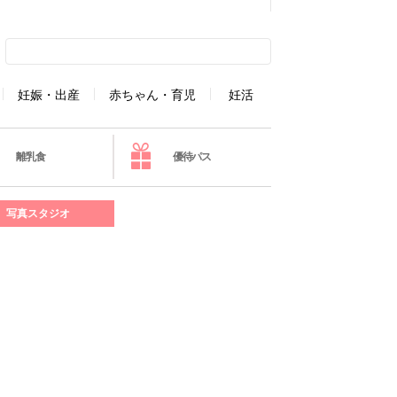
妊娠・出産
赤ちゃん・育児
妊活
離乳食
優待パス
写真スタジオ