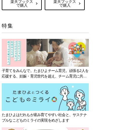
楽天ブックス
楽天ブックス
で購入
で購入
特集
子育てをみんなで。たまひよチーム育児。頑張る2人を
応援する、妊娠・育児世代を超え、チーム育児に共感
する社会を目指していきます。
たまひよはだれもが産み育てやすい社会と、サステナ
ブルなこどものミライの実現をめざします