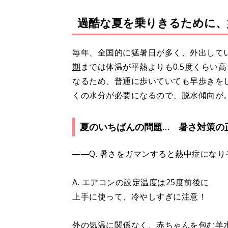
過酷な夏を乗りきるために、
毎年、全国的に猛暑日が多く、外出して
期
までは体温が平熱よりも0.5度くらい
なるため、普通に歩いていても早歩きを
くの水分が必要になるので、脱水傾向が
夏のいちばんの問題… 暑さ対策の
――Q. 暑さをガマンすると熱中症にな
A. エアコンの設定温度は25度前後に
上手に使って、冷やしすぎに注意！
外の気温に関係なく、赤ちゃんを包む羊