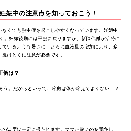
妊娠中の注意点を知っておこう！
M
u
t
いなくても熱中症を起こしやすくなっています。
妊娠中
e
高く。妊娠後期には平熱に戻りますが、新陳代謝が活発に
しているような暑さに。さらに血液量の増加により、多
。夏はとくに注意が必要です。
正解は？
りそう。だからといって、冷房は体が冷えてよくない！？
水の温度は一定に保たれます。ママが暑いのを我慢し