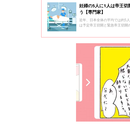
妊婦の5人に1人は帝王
う【専門家】
近年、日本全体の平均では約5人
は予定帝王切開と緊急帝王切開
しい情報を得られず不安に思う
んがほとんどです。その状況に
ておきたいことを、中部大学准