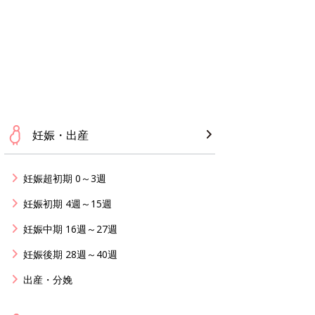
妊娠・出産
妊娠超初期 0～3週
妊娠初期 4週～15週
妊娠中期 16週～27週
妊娠後期 28週～40週
出産・分娩