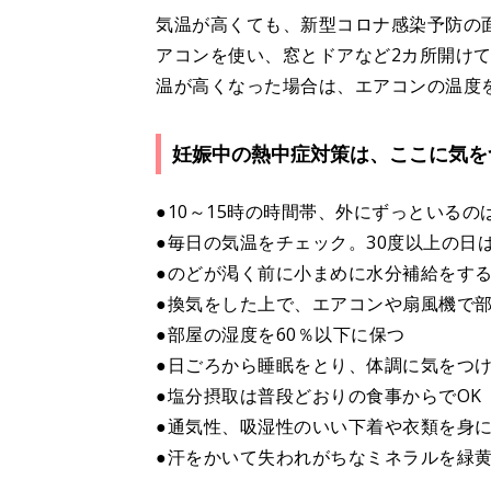
気温が高くても、新型コロナ感染予防の
アコンを使い、窓とドアなど2カ所開け
温が高くなった場合は、エアコンの温度
妊娠中の熱中症対策は、ここに気を
●10～15時の時間帯、外にずっといるの
●毎日の気温をチェック。30度以上の日
●のどが渇く前に小まめに水分補給をす
●換気をした上で、エアコンや扇風機で部
●部屋の湿度を60％以下に保つ
●日ごろから睡眠をとり、体調に気をつ
●塩分摂取は普段どおりの食事からでOK
●通気性、吸湿性のいい下着や衣類を身
●汗をかいて失われがちなミネラルを緑