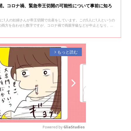
切開。コロナ禍、緊急帝王切開の可能性について事前に知ろ
に1人の妊婦さんが帝王切開で出産をしています。この5人に1人というの
の両方を合わせた数字ですが、コロナ禍で両親学級などが中止となり、正
人も多いようです。また「緊急」の場合は、「まさか私が」と思う妊婦さ
なった時にあわてたり、後悔したりしないように、帝王切開について知っ
教授で助産師の横手直美先生に聞きました。
もっと読む
arrow_forward_ios
Powered by 
GliaStudios