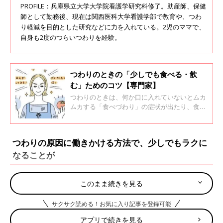
PROFILE：兵庫県立大学大学院看護学研究科修了。助産師、保健
師として勤務後、現在は関西医科大学看護学部で教育や、つわ
り軽減を目的とした研究などに力を入れている。2児のママで、
自身も2度のつらいつわりを経験。
つわりのときの「少しでも食べる・飲
む」ためのコツ【専門家】
つわりのときは、何か口に入れていないとムカ
ムカする「食べづわり」の症状が出たり、食べ
ると吐いてしまったり、食べ物のにおいがダメ
になったり、偏食になったりと、食生活に支障
をきたすことが多いもの。そんなとき、少しで
つわりの原因に働きかける方法で、少しでもラクに
も食べる・飲むためのコツを、つわりの軽減を
なることが
目的とした研究を行っている、関西医科大学看
護学部・岩國亜紀子先生に教えてもらいまし
た。
つわりの原因はまだはっきりとわかっていませんが、妊婦さんの
このまま続きを見る
体ではさまざまなホルモンが作用し、ミネラルやビタミンが不足
していることも。また、つわりのときは消化管の働きが低下して
サクサク読める！お気に入り記事を登録可能
おり、さまざまなつらい症状を引き起こします。これらに働きか
アプリで続きを見る