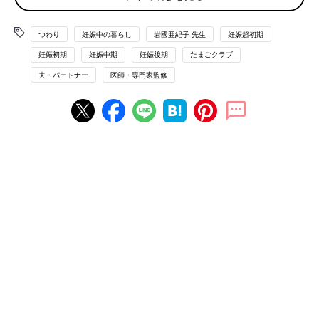
けて、少しでもつわりをラクにするコツを紹介します。
しょうがは、吐きけの軽減に効果的
つわり
妊娠中の暮らし
岩國亜紀子 先生
妊娠超初期
妊娠初期
妊娠中期
妊娠後期
たまごクラブ
しょうが摂取に関する研究は海外でも数多く行われており、つわ
夫・パートナー
医師・専門家監修
りへの効果的な対処法の一つと考えられています。
しょうがの成分は弱った消化の働きを調整し、吐きけの軽減が期
待できます。おろししょうがティースプーン1杯程度を3日以上食
べると効果的。しょうが湯や、炭酸水に入れても。
葉酸、ビタミンB6で代謝を促す
葉酸は1日480μgを、ビタミンB6は1日1.4mgを2週間以上とるこ
とでつわりが軽減する可能性が。必要量をすべて食べ物からとる
のは難しいので、サプリメントを活用してもいいでしょう。
※サプリメントや強化食品に含まれる葉酸の耐容上限量は1日900
～1000μgです（「日本人の食事摂取基準（2020年版）によ
る）。