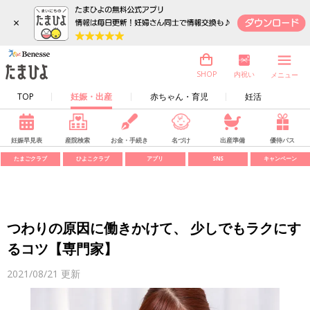
×
内祝い
SHOP
メニュー
TOP
妊娠・出産
赤ちゃん・育児
妊活
妊娠早見表
産院検索
お金・手続き
名づけ
出産準備
優待パス
たまごクラブ
ひよこクラブ
アプリ
SNS
キャンペーン
つわりの原因に働きかけて、 少しでもラクにす
るコツ【専門家】
2021/08/21
更新