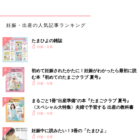
ミントやレモンなどのアロマでつわりが軽減
ミントやレモンなどのアロマオイルをかぐことで消化管の働きが
調整されてつわりが軽減するという報告が。マスクやハンカチに
妊娠・出産の人気記事ランキング
少量つけて不快なときにかいでも。
たまひよの雑誌
※アロマオイルは、ミントやレモン、グレープフルーツ、スウィ
妊娠・出産
ートオレンジなどがおすすめ。妊娠に影響する可能性があるラベ
ンダー、ローズ、カモミールなどは避けましょう。
初めて妊娠されたかたに！妊娠がわかったら最初に読
腹式呼吸で吐きけが落ち着く
む本『初めてのたまごクラブ 夏号』
妊娠・出産
腹式呼吸で消化管の運動が促され、食べ物の停滞が緩和し、吐き
けが落ち着く効果が。鼻から息を吸っておなかをふくらませ、ゆ
まるごと1冊“出産準備”の本『たまごクラブ 夏号』
っくりおなかを縮める気持ちで口から息を吐いて。息を吐くとき
〈スペシャル大特集〉夫婦で予習する 出産の教科書
は、吸うときの2倍の時間をかけましょう。例：3秒吸って、6秒
妊娠・出産
吐く
「内関のツボ」で消化器系の症状を軽減
妊娠中に読みたい！3冊の「たまひよ」
妊娠・出産