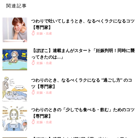
関連記事
つわりで吐いてしまうとき、なるべくラクになるコツ
手首の内側、しわの中央から指の横幅3本分の位置にあるツボ。
【専門家】
ここを指で押すと、吐きけ、食欲不振などを軽減する効果が期待
妊娠・出産
できます。※効果については個人差があります。
監修／岩國亜紀子 先生
【ぽぽこ】連載まんがスタート「妊娠判明！同時に襲
ってきたのは…」
イラスト／德丸ゆう 取材・文／たまごクラブ編集部
妊娠・出産
【ぽぽこ】連載まんが第2回「思い出は
いつの日もTSUWARI」
つわりのとき、なるべくラクになる “過ごし方” のコ
ツ【専門家】
看護師でイラストレーターのぽぽこさんによる
連載まんが「めくるめくニンプの世界」。第2
妊娠・出産
回は出産直前まで続いたにおいづわりのエピソ
ードです。2カ月で8kgも体重が減ってしまうほ
つわりのときの「少しでも食べる・飲む」ためのコツ
ど、ひどいつわりに悩まされる日々だったと
つわりのときは、無理せずなるべく休むことがいちばん。そし
【専門家】
か…。
て、妊婦さんが自分に合った軽減方法を見つけるのが効果的で
妊娠・出産
す。「これをしたらラクかも！
」という感覚を大切に、「見つかったらラッキー」くらいな気持