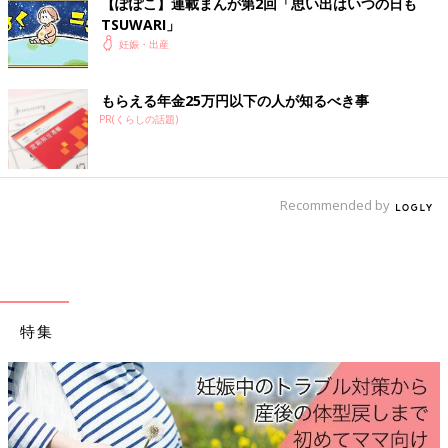
【ぽぽこ】連載まんが第2回「思い出はいつの日も
ちで、いろいろ試してみましょう。
TSUWARI」
妊娠・出産
『初めてのたまごクラブ』2021年夏号には「つら～いつわりを
少しでもラクにするコツ！」特集があります。
もらえる年金25万円以下の人が知るべき事
PR(くらしの話題)
参考／『初めてのたまごクラブ』2021年夏号「つら～いつわり
を少しでもラクにするコツ！」
Recommended by
特集