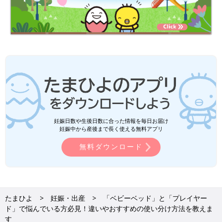
Amazonで見る
楽天市場で見る
寝室の広さの確保が難しい場合
寝室の広さによっては、大きなベビーベッドを置いてしまうと動
線が悪くなり、不便を感じてしまうことも。そんな時は
ミニタイ
プ
を選びましょう。
妊娠日数や生後日数に合った情報を毎日お届け
妊娠中から産後まで長く使える無料アプリ
レギュラーサイズより幅10cm、長さ30cm程度コンパクトに作ら
れているものが多く場所を取りません。ミルク作りや着替え・タ
無料ダウンロード
オルの準備など、赤ちゃんのお世話のためにベビーベッドの周り
を移動することも多いため、寝室内での動きやすさもふまえてサ
イズを決めるといいですね。
＼編集部おすすめ！≪コンパクトサイズ≫ベビーベッド／
たまひよ
妊娠・出産
「ベビーベッド」と「プレイヤー
ド」で悩んでいる方必見！違いやおすすめの使い分け方法を教えま
★西松屋 ミニベッドネルネル
す