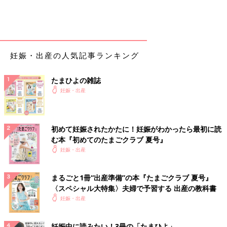
妊娠・出産の人気記事ランキング
たまひよの雑誌
妊娠・出産
nemanjazotovic/gettyimages
プレイヤード（play yard）とは、その名の通り赤ちゃんの遊び場
初めて妊娠されたかたに！妊娠がわかったら最初に読
として利用される、囲いのあるベビーサークルのことを指しま
む本『初めてのたまごクラブ 夏号』
す。四角いカゴタイプで、側面がメッシュ素材で作られ、中の様
妊娠・出産
子が見えやすいのが特徴です。基本的には、赤ちゃんのセーフテ
ィスペース確保のため、もしくは、お昼寝用として一時的な居場
所を想定して作られています。価格帯は1万円前後のものが多い
まるごと1冊“出産準備”の本『たまごクラブ 夏号』
〈スペシャル大特集〉夫婦で予習する 出産の教科書
ため、ベビーベッドと比べると比較的購入しやすいとも言えるで
妊娠・出産
しょう。家の中を移動する際に持ち運びやすいキャスター付き
や、コンパクトになる折りたたみ式、おむつ変えシートが付いた
ものなど多彩な種類が揃う、利便性の高いアイテムです。
妊娠中に読みたい！3冊の「たまひよ」