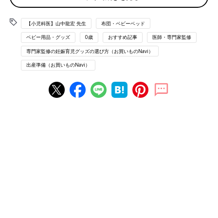
目次
【小児科医】山中龍宏 先生
プレイヤードってどんなもの？ベビーベッドとの違い
布団・ベビーベッド
について理解しましょう
ベビー用品・グッズ
0歳
おすすめ記事
医師・専門家監修
夜に赤ちゃんがしっかり眠る時は、安定感のあるベビ
専門家監修の妊娠育児グッズの選び方（お買いものNavi）
ーベッドで
出産準備（お買いものNavi）
日中の赤ちゃんとの生活に1台あると便利！プレイヤー
ド活用術
ぐっすり眠る夜と活動的な日中。過ごし方にあわせた
上手な使い分けを
プレイヤードってどんなもの？ベビーベッドとの違
いについて理解しましょう