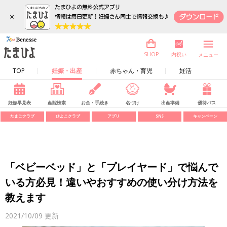
×
内祝い
SHOP
メニュー
TOP
妊娠・出産
赤ちゃん・育児
妊活
妊娠早見表
産院検索
お金・手続き
名づけ
出産準備
優待パス
たまごクラブ
ひよこクラブ
アプリ
SNS
キャンペーン
「ベビーベッド」と「プレイヤード」で悩んで
いる方必見！違いやおすすめの使い分け方法を
教えます
2021/10/09
更新