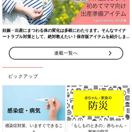
と強度のある柵・ガードで囲われているため、ベッドからの落下
を防ぐことも可能です。
ベビーベッドは、夜に赤ちゃんが長い時間眠ることを想定して作
られているため、しっかりと事故防止対策がとられています。し
妊娠・出産にまつわる体の変化は多岐にわたります。そんなマイナ
かし、正しい使用方法や注意事項を知ることは重要です。睡眠時
ートラブル対策として、絶対教えたい！保存版アイテムを紹介しま
の赤ちゃんの事故として報告例の多い、ベッドからの落下や隙間
す。
に挟まることでの窒息などが起きないよう、ベビーベッドの中に
連載一覧へ
は物を置かないこと、柵を下げた後は必ず上まであげること、柵
を固定するロックがかかっていることを毎回きちんとチェックす
ることなど、事故防止対策をしっかりと確認しましょう。
ピックアップ
安定感だけじゃない！ベビーベッドを選んでほしい、もう
1つのポイント
夜、赤ちゃんが寝る場所として選びたい理由は、安全性だけでは
ありません。
木製のベビーベッドは、通気性の面でもとっても優秀！体温が高
く汗をかきやすい赤ちゃんにとって、眠る環境はとても大切で
感染症対策、いますぐできるこ
「もしものときの」赤ちゃん・
す。まだ、肌が弱く荒れやすいため、通気性が悪いとあせもや乳
と
家族の防災