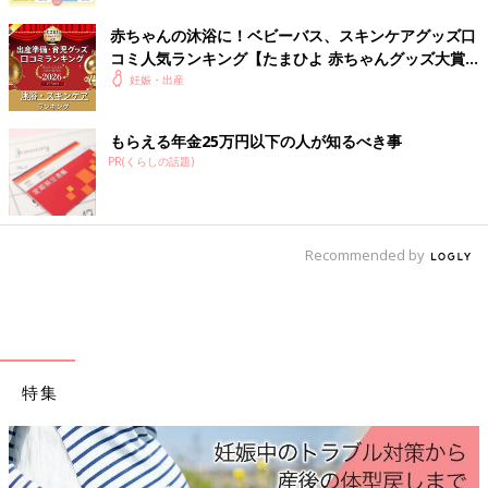
事長 山中龍宏先生に、０・１歳のベッドの事
故について話を聞きました。
赤ちゃんの沐浴に！ベビーバス、スキンケアグッズ口
コミ人気ランキング【たまひよ 赤ちゃんグッズ大賞
2026】
妊娠・出産
もらえる年金25万円以下の人が知るべき事
PR(くらしの話題)
Recommended by
SurkovDimitri/gettyimages
大人も一緒に眠るため、目を離す時間が長くなってしまう夜。赤
特集
ちゃんが眠る場所として何よりも大切にしたいのは安全性です。
だからこそ、寝室には木製のベビーベッドを置くのがおすすめ。
木製のベビーベッドは安定感があり、赤ちゃんが寝返りなどで動
いても揺れることがなく、転倒の心配がありません。また、高さ