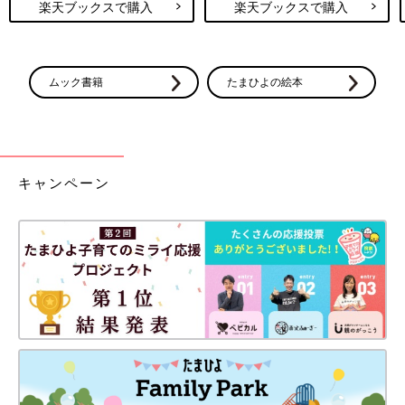
人のベッドの高さにぴったりと合わせることができる、
高さ調整
楽天ブックスで購入
楽天ブックスで購入
機能付きのタイプ
がおすすめ。
ママも大人のベッドに横になりながら赤ちゃんの様子を確認する
ことができます。さらに、サイドの柵を外して、大人のベッドと
連結も可能。このタイプは、大人のベッドと隙間を作らず連結で
ムック書籍
たまひよの絵本
きる固定ベルトが付いているなど事故防止対策がとられていま
す。大人用ベッドを使用する場合は、通常タイプのベビーベッド
ではなく、きちんと高さ調節機能付きのタイプを選ぶようにしま
しょう。
キャンペーン
＼編集部おすすめ！≪高さ調整機能付き≫ベビーベッド／
★カトージ タチベット パンジー
Amazonで見る
楽天市場で見る
★yamatoya キホン ベビーベッド