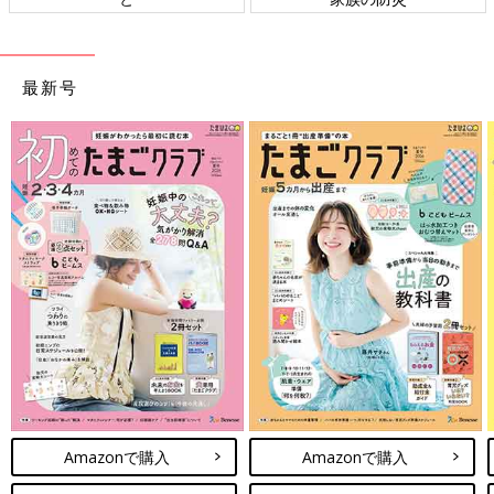
児しっしんの原因になることも。その点、木製のベビーベッドな
ら、ベッドの床面が空気や湿気を通しやすく、部屋の床面ともあ
る程度の隙間があるため、ベッドの中にベビー布団を敷いても熱
がこもりにくく、長い時間眠る時にも蒸れる心配を軽減できま
最新号
す。
あなたはどのタイプ？大人の睡眠環境別、ベビーベッドの
選び方
プレイヤードに豊富な種類があるように、木製のベビーベッドに
も様々なタイプがあります。
高さが調整できるもの、添い寝用、ミニサイズ、ハイタイプ、ロ
ータイプ…。
そんな中で、寝室に置くことを考えた時の選ぶ基準は、大人の睡
眠環境に合うかどうか。ここからは、大人の睡眠環境別にぴった
りなベビーベッドの様々なタイプをご紹介します！
大人は大人用ベッドで眠る場合
Amazonで購入
Amazonで購入
ベビーベッドを大人用ベッドの隣に設置する必要があるので、大