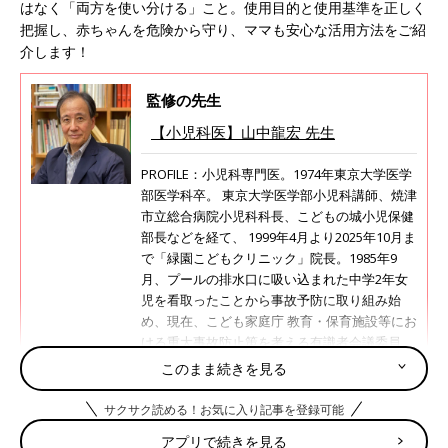
はなく「両方を使い分ける」こと。使用目的と使用基準を正しく
把握し、赤ちゃんを危険から守り、ママも安心な活用方法をご紹
介します！
監修の先生
【小児科医】山中龍宏 先生
PROFILE：小児科専門医。1974年東京大学医学
部医学科卒。 東京大学医学部小児科講師、焼津
市立総合病院小児科科長、こどもの城小児保健
部長などを経て、 1999年4月より2025年10月ま
で「緑園こどもクリニック」院長。1985年9
月、プールの排水口に吸い込まれた中学2年女
児を看取ったことから事故予防に取り組み始
め、現在、こども家庭庁 教育・保育施設等にお
ける重大事故防止策を考える有識者会議委員。
2014年より特定非営利活動法人 Safe Kids
このまま続きを見る
Japanを設立。現在、顧問を務める。
サクサク読める！お気に入り記事を登録可能
アプリで続きを見る