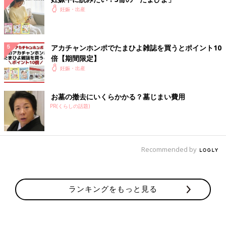
妊娠・出産
ベビーベッドとの構造面の違いについて
一方、ベビーベッドは、様々なタイプがありますが、木製のどっ
アカチャンホンポでたまひよ雑誌を買うとポイント10
しりとしたものをイメージされることが一般的です。木製のベビ
倍【期間限定】
ーベッドの特徴は、木の持つ強度と重さから生まれる安定感、床
妊娠・出産
面まで木で作られていることによる通気性の良さが挙げられ、そ
こがプレイヤードとは異なる点でもあります。赤ちゃんが眠る場
お墓の撤去にいくらかかる？墓じまい費用
所としての使用を前提に作られているため、安全性や寝心地の良
PR(くらしの話題)
さを第一に考えられた設計になっています。
ベビーベッドとの機能・仕様面の違いについて
Recommended by
豊富な機能を備えたプレイヤードですが、赤ちゃんの眠る場所と
しては「1時間程度のお昼寝用」とされているものがほとんどで
す。その理由として最も大きいのは、長時間寝る場所としての安
ランキングをもっと見る
全性が確認できていないこと。
日本では、長時間寝る幼児用ベッドには安全基準が設定されてお
り、その基準をクリアしたものには「SG」「PSC」というマーク
が付与されます。幼児用ベッドには、この2つのマークの取得が