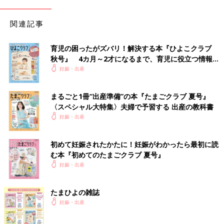
義務付けられているため、マークを持たないプレイヤードは「ベ
ビーベッドとしての使用について安全性が確認できていないも
関連記事
の」となるのです。
育児の困ったがズバリ！解決する本『ひよこクラブ
プレイヤードは、素材がメッシュ、フレームもスチールなど華奢
秋号』 4カ月～2才になるまで、育児に役立つ情報が
なものが多い構造上、木製のベビーベッドよりも安定性は低くな
いっぱい！
妊娠・出産
ります。中で赤ちゃんが動くと揺れることもあり、プレイヤード
自体が軽いため、転倒してしまう可能性も考えられます。赤ちゃ
んを寝かせることが危険ということではありませんが、大人が目
まるごと1冊“出産準備”の本『たまごクラブ 夏号』
〈スペシャル大特集〉夫婦で予習する 出産の教科書
を離す時間が極力少ない日中にお昼寝の範囲内での使用が前提と
妊娠・出産
考えると安心でしょう。
0～1歳は、ベッドからの転落・窒息事故
初めて妊娠されたかたに！妊娠がわかったら最初に読
に要注意！事故例を詳しく解説【専門家
む本『初めてのたまごクラブ 夏号』
監修】
2020年11月中旬、消費者庁は、多発する6歳以
妊娠・出産
下の子どものベッドでの事故について注意を呼
びかけました。大人用ベッドやベビーベッドか
らの転落や窒息事故は、平成27年1月から令和
たまひよの雑誌
２年9月末までに912件も発生していて、時には
妊娠・出産
夜に赤ちゃんがしっかり眠る時は、安定感のあるベ
命を落とす事故も！ 小児科医で子どもの事故
ビーベッドで
について詳しい、NPO法人Safe Kids Japan理