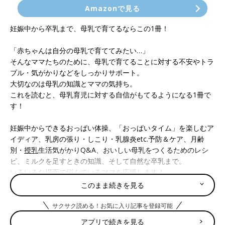
Amazonで見る
妊娠中から卒乳まで、母乳で育てるならこの1冊！
「赤ちゃんは自分の母乳で育ててみたい…」
そんなママたちのために、母乳で育てることに対する不安やトラ
ブル・気がかりなどをしっかりサポート。
大切なのは母乳の知識とママの気持ち。
これを読むと、母乳育児に対する自信がもてるようになる1冊で
す！
妊娠中からできるおっぱい体操、「おっぱいタイム」を楽しむア
イディア、乳房の張り・しこり・乳腺炎etc.予防＆ケア、月齢
別・
授乳
生活気がかりQ&A、おいしい母乳をつくるためのレシ
ピ、ミルクを足すときの知識、そして自然な卒乳まで。
いろいろな場面で悩んでいるママを応援します！
このまま続きを見る
⇒たまひよブックス＜育児期＞一覧はこちら
サクサク読める！お気に入り記事を登録可能
CONTENTS
アプリで続きを見る