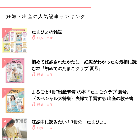
●サイズ：AB判
●全136ページ
妊娠・出産の人気記事ランキング
●発売日
たまひよの雑誌
妊娠・出産
2014年6月11日
●ページ
初めて妊娠されたかたに！妊娠がわかったら最初に読
む本『初めてのたまごクラブ 夏号』
妊娠・出産
まるごと1冊“出産準備”の本『たまごクラブ 夏号』
〈スペシャル大特集〉夫婦で予習する 出産の教科書
妊娠・出産
妊娠中に読みたい！3冊の「たまひよ」
妊娠・出産