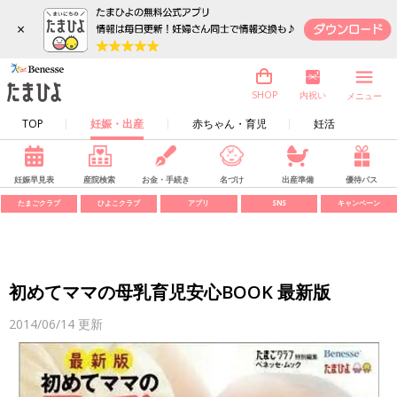
×
内祝い
SHOP
メニュー
TOP
妊娠・出産
赤ちゃん・育児
妊活
妊娠早見表
産院検索
お金・手続き
名づけ
出産準備
優待パス
たまごクラブ
ひよこクラブ
アプリ
SNS
キャンペーン
初めてママの母乳育児安心BOOK 最新版
2014/06/14
更新