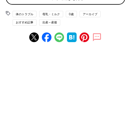
●巻頭とじ込み
体のトラブル
母乳・ミルク
0歳
アーカイブ
赤ちゃんの成長と授乳カレンダー／乳房・乳頭・乳輪部の変化と
おすすめ記事
出産～産後
トラブル
■Part１
妊娠中に知っておきたいこと・できること
■Part2
「私流」の母乳育児を楽しもう
■Part3
ミルクについての基礎知識
■Part4
授乳生活のトラブルと気がかりQ&A
■Part5
離乳食の進め方と母乳のかかわり
■Part6
ラクして楽しむ母乳育児口コミアイデア集
■Part7
自然な卒乳に向けて