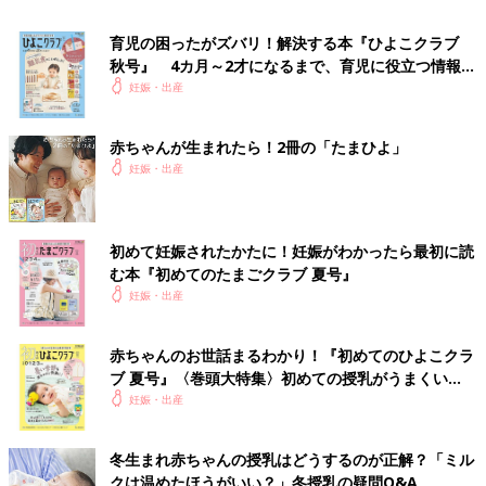
育児の困ったがズバリ！解決する本『ひよこクラブ
秋号』 4カ月～2才になるまで、育児に役立つ情報が
いっぱい！
妊娠・出産
赤ちゃんが生まれたら！2冊の「たまひよ」
⇒たまひよ＜妊娠・出産＞ 最新情報はこちら
妊娠・出産
初めて妊娠されたかたに！妊娠がわかったら最初に読
む本『初めてのたまごクラブ 夏号』
妊娠・出産
赤ちゃんのお世話まるわかり！『初めてのひよこクラ
ブ 夏号』〈巻頭大特集〉初めての授乳がうまくい
く！ おっぱい・ミルクの基本と夏のトラブル 解決テ
妊娠・出産
ク
冬生まれ赤ちゃんの授乳はどうするのが正解？「ミル
クは温めたほうがいい？」冬授乳の疑問Q&A