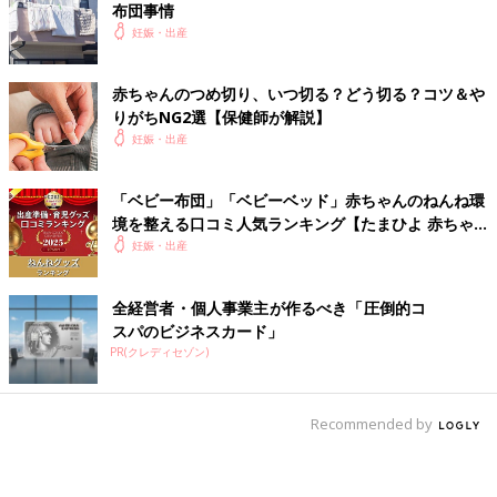
布団事情
妊娠・出産
赤ちゃんのつめ切り、いつ切る？どう切る？コツ＆や
りがちNG2選【保健師が解説】
妊娠・出産
「ベビー布団」「ベビーベッド」赤ちゃんのねんね環
境を整える口コミ人気ランキング【たまひよ 赤ちゃ
んグッズ大賞2025】
妊娠・出産
全経営者・個人事業主が作るべき「圧倒的コ
スパのビジネスカード」
PR(クレディセゾン)
Recommended by