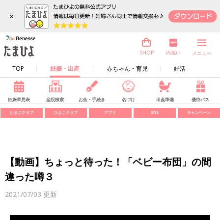
×
内祝い
SHOP
メニュー
TOP
妊娠・出産
赤ちゃん・育児
妊活
妊娠早見表
産院検索
お金・手続き
名づけ
出産準備
優待パス
たまごクラブ
ひよこクラブ
アプリ
SNS
キャンペーン
【動画】ちょっと待った！「ベビー布団」の間
違った噂３
2021/07/03
更新