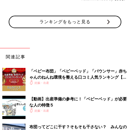
ランキングをもっと見る
関連記事
「ベビー布団」「ベビーベッド」「バウンサー」赤ち
ゃんのねんね環境を整える口コミ人気ランキング【た
まひよ 赤ちゃんグッズ大賞2026】
妊娠・出産
【動画】出産準備の参考に！「ベビーベッド」が必要
な人の特徴５
妊娠・出産
布団ってどこに干す？そもそも干さない？ みんなの