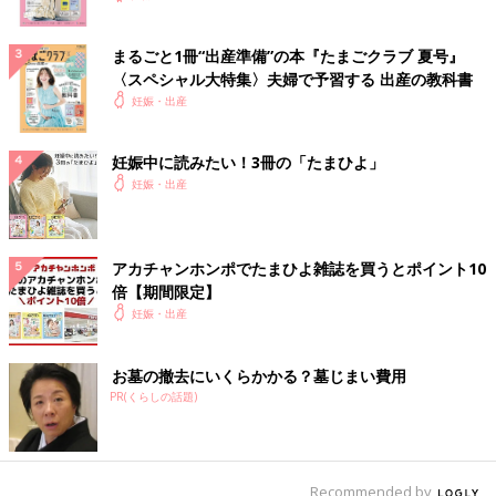
まるごと1冊“出産準備”の本『たまごクラブ 夏号』
〈スペシャル大特集〉夫婦で予習する 出産の教科書
妊娠・出産
妊娠中に読みたい！3冊の「たまひよ」
妊娠・出産
アカチャンホンポでたまひよ雑誌を買うとポイント10
倍【期間限定】
妊娠・出産
お墓の撤去にいくらかかる？墓じまい費用
PR(くらしの話題)
Recommended by