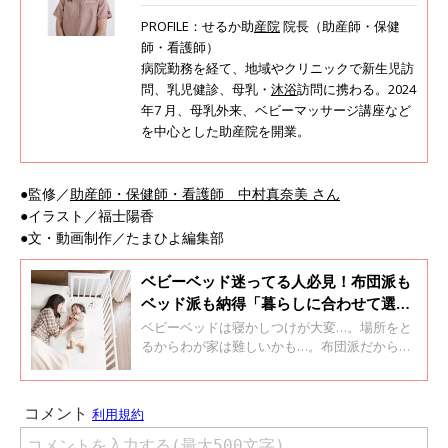
PROFILE：せるか助
産院
院長（助産師・保健
師・看護師）
病院勤務を経て、地域やクリニックで新生児訪
問、乳児健診、母乳・
沐浴
訪問に携わる。2024
年7 月、母乳外来、ベビーマッサージ講座など
を中心とした助産院を開業。
●監修／
助産師・保健師・看護師 中村真奈美 さん
●イラスト／福士陽香
●文・動画制作／たまひよ編集部
ベビーベッド迷ってる人必見！布団派も
ベッド派も納得「暮らしに合わせて選べ
る」3タイプ徹底解説！
ベビーベッドは寝かしつけが大変…。場所をと
るからわが家は難しいかも…。布団派だから使
わない…。いえいえ、今は便利でママも安心の
お助けグッズになるベビーベッドがいろいろあ
るんです！ 「添い寝もしたいし、睡眠もしっ
かりとりたい！」「寝室でもリビングでも使い
たい！」「狭いスペースで使えるベビーベッド