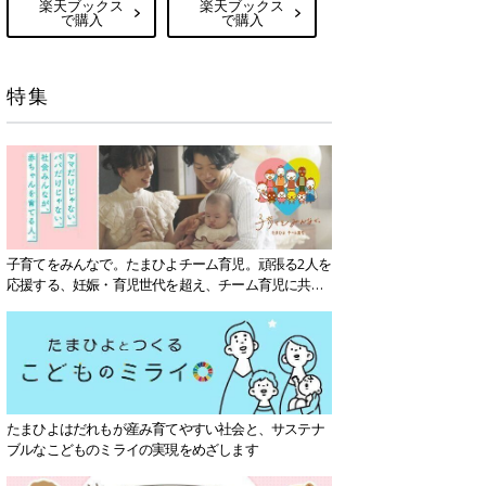
楽天ブックス
楽天ブックス
で購入
で購入
特集
子育てをみんなで。たまひよチーム育児。頑張る2人を
応援する、妊娠・育児世代を超え、チーム育児に共感
する社会を目指していきます。
たまひよはだれもが産み育てやすい社会と、サステナ
ブルなこどものミライの実現をめざします