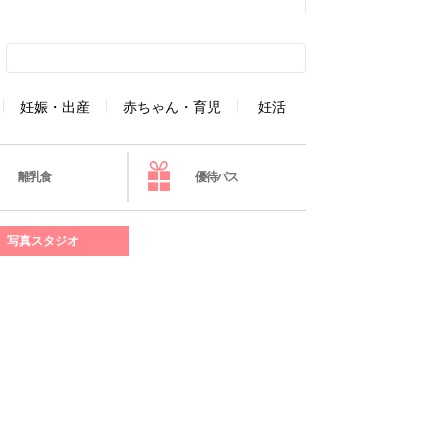
妊娠・出産
赤ちゃん・育児
妊活
離乳食
優待パス
写真スタジオ