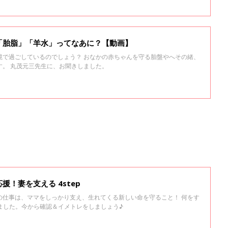
「胎脂」「羊水」ってなあに？【動画】
境で過ごしているのでしょう？ おなかの赤ちゃんを守る胎盤やへその緒、
す。 丸茂元三先生に、お聞きしました。
！妻を支える 4step
の仕事は、ママをしっかり支え、生れてくる新しい命を守ること！ 何をす
めました。今から確認＆イメトレをしましょう♪