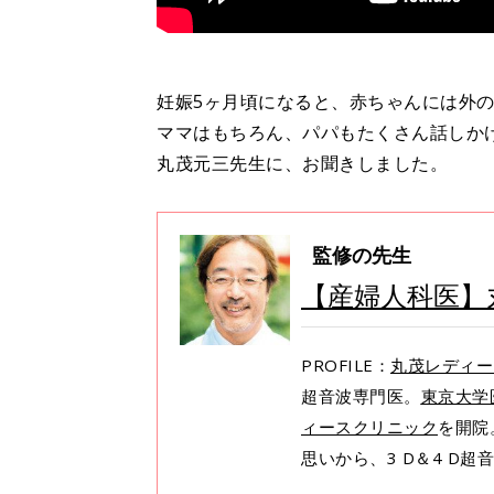
妊娠5ヶ月頃になると、赤ちゃんには外
ママはもちろん、パパもたくさん話しか
丸茂元三先生に、お聞きしました。
監修の先生
【産婦人科医】
PROFILE：
丸茂レディー
超音波専門医。
東京大学
ィースクリニック
を開院
思いから、3 D＆4 D