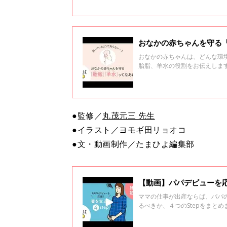
おなかの赤ちゃんを守る
おなかの赤ちゃんは、どんな環
胎脂、羊水の役割をお伝えしま
●監修／
丸茂元三 先生
●イラスト／ヨモギ田リョオコ
●文・動画制作／たまひよ編集部
【動画】パパデビューを応援
ママの仕事が出産ならば、パパ
るべきか、４つのStepをまと