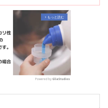
もっと読む
arrow_forward_ios
Powered by 
GliaStudios
M
u
t