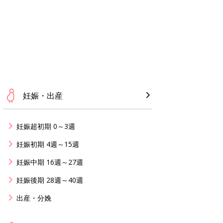
妊娠・出産
妊娠超初期 0～3週
妊娠初期 4週～15週
妊娠中期 16週～27週
妊娠後期 28週～40週
出産・分娩