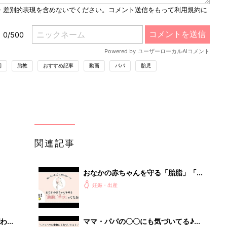
e
期
胎教
おすすめ記事
動画
パパ
胎児
関連記事
おなかの赤ちゃんを守る「胎脂」「羊
水」ってなあに？【動画】
妊娠・出産
わか
ママ・パパの〇〇にも気づいてる♪お