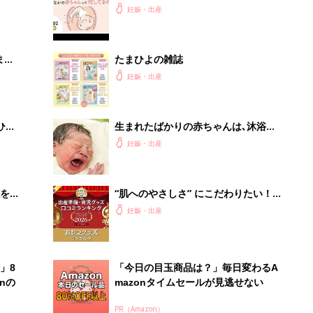
まご
なかの赤ちゃんって何してるの？【動
妊娠・出産
画】
まご
たまひよの雑誌
集〉
妊娠・出産
ひ
生まれたばかりの赤ちゃんは､沐浴を
しないのが正解!?胎脂を洗い流さない
妊娠・出産
ドライテクニックが､赤ちゃんの肌を
守るという調査結果が【研究発表】
を買
“肌へのやさしさ” にこだわりたい！
ママ・パパが選ぶおむつグッズ8選
妊娠・出産
【たまひよ 赤ちゃんグッズ大賞
2026】
」8
「今日の目玉商品は？」毎日変わるA
nの
mazonタイムセールが見逃せない
PR（Amazon）