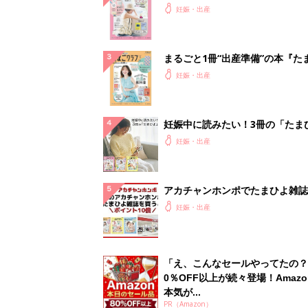
ったら最初に読む本『初めてのた
妊娠・出産
クラブ 夏号』
まるごと1冊“出産準備”の本『た
クラブ 夏号』〈スペシャル大特
妊娠・出産
夫婦で予習する 出産の教科書
妊娠中に読みたい！3冊の「たま
よ」
妊娠・出産
アカチャンホンポでたまひよ雑誌
うとポイント10倍【期間限定】
妊娠・出産
「え、こんなセールやってたの？
0％OFF以上が続々登場！Amazo
本気が...
PR（Amazon）