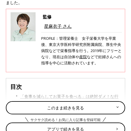
ました。
監修
星麻衣子 さん
PROFILE：管理栄養士 女子栄養大学を卒業
後、東京大学医科学研究所附属病院、厚生中央
病院などで栄養指導を行う。2019年にフリーと
なり、現在は自治体や
産院
などで妊婦さんへの
指導を中心に活動されています。
目次
「食事を減らしてお菓子を食べる」は絶対ダメ！な行
動
このまま続きを見る
管理栄養士がすすめる「おやつを食べすぎない」ルー
ル３
サクサク読める！お気に入り記事を登録可能
アプリで続きを見る