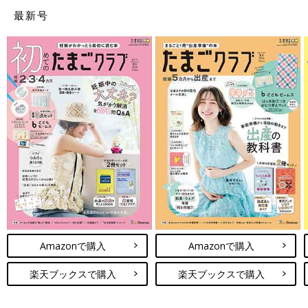
ダウンロード（無料）
最新号
妊娠中におススメの本
最新! 妊娠・出産新百科 (ベネッセ・ムック たまひよブック
ス たまひよ新百科シリーズ)
つわりで胃のムカムカに悩まされたり、体重管理に苦労したり、
妊娠生活は初めての体験の連続ですね。この本は、そんなあなた
の10ヶ月間を応援するために、各妊娠月数ごとに「今すること」
と「注意すること」を徹底解説！
陣痛
の乗りきり方や、産後1ヶ
月の赤ちゃんのお世話も写真＆イラストでわかりやすく紹介しま
す。
Amazonで購入
Amazonで購入
楽天ブックスで購入
楽天ブックスで購入