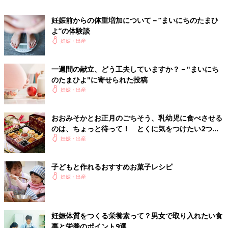
食べすぎ防止になります」と星さん。“よくかむ”は、食べすぎ防
止の強い味方と覚えておきましょう。
妊娠前からの体重増加について－”まいにちのたまひ
よ”の体験談
ルール２：かたいものを選ぶ
妊娠・出産
ルール１と同じ理由で、“おやつにかたい食べ物を選ぶ”のも有
一週間の献立、どう工夫していますか？－"まいにち
効。星さんによると「かむときの振動が満足感につながる」のだ
のたまひよ"に寄せられた投稿
そう。これからは、カロリーだけでなく“かたさ”もキーワード
妊娠・出産
に、おやつを選んでみるといいですね。
おおみそかとお正月のごちそう、乳幼児に食べさせる
ルール３：おやつは温かい飲み物と一緒に
のは、ちょっと待って！ とくに気をつけたい2つの
食材【管理栄養士】
妊娠・出産
「お菓子を食べる前に、温かい飲み物を胃に入れることで空腹感
が満たされる上、好きな香りのお茶を用意したりすることで、優
子どもと作れるおすすめお菓子レシピ
雅な気分が高まります。結果、お菓子が少量でも、“おやつを食
妊娠・出産
べる”という行為に満足感が生まれるというわけです」
以上、どれもすぐできる工夫ばかり。さっそく試してみてくださ
い。
妊娠体質をつくる栄養素って？男女で取り入れたい食
事と栄養のポイント9選