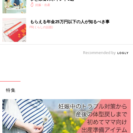
妊娠・出産
妊娠中なのに、毎日お菓子を食べちゃ
う…「体重管理あるある」なお悩みに挽
もらえる年金25万円以下の人が知るべき事
回テクをご紹介
妊娠中は食べる量を減らさず、“食べ方”を変え
PR(くらしの話題)
て体重の大幅アップを食い止めたいもの。 間食
がやめられないけれど、このままでは目標体重
オーバーしそうで心配…という妊婦さんに、今
すぐできる目標達成のための挽回テクを、管理
いかがでしたか？ ルールさえ守れば、お菓子を食べても、妊娠
栄養士の星麻衣子さんに伺いました。
Recommended by
中の体重管理をうまく進めることができます。おなかの赤ちゃん
＆ママの健康を第一に、ストレスのない妊娠中の食生活を楽しん
でください。（文・たまごクラブ編集部）
■参考文献／香川靖雄著「時間栄養学」女子栄養大学出版
特集
※この記事は「たまひよONLINE」で過去に公開されたもので
す。
監修／星 麻衣子さん
初回公開日 2017/7/22
妊娠中におススメのアプリ