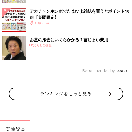
を守って食べることが大切です。
アカチャンホンポでたまひよ雑誌を買うとポイント10
倍【期間限定】
栄養不足？お菓子に頼って体重増加した
妊娠・出産
妊娠中の失敗談…
2人姉妹を育てるママライターの“愛華”です。
私が長女を妊娠したのは31歳のときでした。妊
お墓の撤去にいくらかかる？墓じまい費用
娠初期からなかなか体重が増えず、悩んだ末に
PR(くらしの話題)
お菓子による体重増加をはかった、決して真似
をしてほしくない残念な体験をお話します。
管理栄養士がすすめる「おやつを食べすぎない」ル
ール３
Recommended by
管理栄養士の星さんに、おやつの食べすぎを防止する「３つの工
夫」を教えていただきました。簡単にできることなので、ぜひ実
ランキングをもっと見る
践してみて。
ルール１：フルーツは冷凍する
「ビタミンがとれるフルーツはおやつにGOOD！ さらに切った
フルーツを冷凍するとかたくなり、食べるのに時間がかかって、
関連記事