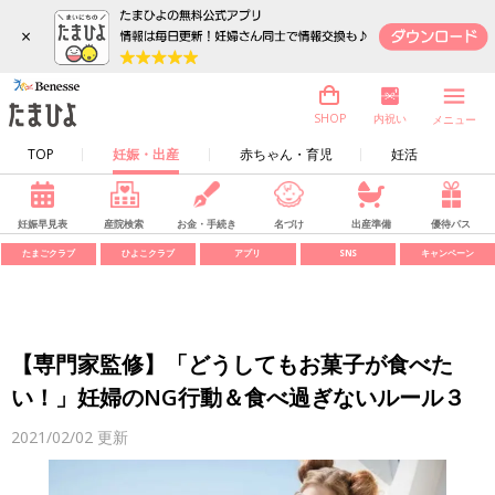
×
内祝い
SHOP
メニュー
TOP
妊娠・出産
赤ちゃん・育児
妊活
妊娠早見表
産院検索
お金・手続き
名づけ
出産準備
優待パス
たまごクラブ
ひよこクラブ
アプリ
SNS
キャンペーン
【専門家監修】「どうしてもお菓子が食べた
い！」妊婦のNG行動＆食べ過ぎないルール３
2021/02/02
更新