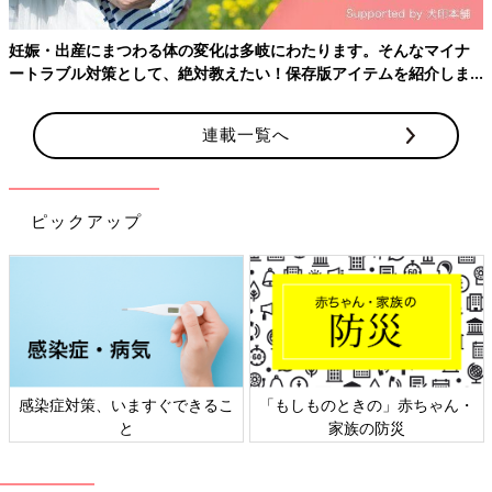
アプリ「まいにちのたまひよ」
妊娠・出産にまつわる体の変化は多岐にわたります。そんなマイナ
ートラブル対策として、絶対教えたい！保存版アイテムを紹介しま
す。
連載一覧へ
ピックアップ
妊娠日数・生後日数に合わせて専門家のアドバイスを毎日お届
感染症対策、いますぐできるこ
「もしものときの」赤ちゃん・
け。同じ出産月のママ同士で情報交換したり、励ましあったりで
と
家族の防災
きる「ルーム」や、写真だけでは伝わらない”できごと”を簡単に
記録できる「成長きろく」も大人気！