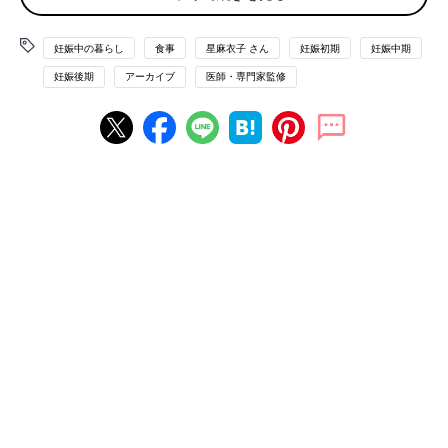
「食事を減らしてお菓子を食べる」は絶対ダメ！な
妊娠中の暮らし
食事
星麻衣子 さん
妊娠初期
妊娠中期
行動
妊娠後期
アーカイブ
医師・専門家監修
お菓子でとり過ぎてしまったカロリーを食事で減らせばいいや、
と思っている人はいませんか？ これ、おなかの赤ちゃんの成長
に、悪影響を与えるかもしれません。
食事は「栄養をとるためのもの」
「食事は、カロリーをとるためだけのものではありません。赤ち
ゃんの成長や、ママの健康を維持するために必要な栄養をとるた
めのものです。つまり、同じカロリーを摂取するにしても、食事
でとるのとお菓子でとるのでは、まったく意味が違います。お菓
子を食べたいから食事を減らすor抜くというのは、ママのために
も赤ちゃんのためにもならないNG行為なのです」
おやつは習慣化せず「ごほうび」と位置づけて
「おやつは、本来、食べなくてもよいもの。“お菓子＝ごほう