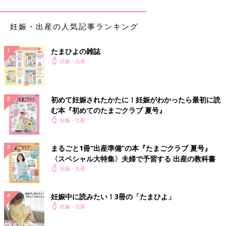
び”と位置づけて、毎日食べることをクセにしないことが肝心で
す。“食べないようにする”がストレスになる場合は、週に1～2
妊娠・出産の人気記事ランキング
日、お菓子を食べていい日を決めてみては？ “ついついお菓子
に手を伸ばしてしまう”という行動を防ぐために、“買い置きをせ
たまひよの雑誌
ず、どうしても食べたいときに買いに行く”“食べきってもOKな小
妊娠・出産
サイズのものを買う”などの工夫をしてみて」
おやつの食べ方の鉄則は「15時ごろ、200kcalまで」に！
初めて妊娠されたかたに！妊娠がわかったら最初に読
む本『初めてのたまごクラブ 夏号』
では、おやつは「いつ」「どのくらい」食べるのがいちばんよい
妊娠・出産
のでしょうか？ 管理栄養士の星さんによると、
「おやつは、エネルギー消費されやすい10～15時に食べるのが
いいですね。おやつはあくまでもサブ的なもの。まずは、食事を
まるごと1冊“出産準備”の本『たまごクラブ 夏号』
しっかりとることが大事なので、３食に影響が出ない15時くらい
〈スペシャル大特集〉夫婦で予習する 出産の教科書
に食べるのがベストです」とのこと。
妊娠・出産
また、食べる量にも注意が必要です。
「お菓子は、
１日200kcal
にとどめてください。スナック菓子な
妊娠中に読みたい！3冊の「たまひよ」
ら、”片手に乗る程度”、ケーキなどの洋菓子なら“手のひら（指部
妊娠・出産
分を除く）に納まる程度”が目安です」と、星さん。
自分の手を使って上手にカロリーコントロールしながら、ルール