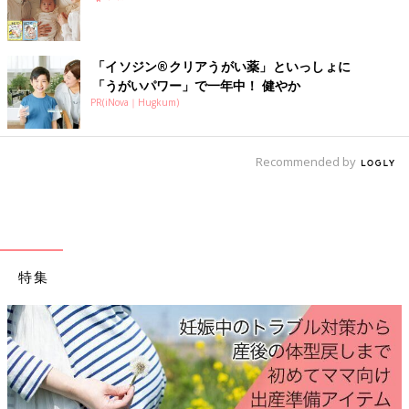
「イソジン®クリアうがい薬」といっしょに
「うがいパワー」で一年中！ 健やか
PR(iNova｜Hugkum)
Recommended by
妊娠超初期から産後1カ月までの気がかりをしっかりサポート！
妊娠月数ごとにママの体の変化と「今すること」を徹底紹介する
特集
1冊です。
Amazonで見る
Amazonで見る（mini版）