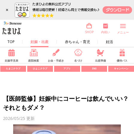
×
内祝い
SHOP
メニュー
TOP
妊娠・出産
赤ちゃん・育児
妊活
妊娠早見表
産院検索
お金・手続き
名づけ
出産準備
優待パス
たまごクラブ
ひよこクラブ
アプリ
SNS
キャンペーン
【医師監修】妊娠中にコーヒーは飲んでいい？
それともダメ？
2026/05/25
更新