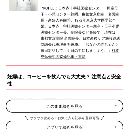
PROFILE：日本赤十字社医療センター 周産母
子・小児センター顧問、東都文京病院 名誉院
長・産婦人科顧問。1973年東京大学医学部卒
業。日本赤十字社医療センター周産・母子小児
医療センター長、副院長などを経て、現在は、
東都文京病院 名誉院長。日本産後ケア施設連絡
協議会代表理事を兼務。「おなかの赤ちゃんと
毎日対話して、明日の力にしましょう。」
杉本
充弘先生の監修記事・書籍
妊婦は、コーヒーを飲んでも大丈夫？ 注意点と安全
性
【回答】1日1～2杯程度にとどめましょう
このまま続きを見る
妊娠初期
妊娠中期
妊娠後期
サクサク読める！お気に入り記事を登録可能
△
△
△
アプリで続きを見る