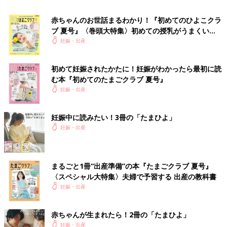
赤ちゃんのお世話まるわかり！『初めてのひよこクラ
ブ 夏号』〈巻頭大特集〉初めての授乳がうまくい
く！ おっぱい・ミルクの基本と夏のトラブル 解決テ
妊娠・出産
ク
初めて妊娠されたかたに！妊娠がわかったら最初に読
む本『初めてのたまごクラブ 夏号』
妊娠・出産
妊娠中に読みたい！3冊の「たまひよ」
妊娠・出産
ダウンロード（無料）
まるごと1冊“出産準備”の本『たまごクラブ 夏号』
〈スペシャル大特集〉夫婦で予習する 出産の教科書
妊娠・出産
赤ちゃんが生まれたら！2冊の「たまひよ」
妊娠・出産