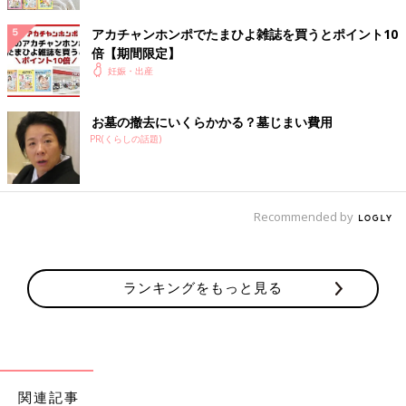
コロナ禍で心が疲れてしまい、ひと月お休みを取ったお
おがさん
アカチャンホンポでたまひよ雑誌を買うとポイント10
倍【期間限定】
妊娠・出産
お墓の撤去にいくらかかる？墓じまい費用
PR(くらしの話題)
Recommended by
ランキングをもっと見る
「親になるからって消えないよ」 1/6
ステイホームで“2人で暮らすこと”がとても心地よくなっ
関連記事