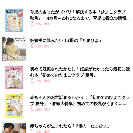
ていた
育児の困ったがズバリ！解決する本『ひよこクラブ
秋号』 4カ月～2才になるまで、育児に役立つ情報が
いっぱい！
妊娠・出産
妊娠中に読みたい！3冊の「たまひよ」
妊娠・出産
初めて妊娠されたかたに！妊娠がわかったら最初に読
む本『初めてのたまごクラブ 夏号』
妊娠・出産
赤ちゃんのお世話まるわかり！『初めてのひよこクラ
ブ 夏号』〈巻頭大特集〉初めての授乳がうまくい
く！ おっぱい・ミルクの基本と夏のトラブル 解決テ
妊娠・出産
「親になるからって消えないよ」 2/6
ク
妊娠検査薬を見て思わず「どうしよう、ムリだよ」と言
赤ちゃんが生まれたら！2冊の「たまひよ」
ってしまった
妊娠・出産