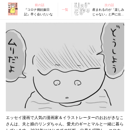
前の話
次の話
『コロナ禍妊娠日
一覧
産まれるのが「楽しみ
記』早く会いたいな
じゃない」と声に出し
て言ってみたら… コロ
ナ禍妊娠日記の漫画家
インタビュー
エッセイ漫画で人気の漫画家＆イラストレーターのおおがきなこ
さんは、夫と娘のリンダちゃん、愛犬のギーとマルと一緒に暮ら