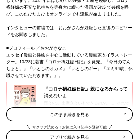
しています。2021年にはじめての妊娠・出産を経験し、コロナ
禍妊娠の不安な気持ちを等身大に綴った漫画がSNS で共感を呼
び、このたびたまひよオンラインでも連載が始まりました。
インタビューの前編では、おおがさんが妊娠した直後のエピソー
ドをお聞きしました。
■プロフィール ／おおがきなこ
エッセイ漫画と挿絵を中心に活動している漫画家＆イラストレー
ター。10/28に著書「コロナ禍妊娠日記」を発売。『今日のてん
ちょと。』『いとしのオカメ』『いとしのギー』『エミ34歳、休
職させていただきます。』。
『コロナ禍妊娠日記』親になるからって
消えないよ
面会NG、出産立会いもできるのか……。それで
も、コロナに関係なく赤ちゃんは産まれてく
このまま続きを見る
る。緊急事態宣言中に妊娠・出産した、夫婦の
葛藤と支えあいの奮闘記。SNSで多くの共感を
呼んだ話題のマンガ『コロナ禍妊娠日記』を
サクサク読める！お気に入り記事を登録可能
夫の年齢も考えて、ただただ焦っていた不妊治療時
「たまひよONLINE」にて期間限定で連載しま
アプリで続きを見る
す！