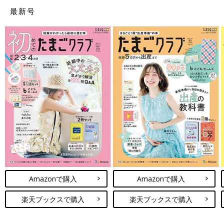
最新号
おおがきなこ「不妊治療中は『子どもが欲しい』という具体的な
気持ちより『なんでできないんだろう』という焦りのほうが断然
強く、常にピリピリイライラしていました。それがつらくて、夫
と『子どもがいなくても僕らの人生は楽しいよ』と話し合って治
療をやめたんです。そしたらスッキリして、2人暮らしがとても
幸せになったんです。気楽だし身軽だし。すっかり満足していた
ので、妊娠がわかった時は、その幸せが壊れる不安が大きかった
です」
「妊娠しといてムリだなんて言っちゃいけない」
Amazonで購入
Amazonで購入
楽天ブックスで購入
楽天ブックスで購入