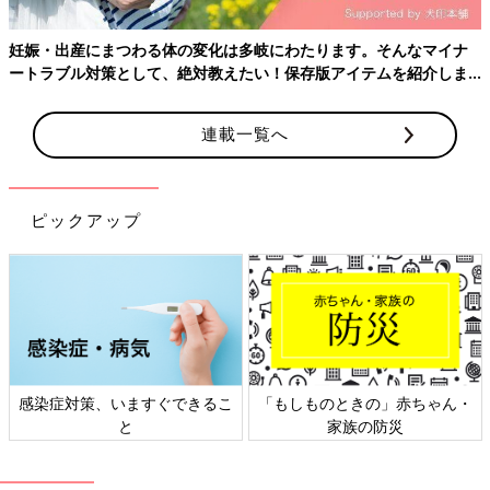
妊娠・出産にまつわる体の変化は多岐にわたります。そんなマイナ
ートラブル対策として、絶対教えたい！保存版アイテムを紹介しま
す。
連載一覧へ
ピックアップ
「親になるからって消えないよ」 4/6
感染症対策、いますぐできるこ
「もしものときの」赤ちゃん・
幸せが壊れるかも…夫婦2人暮らしに満足していた
と
家族の防災
――不妊治療をやめて「2人で生きていこう」と思っていた矢先
の妊娠判明。そのときの気持ちを教えてください。