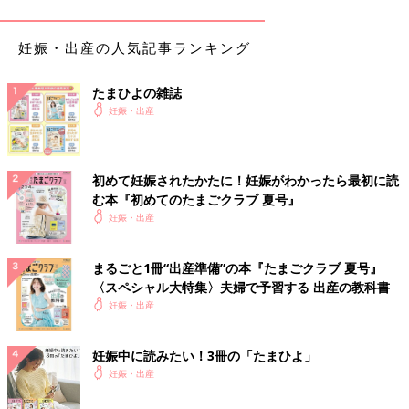
妊娠・出産の人気記事ランキング
たまひよの雑誌
妊娠・出産
おおがきなこさんファミリー。夫と愛犬２匹と暮らしている
初めて妊娠されたかたに！妊娠がわかったら最初に読
――子どもが欲しかったというおおがさん。不妊治療も経験した
む本『初めてのたまごクラブ 夏号』
とのことですが。
妊娠・出産
おおがきなこ「3
0歳
で結婚して、32歳ごろに『そろそろ真剣に
まるごと1冊“出産準備”の本『たまごクラブ 夏号』
考えたほうがいいかな？』と不妊治療を始めました。夫が私より
〈スペシャル大特集〉夫婦で予習する 出産の教科書
ずっと年上なので、自分よりも夫の年齢を考えて。
妊娠・出産
なぜ子どもが欲しいと思ったのかがハッキリわかりません。母親
になりたいというよりは、ただただ焦ったんだと思います。病院
に通えば通うほど『またダメだった』の繰り返しでさらに焦りま
妊娠中に読みたい！3冊の「たまひよ」
した。それで、1年ほどでつらくなって、不妊治療をやめてしま
妊娠・出産
いました」