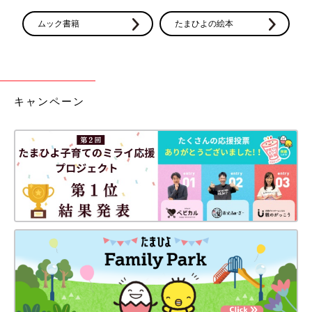
ムック書籍
たまひよの絵本
キャンペーン
「親になるからって消えないよ」 5/6
マイペースでいられなくなるのが怖かったけれど…