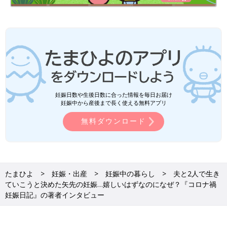
「親になるからって消えないよ」 6/6
初めての妊娠・出産はコロナ禍でイレギュラーだら
け
妊娠日数や生後日数に合った情報を毎日お届け
妊娠中から産後まで長く使える無料アプリ
――コロナ禍ではじめての妊娠、どんなことを不安に思いました
無料ダウンロード
か？
おおがきなこ「やっぱりコロナの感染です。コロナ禍の影響でイ
レギュラーなことが多い妊婦生活でしたが、初産なので通常時と
比べるような経験値はありませんでした。なので、健診が付き添
たまひよ
妊娠・出産
妊娠中の暮らし
夫と2人で生き
い禁止なのも両親学級がないのもふつうに受け入れていましたが
ていこうと決めた矢先の妊娠…嬉しいはずなのになぜ？『コロナ禍
コロナ感染だけはずっと不安でした」
妊娠日記』の著者インタビュー
――ほとんど食べられない時もあるぐらい
つわり
がつらかったそ
うですね。どう乗り越えましたか？