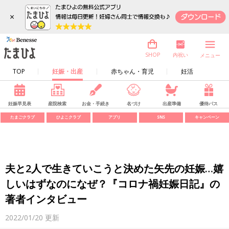
×
内祝い
SHOP
メニュー
TOP
妊娠・出産
赤ちゃん・育児
妊活
妊娠早見表
産院検索
お金・手続き
名づけ
出産準備
優待パス
たまごクラブ
ひよこクラブ
アプリ
SNS
キャンペーン
夫と2人で生きていこうと決めた矢先の妊娠…嬉
しいはずなのになぜ？『コロナ禍妊娠日記』の
著者インタビュー
2022/01/20
更新