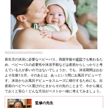
NataliaDeriabina/gettyimages
新生児の沐浴に必要なベビーバス。両親学級や
産院
でも教わるた
め、ベビーバスの必要性や沐浴手順などは産前からしっかりと考
えている人が多いのではないでしょうか。でも、沐浴期間はおお
よそ生後1カ月。そのあとは、あっという間にお風呂デビューで
す。沐浴からお風呂デビューをスムーズに移行するためにも、出
産前のベビーバス選びのときからその先のことまで、今から備え
ておくと安心！どんな方法がベストか一緒に考えてみましょう。
監修の先生