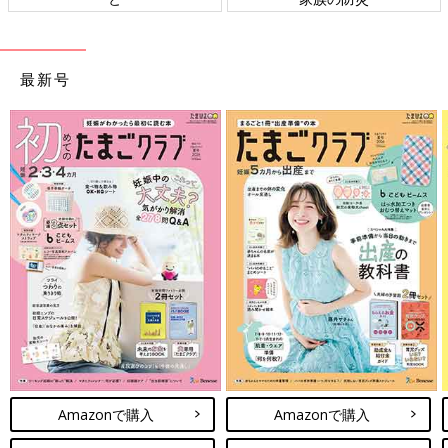
いようです。そもそも、それまで大人と一緒のお風呂に入れない
のは、雑菌が多いお湯につかることで免疫力の低い赤ちゃんが感
染症になるのを防ぐため。お風呂デビューOKになったからとい
って、必ずベビーバスを卒業しなくてはいけないということでは
最新号
ありません。でも、多くのベビーバスの使用期限は生後3カ月ご
ろまでのため、それまでに卒業を考えることがほとんど。産後の
慣れない毎日にバタバタしている間に、あっという間にお風呂デ
ビューがやってきます。
お風呂デビューを産前から考えておくメリット
ベビーバスを検討する段階の今、「お風呂デビューのことなんて
まだ想像できない…」という人も多いかもしれません。でも、産
後はそれまでの生活はがらりと変わり、新しい経験が次々と始ま
ります。昼夜を問わずやってくる
授乳
やおむつ替え、寝かしつけ
など赤ちゃんのお世話をしていると、毎日はあっという間に過ぎ
ていきます。そんな中、初めての赤ちゃんとの外出になることも
多い1カ月健診で、お風呂デビューを考えるタイミングがやって
きます。ベビーバス卒業は、赤ちゃんのお風呂の入れ方が変わる
Amazonで購入
Amazonで購入
だけでなく、入浴の時間帯や手順も変わるため、生活ペースをも
う一度考えることにもなります。そのときにパパや家族に協力し