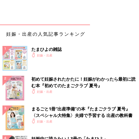
violet-blue/gettyimages
ベビーバスを選ぶとき大切になるのは、家の中のどこで
沐浴
をす
妊娠・出産の人気記事ランキング
るのか、です。
ベビーバスにもさまざまなタイプがあり、沐浴の場所によりぴっ
たまひよの雑誌
たりなものが変わります。沐浴の場所としては、空間が寒くない
妊娠・出産
こと、沐浴後にすぐに赤ちゃんをタオルに寝かせてあげられるス
ペースがあること、何よりも落下の危険がない場所であることを
基準に選んでください。よくあるのは、お風呂場・キッチンのシ
ンク・リビング。
初めて妊娠されたかたに！妊娠がわかったら最初に読
では、それぞれどんなベビーバスが合うのでしょうか？
む本『初めてのたまごクラブ 夏号』
妊娠・出産
広いお風呂場での沐浴なら、おすすめはプラスチックタイ
プ！
まるごと1冊“出産準備”の本『たまごクラブ 夏号』
〈スペシャル大特集〉夫婦で予習する 出産の教科書
ベビーバスを置く場所がしっかりとれ、暖房などの設備が整って
妊娠・出産
いるお風呂場での沐浴なら、丈夫で準備もすぐにできるプラスチ
ックタイプがおすすめです。さっと出してさっと使える準備のラ
妊娠中に読みたい！3冊の「たまひよ」