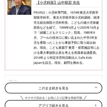
【小児科医】山中龍宏 先生
PROFILE：小児科専門医。1974年東京大学医学
部医学科卒。 東京大学医学部小児科講師、焼津
市立総合病院小児科科長、こどもの城小児保健
部長などを経て、 1999年4月より2025年10月ま
で「緑園こどもクリニック」院長。1985年9
月、プールの排水口に吸い込まれた中学2年女
児を看取ったことから事故予防に取り組み始
め、現在、こども家庭庁 教育・保育施設等にお
ける重大事故防止策を考える有識者会議委員。
2014年より特定非営利活動法人 Safe Kids
Japanを設立。現在、顧問を務める。
目次
このまま続きを見る
まずはベビーバス選びから！沐浴の場所に合わせて考
えよう
サクサク読める！お気に入り記事を登録可能
沐浴はいつまで？意外とすぐにやってくる大人と一緒
アプリで続きを見る