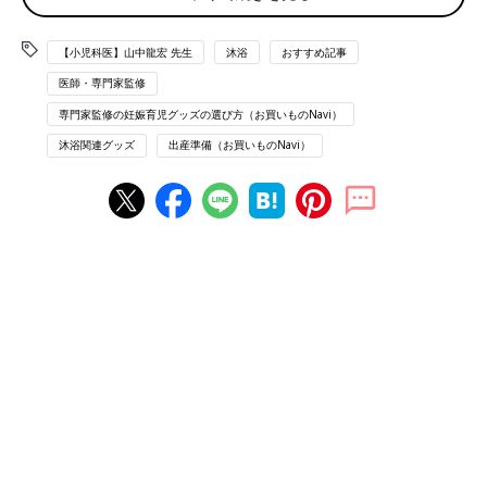
のお風呂デビュー！
ワンオペおふろも怖くない！お風呂は入る前の準備が
【小児科医】山中龍宏 先生
沐浴
おすすめ記事
大切
医師・専門家監修
一緒にお風呂に入る時間を、親子の触れあいタイムに
専門家監修の妊娠育児グッズの選び方（お買いものNavi）
沐浴関連グッズ
出産準備（お買いものNavi）
まずはベビーバス選びから！沐浴の場所に合わせて
考えよう