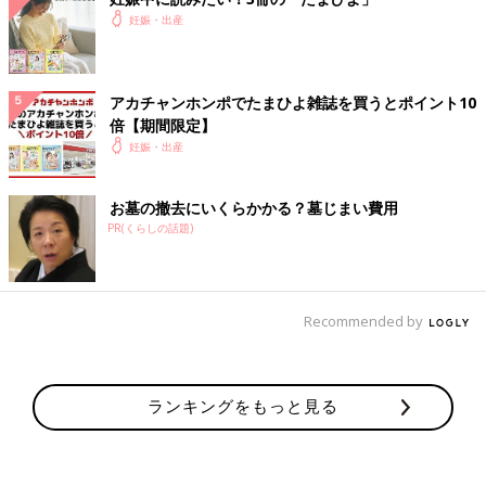
クさと、使用後も立てかけておくだけでよいお手入れのカンタン
妊娠・出産
さが魅力！裏面も含めて凸凹が少ないので、水や汚れがたまって
しまいヌメリが発生…といった心配も少ないでしょう。安定感が
ある丈夫な作りで、赤ちゃんの頭を支えるヘッドサポートがつい
アカチャンホンポでたまひよ雑誌を買うとポイント10
ているものもあり、初心者ママ・パパには安心のタイプです。
倍【期間限定】
妊娠・出産
キッチンのシンクで入れるなら、ベビーバスのサイズ感が
重要！
お墓の撤去にいくらかかる？墓じまい費用
最近の
住宅
では広さのあるシンクを備えたキッチンも多く、室内
PR(くらしの話題)
温度を整えやすいこと、赤ちゃんのお世話がしやすい点から、シ
ンクでの沐浴もスタンダードになっています。
何より嬉しいのは、ママ・パパが屈まずに沐浴できるため、腰へ
Recommended by
の負担が少ないこと。特に産後間もないママが沐浴する場合は大
きなメリットと言えるでしょう。シンクで入れる場合には、マッ
トタイプがぴったり。「広いシンク」といっても、蛇口の位置や
形状によって使用可能な範囲は異なります。サイズを測ったうえ
ランキングをもっと見る
での購入が基本ではありますが、マットタイプなら、排水溝に蓋
をしてお湯を張れるシンクであればどんなサイズでも対応可能！
マット自体もコンパクトなものが多いので、沐浴後の収納場所に