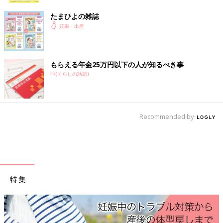
選！コレは便利！
赤ちゃんの沐浴に必要なベビーバスは、いろん
たまひよの雑誌
な種類がありますよね。空気をふくらませて使
妊娠・出産
うものや、赤ちゃんのカラダが安定するものな
ど、それぞれ違ったメリットがあるようです
よ。ママたちの買って良かった妊娠・育児グッ
ベビーバスを選ぶ際は、沐浴をする場所はどこか、メインで沐浴
ズ見～せて！
もらえる年金25万円以下の人が知るべき事
を担当するのは誰で、どのような方法であれば負担が少ないのか
PR(くらしの話題)
を考えると、ぴったりのタイプが見つけやすくなります。赤ちゃ
んの安全や体への負担を考慮して、産前にママ・パパで話し合っ
ておくと安心ですね。
Recommended by
沐浴はいつまで？意外とすぐにやってくる大人と一
緒のお風呂デビュー！
特集