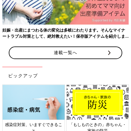
妊娠・出産にまつわる体の変化は多岐にわたります。そんなマイナ
ートラブル対策として、絶対教えたい！保存版アイテムを紹介しま
す。
pookpiik/gettyimages
連載一覧へ
出産後、恐々だった沐浴にも少し慣れて楽しくなったころには、
次の難関「大人と一緒のお風呂デビュー」がやってきます。産後
の慌ただしい毎日の中では、手順を考えたり、準備をするのが難
しいため、産前のタイミングから、ベビーバス卒業のことまで想
ピックアップ
定しておきましょう！
大人と一緒のお風呂はいつから？お風呂デビューのタイミ
ング
ベビーバスを卒業し大人と一緒のお風呂に入っても良いとされる
のは、多くが生後1カ月ごろ。1カ月健診で赤ちゃんのおへその乾
感染症対策、いますぐできるこ
「もしものときの」赤ちゃん・
きを確認し、問題がなければお風呂デビューOKとなることが多
と
家族の防災