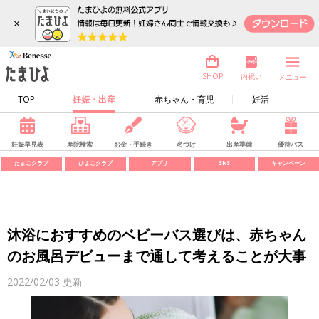
×
内祝い
SHOP
メニュー
TOP
妊娠・出産
赤ちゃん・育児
妊活
妊娠早見表
産院検索
お金・手続き
名づけ
出産準備
優待パス
たまごクラブ
ひよこクラブ
アプリ
SNS
キャンペーン
沐浴におすすめのベビーバス選びは、赤ちゃん
のお風呂デビューまで通して考えることが大事
2022/02/03
更新