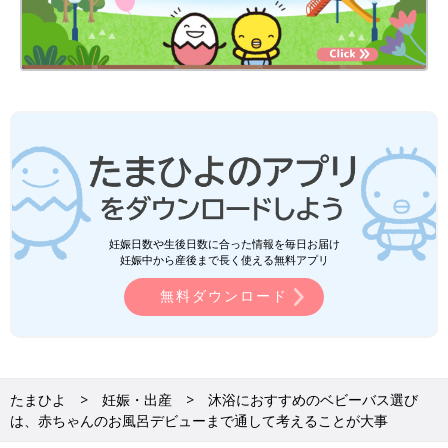
Ghislain & Marie David de Lossy/gettyimages
両親学級や産院で沐浴を教わったとき、初めての方法に緊張する
という声が多く聞かれます。慣れない手つきで赤ちゃんを洗うこ
とを考え、「一緒のお風呂に入れればラクなのに！」と思う人も
いるのではないでしょうか？でも、実際に赤ちゃんと一緒にお風
呂に入ることを想像したとき、ふと、「あれ？この場合どうする
の…？」と疑問に思うことがたくさんでてきます。安心のお風呂
デビューをするために、その解決方法を想定しておきましょう。
妊娠日数や生後日数に合った情報を毎日お届け
まずは確認しよう！お風呂デビューに向けた協力体制
妊娠中から産後まで長く使える無料アプリ
無料ダウンロード
大人と一緒のお風呂の場合、大人も服を脱ぎ髪や体を洗い、拭
き、着替えなければなりません。当たり前のように聞こえるかも
しれませんが、ではその間、赤ちゃんはどこにどのように寝かし
ておくのでしょうか？
まず確認したいのが、ワンオペおふろなのか誰かに協力をしても
たまひよ
妊娠・出産
沐浴におすすめのベビーバス選び
らえるのかということ。たとえば、パパが帰る時間に合わせて入
は、赤ちゃんのお風呂デビューまで通して考えることが大事
浴時間を設定できれば、入浴はパパ→入浴後の赤ちゃんの受取・