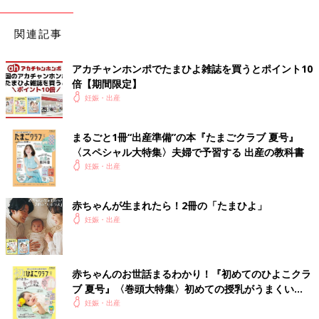
も困りません。
関連記事
リビングでの沐浴なら、軽くて運びやすいベビーバスを選
ぼう
アカチャンホンポでたまひよ雑誌を買うとポイント10
倍【期間限定】
リビングでの沐浴のメリットは、大きくは2つ。
妊娠・出産
沐浴前後の温度差がなく赤ちゃんの体が冷えないこと、広いスペ
ースが使えることです。
お風呂場内・脱衣所が寒い場合や、キッチンの片付けなどスペー
まるごと1冊“出産準備”の本『たまごクラブ 夏号』
ス確保のための準備が大変な場合には特におすすめです。また、
〈スペシャル大特集〉夫婦で予習する 出産の教科書
きょうだいがいる場合もおすすめ。きょうだいが見える場所で沐
妊娠・出産
浴できるので、リビングを検討してみるのもよいのではないでし
ょうか。リビングで沐浴するときには、軽くて持ち運びしやすい
赤ちゃんが生まれたら！2冊の「たまひよ」
エアータイプがおすすめ。ベビーバスそのものが軽いためお湯を
妊娠・出産
入れても運びやすく、床に置いても安定感があります。あらかじ
めシートを敷いた上で沐浴すれば床が濡れる心配もなく、沐浴後
にはベビーバスとシートをさっと拭くだけでラクに後片付けが完
赤ちゃんのお世話まるわかり！『初めてのひよこクラ
了するのも嬉しいポイントです。
ブ 夏号』〈巻頭大特集〉初めての授乳がうまくい
く！ おっぱい・ミルクの基本と夏のトラブル 解決テ
妊娠・出産
ママたちおすすめのベビーバス&グッズ4
ク