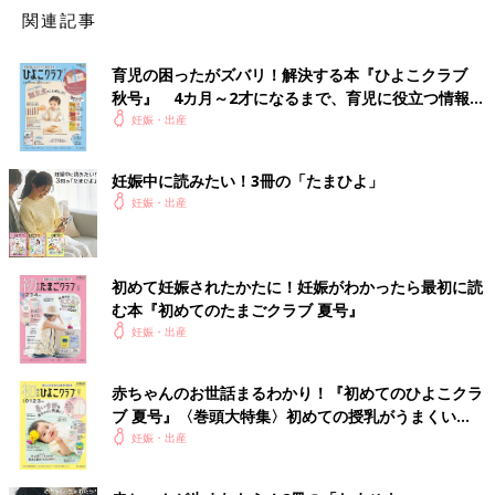
関連記事
育児の困ったがズバリ！解決する本『ひよこクラブ
秋号』 4カ月～2才になるまで、育児に役立つ情報が
いっぱい！
妊娠・出産
妊娠中に読みたい！3冊の「たまひよ」
妊娠・出産
初めて妊娠されたかたに！妊娠がわかったら最初に読
む本『初めてのたまごクラブ 夏号』
妊娠・出産
赤ちゃんのお世話まるわかり！『初めてのひよこクラ
ブ 夏号』〈巻頭大特集〉初めての授乳がうまくい
く！ おっぱい・ミルクの基本と夏のトラブル 解決テ
妊娠・出産
ク