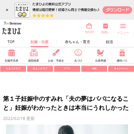
×
内祝い
SHOP
メニュー
TOP
妊娠・出産
赤ちゃん・育児
妊活
妊娠早見表
産院検索
お金・手続き
名づけ
出産準備
優待パス
たまごクラブ
ひよこクラブ
アプリ
SNS
キャンペーン
第１子妊娠中のすみれ「夫の夢はパパになるこ
と」妊娠がわかったときは本当にうれしかった
2022/02/18
更新