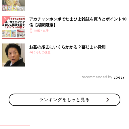
参考／『たまごクラブ』2022年3月号「インタビュー」
※掲載している情報は2022年2月現在のものです。
アカチャンホンポでたまひよ雑誌を買うとポイント10
倍【期間限定】
すみれ
妊娠・出産
PROFILE
1990年生まれ。東京都出身、ハワイ育ち。16才のときにモデル
お墓の撤去にいくらかかる？墓じまい費用
デビュー。国内で女優、歌手、タレントとして活躍する一方、ハ
PR(くらしの話題)
リウッド映画、TVにも進出。2021年に結婚と妊娠を発表。
Recommended by
ランキングをもっと見る