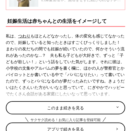
ニングなどについて伺いました。
妊娠生活は赤ちゃんとの生活をイメージして
私は、
つわり
もほとんどなかったし、体の変化も感じてなかった
ので、妊娠していると知ったときはすごくびっくりしました！
まわりの友だちの間でも妊娠が続いていたので、何かそういう流
れがあったのかな…？ 夫も私も子どもが大好きで、ずっと「子
どもが欲しい！」という話をしていた気がします。それに彼は、
小学校の文集やアルバムの夢を書く欄に、ほかの人が警察官とか
パイロットとか書いている中で「パパになりたい」って書いてい
たので、ずっとパパになるのが夢だったみたいですね。きょうだ
いはたくさんいた方がいいなと思っていて、にぎやかでハッピー
でたくさん会話がある家庭にしたいなって思っています。
赤ちゃんはもう聴覚が発達してきて聞こえるって聞いたので、家
このまま続きを見る
ではたくさん歌っています！ ミュージカルみたいな感じで。お
なかのなかで、赤ちゃんも一緒に楽しんでいてくれたらいいな
サクサク読める！お気に入り記事を登録可能
～。生まれて少し大きくなったら、一緒に歌を歌うのが夢です。
アプリで続きを見る