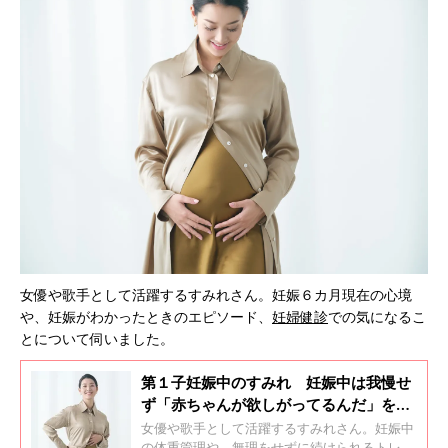
女優や歌手として活躍するすみれさん。妊娠６カ月現在の心境
や、妊娠がわかったときのエピソード、
妊婦健診
での気になるこ
とについて伺いました。
第１子妊娠中のすみれ 妊娠中は我慢せ
ず「赤ちゃんが欲しがってるんだ」をモ
ットーに！
女優や歌手として活躍するすみれさん。妊娠中
の体重管理や、無理をせずに続けられるトレー