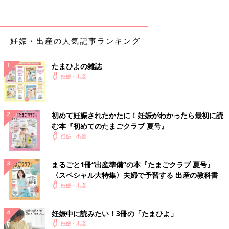
シャツ1万9400円（税込）、スカート1万8400円（税込）
（BANANA REPUBLIC／バナナ・リパブリック TEL 0120･77･
妊娠・出産の人気記事ランキング
1978) ピアス16万円（税込）（Brillar／ブリジャール TEL 03･
6222･9982）
たまひよの雑誌
妊娠・出産
撮影／藤原 宏（Pygmy Company） スタイリング／FUKAMI
ヘアメイク／山口エミ 文／たまごクラブ編集部
初めて妊娠されたかたに！妊娠がわかったら最初に読
すみれさんが、「たまごクラブ 2022年3
む本『初めてのたまごクラブ 夏号』
月号」表紙に登場！
妊娠・出産
「たまごクラブ 2022年3月号」の表紙は、女優
や歌手として活躍するすみれさん。 たまごクラ
ブ誌面では、妊娠がわかったときのエピソード
まるごと1冊“出産準備”の本『たまごクラブ 夏号』
や、妊婦健診で気になったことについて話して
〈スペシャル大特集〉夫婦で予習する 出産の教科書
くれました。 ぜひ、チェックしてくださいね！
今から、産後の赤ちゃんとの暮らしをイメージしながら、旦那さ
妊娠・出産
んと妊娠生活を過ごしているすみれさん。ポジティブに、明るく
ハッピーな家庭を目指して、残りの妊娠生活も楽しんでほしいで
妊娠中に読みたい！3冊の「たまひよ」
すね。
妊娠・出産