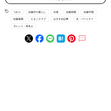
検査ではちょっと不安なことも…。しっかり先生に
つわり
妊娠中の暮らし
出産
妊娠初期
妊娠中期
見てもらい安心しました。
妊娠後期
たまごクラブ
おすすめ記事
夫・パートナー
タレント・有名人
今、妊娠６カ月で、もう胎動もしっかり感じています。私の身長
が175cmで、だんなさんは180cm以上あるので、赤ちゃんも背
が大きいみたい。経腹エコーのときに、先生から太ももの骨が長
くて大きいって言われて。あと鼻が高いって言われました。4D
エコーもやってみて、びっくりするくらいよく見えて、うれしく
なりました。見ていると、くるくるって赤ちゃんがまわっていた
り、へその緒が絡まっちゃったりして、自分の手でよけたりして
いるのも見られて、本当にかわいかったです。
でもちょっと心配なこともあって。超音波検査のときに、心臓の
ところにキラキラって何かが白く光って見えたんですよ。先生も
「あれ？」って言っていて、すごく気になったんですけど、「そ
んなに心配しなくていいですよ」って言われました。その後、超
音波検査の専門の先生にも見てもらったら、何事もないことがわ
かってひと安心しました。