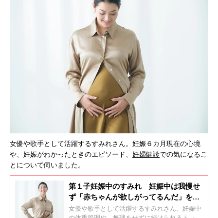
女優や歌手として活躍するすみれさん。妊娠６カ月現在の心境
や、妊娠がわかったときのエピソード、
妊婦健診
での気になるこ
とについて伺いました。
第１子妊娠中のすみれ 妊娠中は我慢せ
ず「赤ちゃんが欲しがってるんだ」をモ
ットーに！
女優や歌手として活躍するすみれさん。妊娠中
の体重管理や、無理をせずに続けられるトレー