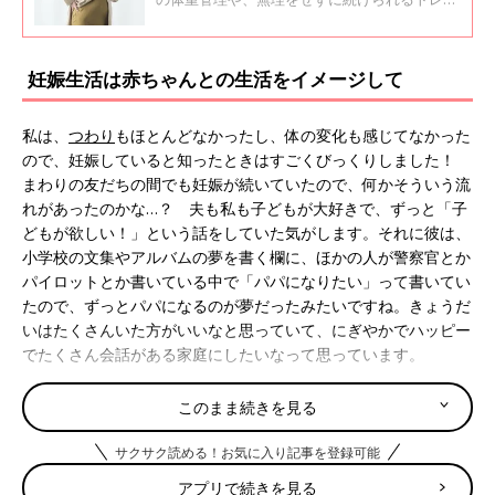
ニングなどについて伺いました。
妊娠生活は赤ちゃんとの生活をイメージして
私は、
つわり
もほとんどなかったし、体の変化も感じてなかった
ので、妊娠していると知ったときはすごくびっくりしました！
まわりの友だちの間でも妊娠が続いていたので、何かそういう流
れがあったのかな…？ 夫も私も子どもが大好きで、ずっと「子
どもが欲しい！」という話をしていた気がします。それに彼は、
小学校の文集やアルバムの夢を書く欄に、ほかの人が警察官とか
パイロットとか書いている中で「パパになりたい」って書いてい
たので、ずっとパパになるのが夢だったみたいですね。きょうだ
いはたくさんいた方がいいなと思っていて、にぎやかでハッピー
でたくさん会話がある家庭にしたいなって思っています。
赤ちゃんはもう聴覚が発達してきて聞こえるって聞いたので、家
このまま続きを見る
ではたくさん歌っています！ ミュージカルみたいな感じで。お
なかのなかで、赤ちゃんも一緒に楽しんでいてくれたらいいな
サクサク読める！お気に入り記事を登録可能
～。生まれて少し大きくなったら、一緒に歌を歌うのが夢です。
アプリで続きを見る