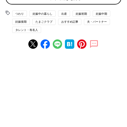
検査ではちょっと不安なことも…。しっかり先生に
つわり
妊娠中の暮らし
出産
妊娠初期
妊娠中期
見てもらい安心しました。
妊娠後期
たまごクラブ
おすすめ記事
夫・パートナー
タレント・有名人
今、妊娠６カ月で、もう胎動もしっかり感じています。私の身長
が175cmで、だんなさんは180cm以上あるので、赤ちゃんも背
が大きいみたい。経腹エコーのときに、先生から太ももの骨が長
くて大きいって言われて。あと鼻が高いって言われました。4D
エコーもやってみて、びっくりするくらいよく見えて、うれしく
なりました。見ていると、くるくるって赤ちゃんがまわっていた
り、へその緒が絡まっちゃったりして、自分の手でよけたりして
いるのも見られて、本当にかわいかったです。
でもちょっと心配なこともあって。超音波検査のときに、心臓の
ところにキラキラって何かが白く光って見えたんですよ。先生も
「あれ？」って言っていて、すごく気になったんですけど、「そ
んなに心配しなくていいですよ」って言われました。その後、超
音波検査の専門の先生にも見てもらったら、何事もないことがわ
かってひと安心しました。