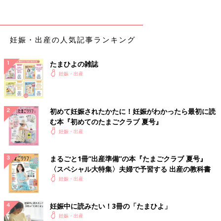
シャツ1万9400円（税込）、スカート1万8400円（税込）
（BANANA REPUBLIC／バナナ・リパブリック TEL 0120･77･
妊娠・出産の人気記事ランキング
1978) ピアス16万円（税込）（Brillar／ブリジャール TEL 03･
6222･9982）
たまひよの雑誌
妊娠・出産
撮影／藤原 宏（Pygmy Company） スタイリング／FUKAMI
ヘアメイク／山口エミ 文／たまごクラブ編集部
初めて妊娠されたかたに！妊娠がわかったら最初に読
すみれさんが、「たまごクラブ 2022年3
む本『初めてのたまごクラブ 夏号』
月号」表紙に登場！
妊娠・出産
「たまごクラブ 2022年3月号」の表紙は、女優
や歌手として活躍するすみれさん。 たまごクラ
ブ誌面では、妊娠がわかったときのエピソード
まるごと1冊“出産準備”の本『たまごクラブ 夏号』
や、妊婦健診で気になったことについて話して
〈スペシャル大特集〉夫婦で予習する 出産の教科書
くれました。 ぜひ、チェックしてくださいね！
今から、産後の赤ちゃんとの暮らしをイメージしながら、旦那さ
妊娠・出産
んと妊娠生活を過ごしているすみれさん。ポジティブに、明るく
ハッピーな家庭を目指して、残りの妊娠生活も楽しんでほしいで
妊娠中に読みたい！3冊の「たまひよ」
すね。
妊娠・出産