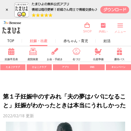
×
内祝い
SHOP
メニュー
TOP
妊娠・出産
赤ちゃん・育児
妊活
妊娠早見表
産院検索
お金・手続き
名づけ
出産準備
優待パス
たまごクラブ
ひよこクラブ
アプリ
SNS
キャンペーン
第１子妊娠中のすみれ「夫の夢はパパになるこ
と」妊娠がわかったときは本当にうれしかった
2022/02/18
更新