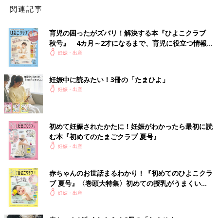
関連記事
育児の困ったがズバリ！解決する本『ひよこクラブ
秋号』 4カ月～2才になるまで、育児に役立つ情報が
いっぱい！
妊娠・出産
妊娠中に読みたい！3冊の「たまひよ」
妊娠・出産
初めて妊娠されたかたに！妊娠がわかったら最初に読
む本『初めてのたまごクラブ 夏号』
妊娠・出産
赤ちゃんのお世話まるわかり！『初めてのひよこクラ
ブ 夏号』〈巻頭大特集〉初めての授乳がうまくい
く！ おっぱい・ミルクの基本と夏のトラブル 解決テ
妊娠・出産
ク