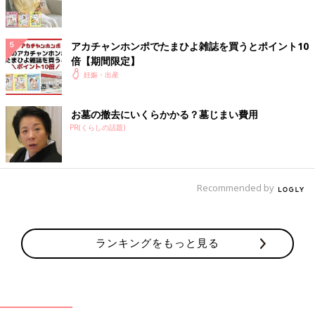
参考／『たまごクラブ』2022年3月号「インタビュー」
※掲載している情報は2022年2月現在のものです。
アカチャンホンポでたまひよ雑誌を買うとポイント10
倍【期間限定】
すみれ
妊娠・出産
PROFILE
1990年生まれ。東京都出身、ハワイ育ち。16才のときにモデル
お墓の撤去にいくらかかる？墓じまい費用
デビュー。国内で女優、歌手、タレントとして活躍する一方、ハ
PR(くらしの話題)
リウッド映画、TVにも進出。2021年に結婚と妊娠を発表。
Recommended by
ランキングをもっと見る