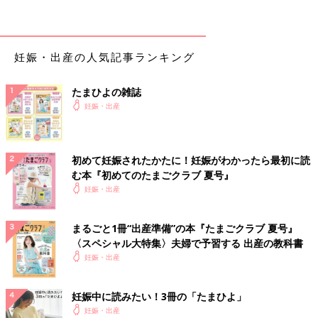
まず紹介するのは「ちょこっとまな板」（100円・税別）。その
名の通りちょっとした食材のカットに重宝するサイズ感が魅力の
まな板です。
妊娠・出産の人気記事ランキング
使いかけの食材や小さな食材など「ちょっとだけカットした
い！」ときってありますよね。大きなまな板を出すと洗うときも
たまひよの雑誌
片付けるのも大変ですが、薄型で楽々取り扱える「ちょこっとま
妊娠・出産
な板」なら後片付けも楽々。
離乳食の準備にぴったり！少量の食材を細かく刻む際に重宝しま
初めて妊娠されたかたに！妊娠がわかったら最初に読
すよ。
む本『初めてのたまごクラブ 夏号』
妊娠・出産
また、今までの100均まな板にはなかった「食洗器OK」の耐熱温
度も魅力で「熱湯消毒」も可能です。
まるごと1冊“出産準備”の本『たまごクラブ 夏号』
ポイント① 水切りができる！
〈スペシャル大特集〉夫婦で予習する 出産の教科書
妊娠・出産
妊娠中に読みたい！3冊の「たまひよ」
妊娠・出産