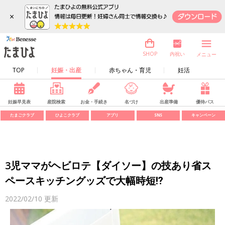
×
内祝い
SHOP
メニュー
TOP
妊娠・出産
赤ちゃん・育児
妊活
妊娠早見表
産院検索
お金・手続き
名づけ
出産準備
優待パス
たまごクラブ
ひよこクラブ
アプリ
SNS
キャンペーン
3児ママがヘビロテ【ダイソー】の技あり省ス
ペースキッチングッズで大幅時短⁉
2022/02/10
更新