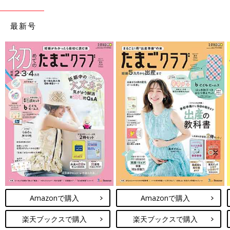
今までありそうでなかったキッチン扉や引き出しに引っ掛けられ
最新号
るキッチン用ゴミ箱で、調理中に出た野菜くずや食品包装袋など
をスマートに捨てることができますよ。
ポイント① 手元の生ごみをすぐに捨てられる♪
Amazonで購入
Amazonで購入
楽天ブックスで購入
楽天ブックスで購入