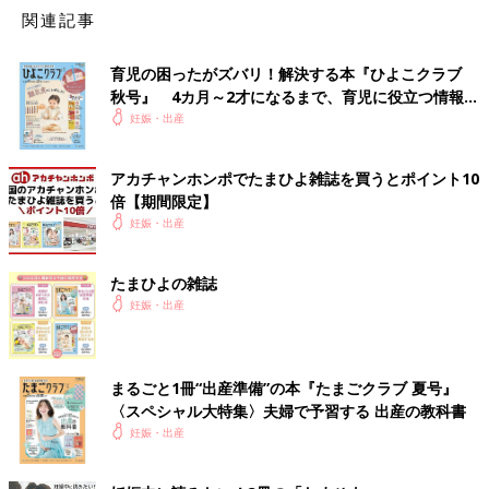
関連記事
育児の困ったがズバリ！解決する本『ひよこクラブ
秋号』 4カ月～2才になるまで、育児に役立つ情報が
いっぱい！
妊娠・出産
アカチャンホンポでたまひよ雑誌を買うとポイント10
倍【期間限定】
妊娠・出産
たまひよの雑誌
妊娠・出産
続いて2つめの便利ポイントは、水切りスリットがある側が少し
立ち上がっているところです。ピーマンやきゅうりなど丸くてこ
ろころ転がってしまいがちな食材のこぼれ落ちもしっかり防いで
まるごと1冊“出産準備”の本『たまごクラブ 夏号』
くれますよ。
〈スペシャル大特集〉夫婦で予習する 出産の教科書
妊娠・出産
ポイント③ 吊り下げ収納ができる