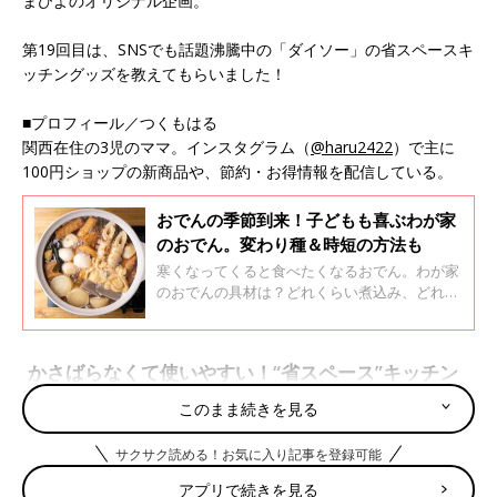
まひよのオリジナル企画。
第19回目は、SNSでも話題沸騰中の「ダイソー」の省スペースキ
ッチングッズを教えてもらいました！
■プロフィール／つくもはる
関西在住の3児のママ。インスタグラム（
@haru2422
）で主に
100円ショップの新商品や、節約・お得情報を配信している。
おでんの季節到来！子どもも喜ぶわが家
のおでん。変わり種＆時短の方法も
寒くなってくると食べたくなるおでん。わが家
のおでんの具材は？どれくらい煮込み、どれく
らいの期間食べているかを口コミサイト「ウイ
メンズパーク」のママたちの声とともに、料理
研究家のむっちんさんに煮込み時間の時短のコ
かさばらなくて使いやすい！“省スペース”キッチン
ツと、ぜひ、試してほしいオススメ具材を教え
グッズ
ていただきました。
このまま続きを見る
サクサク読める！お気に入り記事を登録可能
こんにちは、100円ショップマニアのつくもはるです。
アプリで続きを見る