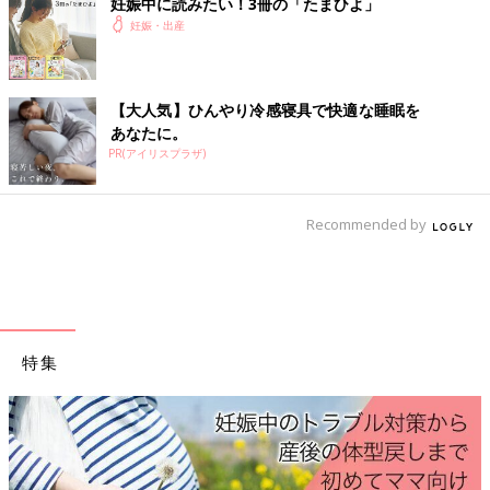
妊娠中に読みたい！3冊の「たまひよ」
妊娠・出産
【大人気】ひんやり冷感寝具で快適な睡眠を
あなたに。
PR(アイリスプラザ)
Recommended by
さらに3つめの便利ポイントはこちら。吊り下げ収納にぴったり
特集
な穴が開いていること。マグネットフック等と組み合わせてすっ
きり見せる収納もできます。
ちょこっとまな板のカラーはブラックとホワイトの2種類。なん
といっても1枚100円（税抜）のプチプラが魅力なので、複数枚
買ってお肉用と魚用・野菜用などで使い分けもおすすめです♪