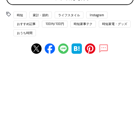
今回は100円ショップ「ダイソー」で取り扱いのあるおすすめの
省スペースなキッチン便利グッズをご紹介させていただきます
時短
家計・節約
ライフスタイル
Instagram
ね。
おすすめ記事
100均/100円
時短家事テク
時短家電・グッズ
ちょこっとサイズが新しい！進化系まな板
おうち時間