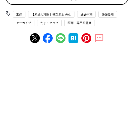
実は、そこに問題はありません。気をつけなければならないの
が、「胎動が減った」ときと、「胎動が感じられない」とき。マ
マが胎動をよく観察しておくことで、赤ちゃんの具合が悪くなり
出産
【産婦人科医】笹森幸文 先生
妊娠中期
妊娠後期
かけていることに、気づけることがあります。
アーカイブ
たまごクラブ
医師・専門家監修
「胎動が激しい」「胎動がいつもより多い」は問題なし
胎動の回数が増えたり、動きが激しくなったりするのは、赤ちゃ
んが元気な証拠。問題はありません。決して赤ちゃんが苦しがっ
てジダバタしているわけではないので、安心してください。ママ
はちょっぴり痛いかもしれませんが、「元気な胎動＝元気な赤ち
ゃん」と考えましょう。
「胎動が減った」「感じられない」は、赤ちゃんに危険が
迫っていることも
「いつもより胎動が減った」「いつもより胎動が感じられない」
というときは、ちょっと心配な可能性が。なんらかのトラブルで
胎盤の血流が悪くなっていたり、羊水量が減っておなかの中で赤
ちゃんが動きづらくなっている可能性も。この場合は、すぐに産