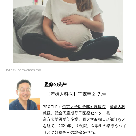
iStock.com/chatsimo
監修の先生
【産婦人科医】笹森幸文 先生
PROFILE：
帝京大学医学部附属病院
産婦人科
教授、総合周産期母子医療センター長
帝京大学医学部卒業。同大学産婦人科講師など
を経て、2021年より現職。医学生の指導やハイ
リスク妊婦さんの診療を担当。