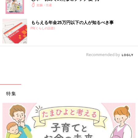
妊娠・出産
つわりで胃のムカムカに悩まされたり、
体重管理
に苦労したり、
妊娠生活は初めての体験の連続ですね。この本は、そんなあなた
もらえる年金25万円以下の人が知るべき事
の10ヶ月間を応援するために、各妊娠月数ごとに「今すること」
PR(くらしの話題)
と「注意すること」を徹底解説！陣痛の乗りきり方や、産後1ヶ
月の赤ちゃんのお世話も写真＆イラストでわかりやすく紹介しま
す。
Recommended by
特集