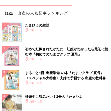
院に連絡して、受診する必要があります。
妊娠・出産の人気記事ランキング
ただし、赤ちゃんが寝ている場合や、ママがほかのことに集中し
て、胎動があるのに気づけていない場合も考えられます。胎動が
少ない、感じられないと思ったら、まずは横になるか、腰かけて
たまひよの雑誌
安静にし、意識をおなかに向けてみましょう。赤ちゃんは20～
妊娠・出産
30分おきに寝たり起きたりを繰り返しているので、１時間以内に
胎動を感じられれば問題ありません。
初めて妊娠されたかたに！妊娠がわかったら最初に読
臨月になると、胎動がなくなるの？
む本『初めてのたまごクラブ 夏号』
妊娠・出産
「臨月になると胎動がなくなる」といううわさもありますが、こ
れはうそ！ たしかに、
出産予定日
が近づいて赤ちゃんが骨盤の
まるごと1冊“出産準備”の本『たまごクラブ 夏号』
中に下りてくると、大きな動きができなくなり、ママは胎動を感
〈スペシャル大特集〉夫婦で予習する 出産の教科書
じにくくなります。ただし、赤ちゃんは手足を元気に動かしてい
妊娠・出産
るため、胎動がなくなることはありません。臨月に、赤ちゃんの
動きを感じなくなったら、産院に連絡を！ 産院を受診すれば、
超音波検査で赤ちゃんの様子を見たり、NST（ノンストレステス
妊娠中に読みたい！3冊の「たまひよ」
ト）で赤ちゃんの心拍を調べたりすることで、状態をチェックす
妊娠・出産
ることができます。