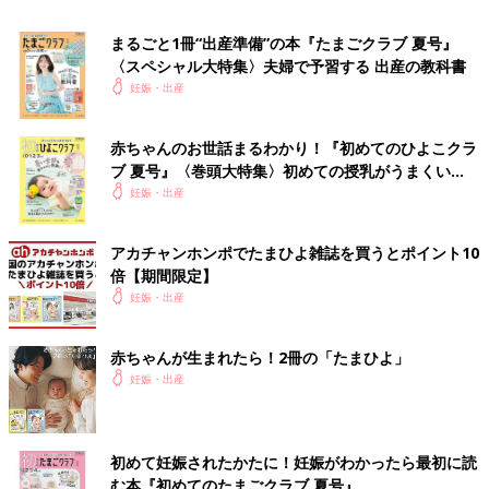
まるごと1冊“出産準備”の本『たまごクラブ 夏号』
〈スペシャル大特集〉夫婦で予習する 出産の教科書
妊娠・出産
赤ちゃんのお世話まるわかり！『初めてのひよこクラ
ブ 夏号』〈巻頭大特集〉初めての授乳がうまくい
く！ おっぱい・ミルクの基本と夏のトラブル 解決テ
妊娠・出産
ク
妊娠日数・生後日数に合わせて専門家のアドバイスを毎日お届
アカチャンホンポでたまひよ雑誌を買うとポイント10
け。同じ出産月のママ同士で情報交換したり、励ましあったりで
倍【期間限定】
きる「ルーム」や、写真だけでは伝わらない”できごと”を簡単に
妊娠・出産
記録できる「成長きろく」も大人気！
赤ちゃんが生まれたら！2冊の「たまひよ」
ダウンロード（無料）
妊娠・出産
妊娠中におススメの本
最新! 妊娠・出産新百科 (ベネッセ・ムック たまひよブック
初めて妊娠されたかたに！妊娠がわかったら最初に読
ス たまひよ新百科シリーズ)
む本『初めてのたまごクラブ 夏号』