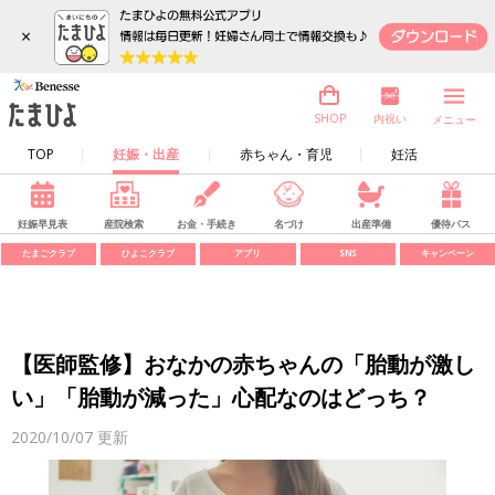
×
内祝い
SHOP
メニュー
TOP
妊娠・出産
赤ちゃん・育児
妊活
妊娠早見表
産院検索
お金・手続き
名づけ
出産準備
優待パス
たまごクラブ
ひよこクラブ
アプリ
SNS
キャンペーン
【医師監修】おなかの赤ちゃんの「胎動が激し
い」「胎動が減った」心配なのはどっち？
2020/10/07
更新