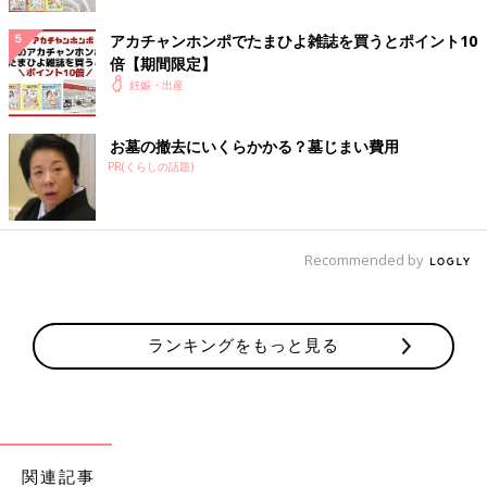
胎動の変化に気づけるのはママだけです。赤ちゃんの異変に気づ
アカチャンホンポでたまひよ雑誌を買うとポイント10
くためにも、普段からおなかの赤ちゃんを意識して、胎動を観察
倍【期間限定】
しておくことが大切です。（文・たまごクラブ編集部）
妊娠・出産
監修／【産婦人科医】笹森幸文 先生
お墓の撤去にいくらかかる？墓じまい費用
胎動の減少は、赤ちゃんからのS.O.Sか
PR(くらしの話題)
も！異変に気づいたらまずやること３つ
「胎動が少ない」「胎動を感じない」ときは、
赤ちゃんにトラブルが起こっている可能性があ
ります。異変に早く気づくためにも、普段から
Recommended by
胎動を意識しましょう。今回は、「胎動」につ
いて知っておきたいことを、産婦人科医の中川
初回公開日 2017/10/14
一平先生に伺いました。
妊娠中におススメのアプリ
ランキングをもっと見る
アプリ「まいにちのたまひよ」
関連記事