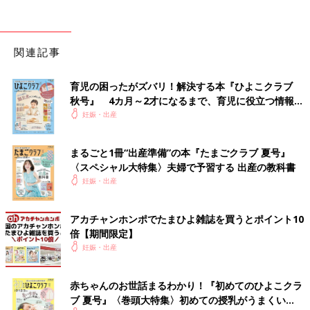
関連記事
育児の困ったがズバリ！解決する本『ひよこクラブ
秋号』 4カ月～2才になるまで、育児に役立つ情報が
いっぱい！
妊娠・出産
まるごと1冊“出産準備”の本『たまごクラブ 夏号』
〈スペシャル大特集〉夫婦で予習する 出産の教科書
妊娠・出産
アカチャンホンポでたまひよ雑誌を買うとポイント10
倍【期間限定】
妊娠・出産
出典：Instagramアカウント「_____taki.m」
_____taki.mさんは、Classical Elf（クラシカルエルフ）の春物3点
赤ちゃんのお世話まるわかり！『初めてのひよこクラ
を購入。特にJaVaのサロペットがお気に入りなんだとか。大きめ
ブ 夏号』〈巻頭大特集〉初めての授乳がうまくい
サイズなので、おなかを締めつけずにゆったり着られるとのこ