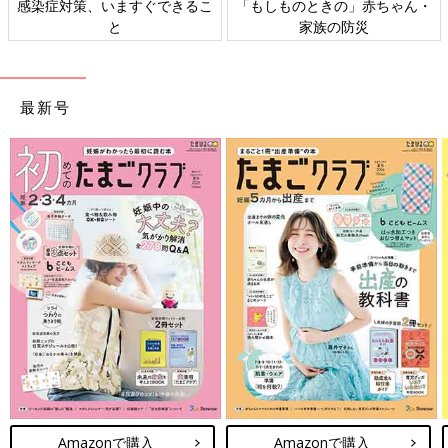
感染症対策、いますぐできるこ
「もしものときの」赤ちゃん・
ティ専用レギンスやデニムだけでなく、ゆった
と
家族の防災
りしたデザインのお洋服をマタニティ用として
着ている先輩ママも多いんだそう。今回は妊婦
さんにおすすめの、万能アイテムをご紹介しま
ママたち愛用のマタニティウェアは、どれもオシャレで素敵でし
す。
たよね。ワンピやサロペットなどは、妊娠中だけでなく、産後も
最新号
使えて万能なところもポイント！気になるアイテムがあれば、各
ブランドサイトをぜひチェックしてみてくださいね。
(文・水川ちさ)
※記事内容でご紹介している投稿、リンク先は、削除される場合
があります。あらかじめご了承ください。
※記事の内容は記載当時の情報であり、現在と異なる場合があり
ます。
前の話
次の話
ママたちおすすめの
一覧
先輩ママたちのマタニ
ベビーバス&おふろ
ティパジャマが可愛す
マット！折りたたみ
ぎる！おすすめ5選
式も便利
Amazonで購入
Amazonで購入