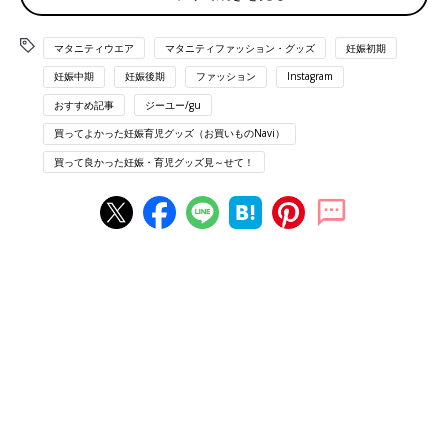
マタニティウエア
マタニティファッション・グッズ
妊娠初期
妊娠中期
妊娠後期
ファッション
Instagram
おすすめ記事
ジーユー/gu
買ってよかった妊娠育児グッズ（お買いものNavi）
買って良かった妊娠・育児グッズ見～せて！
出典：Instagramアカウント「maaar_643」
maaar_643さんは、Classical Elf（クラシカルエルフ）のレイヤ
ードキルティングジャケット、coca（コカ）のスカートを購
入。ジャケットは軽くて厚すぎないので、肌寒い日が続いてもま
だまだ活躍してくれそうとのこと。シューズはGRL（グレイ