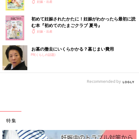
く！ おっぱい・ミルクの基本と夏のトラブル 解決テ
妊娠・出産
と。このアイテムたちなら産後も使えて、着回しにもバッチリで
ク
すね！
初めて妊娠されたかたに！妊娠がわかったら最初に読
楽天市場で見る
む本『初めてのたまごクラブ 夏号』
妊娠・出産
ラクすぎて、頻繁に着用！ANGERIEBE（エンジェ
リーベ）のワンピース
お墓の撤去にいくらかかる？墓じまい費用
PR(くらしの話題)
Recommended by
特集