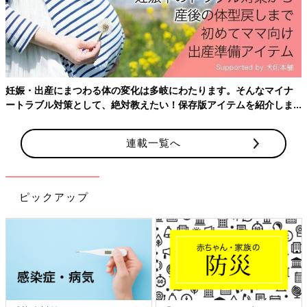
妊娠・出産にまつわる体の変化は多岐にわたります。そんなマイナ
ートラブル対策として、絶対教えたい！保存版アイテムを紹介しま
出典：Instagramアカウント「ann_baby302」
す。
annさんは、ANGERIEBE（エンジェリーベ）のワンピースを購
連載一覧へ
入。こちらは
マタニティパジャマ
としてゲットしたんだとか。今
現在臨月で、こちらのワンピがラクすぎて、頻繁に着用している
ようですよ。ナチュラルな印象で素敵なワンピースですね。
ピックアップ
Amazonで見る
楽天市場で見る
【ユニクロ】コレもマタニティ用！？お
すすめ万能アイテム
ユニクロのマタニティ服が大人気です。マタニ