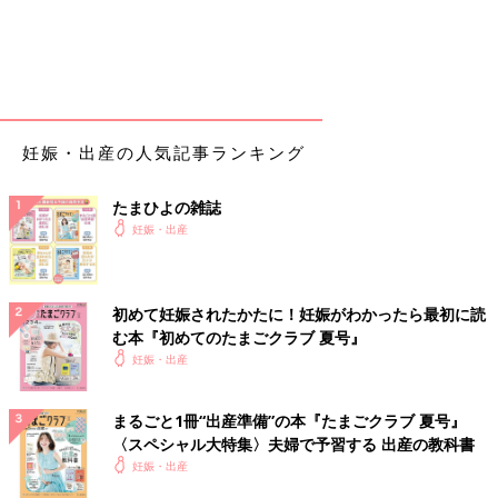
ル）、バッグはNEUNA（ヌナ）でゲット。公園やお出かけなど
にもピッタリなアイテムですね！
楽天市場で見る
襟もお値段もかわいいんです！GUのビッグカラー
妊娠・出産の人気記事ランキング
ラウンジワンピース
たまひよの雑誌
妊娠・出産
初めて妊娠されたかたに！妊娠がわかったら最初に読
む本『初めてのたまごクラブ 夏号』
妊娠・出産
まるごと1冊“出産準備”の本『たまごクラブ 夏号』
〈スペシャル大特集〉夫婦で予習する 出産の教科書
妊娠・出産