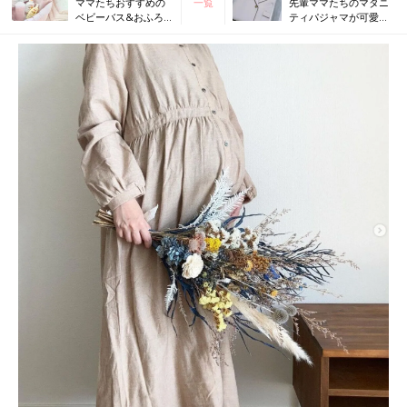
ママたちおすすめの
一覧
先輩ママたちのマタニ
ベビーバス&おふろ
ティパジャマが可愛す
マット！折りたたみ
ぎる！おすすめ5選
式も便利