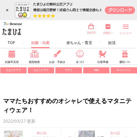
×
内祝い
SHOP
メニュー
TOP
妊娠・出産
赤ちゃん・育児
妊活
妊娠早見表
産院検索
お金・手続き
名づけ
出産準備
優待パス
たまごクラブ
ひよこクラブ
アプリ
SNS
キャンペーン
ママたちおすすめのオシャレで使えるマタニテ
ィウェア！
2022/03/27
更新
前の話
次の話