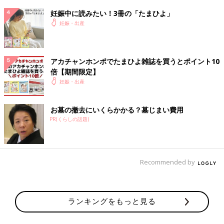
妊娠中に読みたい！3冊の「たまひよ」
妊娠・出産
アカチャンホンポでたまひよ雑誌を買うとポイント10
倍【期間限定】
出典：Instagramアカウント「tora_ie_baby」
妊娠・出産
makoさんは、こちらのビッグカラーラウンジワンピースをGUで
購入。入院用のパジャマとしてゲットしたんだとか。普段着とし
お墓の撤去にいくらかかる？墓じまい費用
てもかわいく着られそうですよね。襟がかわいくて、お値段も手
PR(くらしの話題)
頃で即購入したとのこと。前開きのボタンタイプなので、
授乳
時
にも使えそうですよね。
特にサロペットがお気に入り！Classical Elf（クラ
Recommended by
シカルエルフ）のアイテム
ランキングをもっと見る