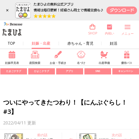
×
内祝い
SHOP
メニュー
TOP
妊娠・出産
赤ちゃん・育児
妊活
妊娠早見表
産院検索
お金・手続き
名づけ
出産準備
優待パス
たまごクラブ
ひよこクラブ
アプリ
SNS
キャンペーン
ついにやってきたつわり！【にんぷぐらし！
#3】
2022/04/11
更新
前の話
次の話