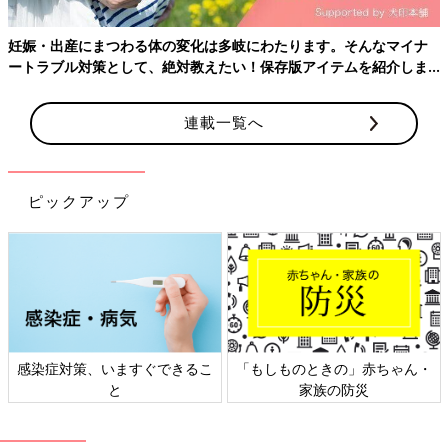
が、働く妊婦ってどんなに職場が温かくても命懸けですよね。
妊娠・出産にまつわる体の変化は多岐にわたります。そんなマイナ
身体の中でいろんな変化が起こっている故の出来事だとしても、
ートラブル対策として、絶対教えたい！保存版アイテムを紹介しま
人によって差がありすぎる。はやくいろいろ解明されて少しでも
す。
楽になればいいのになと思いました。
連載一覧へ
・
【やまくらの「にんぷぐらし！」】の今までのお話はこちら
・
たまひよONLINEの育児マンガ一覧はこちら
ピックアップ
◎
やまくらのInstagram
＞
前の話
次の話
初めての内診で思っ
一覧
妊娠アプリのコメント
たこと【にんぷぐら
が毎日の楽しみ【にん
し！#2】
ぷぐらし！#4】
感染症対策、いますぐできるこ
「もしものときの」赤ちゃん・
と
家族の防災