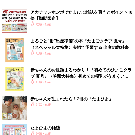
アカチャンホンポでたまひよ雑誌を買うとポイント10
倍【期間限定】
妊娠・出産
まるごと1冊“出産準備”の本『たまごクラブ 夏号』
〈スペシャル大特集〉夫婦で予習する 出産の教科書
妊娠・出産
赤ちゃんのお世話まるわかり！『初めてのひよこクラ
ブ 夏号』〈巻頭大特集〉初めての授乳がうまくい
く！ おっぱい・ミルクの基本と夏のトラブル 解決テ
妊娠・出産
ク
赤ちゃんが生まれたら！2冊の「たまひよ」
妊娠・出産
たまひよの雑誌
妊娠・出産