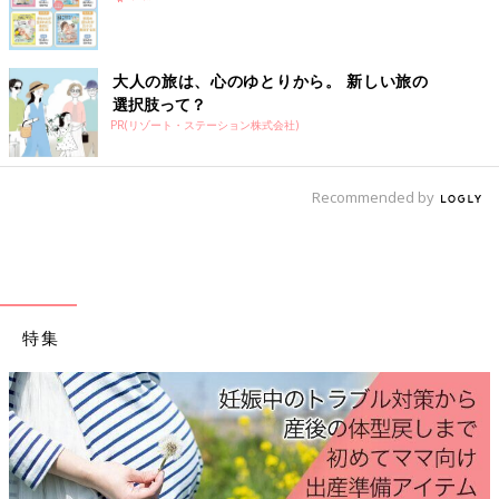
大人の旅は、心のゆとりから。 新しい旅の
選択肢って？
PR(リゾート・ステーション株式会社)
Recommended by
夫がせっせと身体によさそうなおやつを買ったり作ってくれたり
している手前、堂々とは出来ず通勤の車中で追加でおやつを食べ
ることに。
特集
食べ過ぎは食べ過ぎで気持ち悪くなってしまうのですが、欲求が
抑えられず、我慢はストレス！の精神でいろいろ食べちゃってま
した。
一度だけ職場で気持ち悪くて動けなくなった瞬間がありました
が、それ以外は幸いなことに元気に乗り切ることができました。