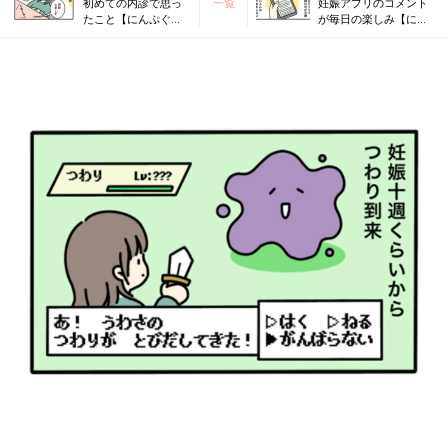
初めての内診で思っ
一覧
妊娠アプリのコメント
たこと【にんぷぐら
が毎日の楽しみ【にん
し！#2】
ぷぐらし！#4】