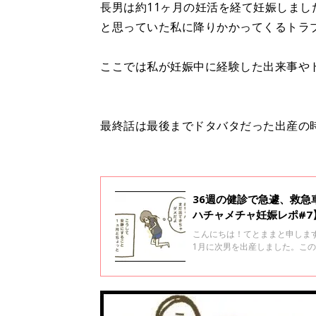
長男は約11ヶ月の妊活を経て妊娠しま
と思っていた私に降りかかってくるトラ
ここでは私が妊娠中に経験した出来事や
最終話は最後までドタバタだった出産の
36週の健診で急遽、救
ハチャメチャ妊娠レポ#7
こんにちは！てとままと申します
1月に次男を出産しました。こ
ヶ月の妊活を経て妊娠しました
りかかってくるトラブルの数々
いと思っています。第7話は切
病院へ運ばれたお話です。