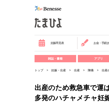
妊娠早見表
お金・手続
雑誌・書籍
アプリ
トップ
妊娠・出産
出産
陣痛
出産
出産のため救急車で運
多発のハチャメチャ妊娠