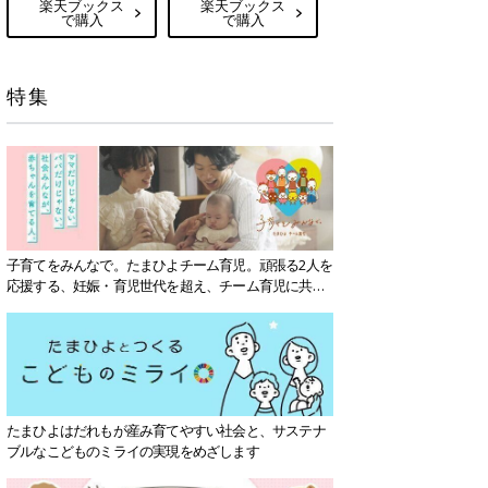
楽天ブックス
楽天ブックス
で購入
で購入
特集
子育てをみんなで。たまひよチーム育児。頑張る2人を
応援する、妊娠・育児世代を超え、チーム育児に共感
する社会を目指していきます。
たまひよはだれもが産み育てやすい社会と、サステナ
ブルなこどものミライの実現をめざします