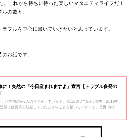
した。これから待ちに待った楽しいマタニティライフだ！
ブルの数々。
トラブルを中心に書いていきたいと思っています。
時のお話です。
急車に！突然の「今日産まれますよ」宣言【トラブル多発の
】
。現在男の子2人のママをしています。私は2017年6月に長男、2019年
の連載では長男を妊娠していたときのことを描いていきます。長男は約11
。これから待ちに待った楽しいマタニティライフだ！と思っていた私に降
。ここでは私が妊娠中に経験した出来事やトラブルを中心に書いていきた
迫早産で自宅安静していたのに、36週目の健診で急遽救急車で近くの総合