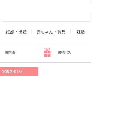
妊娠・出産
赤ちゃん・育児
妊活
離乳食
優待パス
写真スタジオ
】