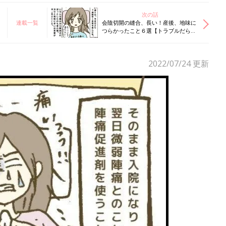
次の話
連載一覧
会陰切開の縫合、長い！産後、地味に
つらかったこと６選【トラブルだらけ
のハチャメチャ産後レポ#1】
2022/07/24
更新