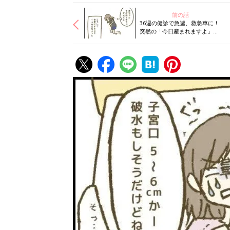
前の話
36週の健診で急遽、救急車に！
突然の「今日産まれますよ」宣
言【トラブル多発のハチャメチ
ャ妊娠レポ#7】