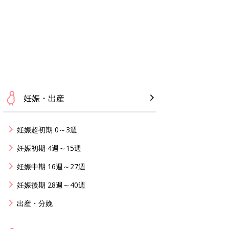
妊娠・出産
妊娠超初期 0～3週
妊娠初期 4週～15週
妊娠中期 16週～27週
妊娠後期 28週～40週
出産・分娩