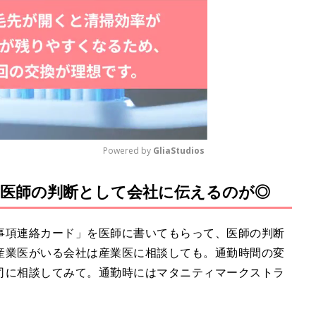
Powered by 
GliaStudios
医師の判断として会社に伝えるのが◎
M
u
t
事項連絡カード」を医師に書いてもらって、医師の判断
e
産業医がいる会社は産業医に相談しても。通勤時間の変
司に相談してみて。通勤時にはマタニティマークストラ