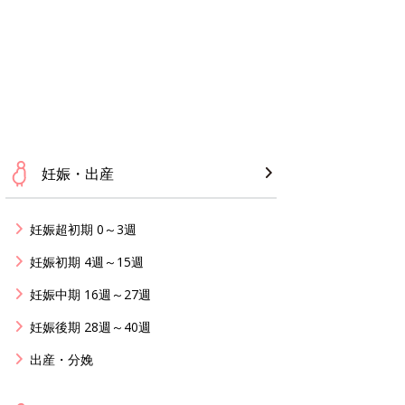
妊娠・出産
妊娠超初期 0～3週
妊娠初期 4週～15週
妊娠中期 16週～27週
妊娠後期 28週～40週
出産・分娩