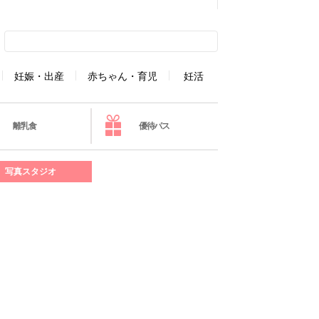
妊娠・出産
赤ちゃん・育児
妊活
離乳食
優待パス
写真スタジオ