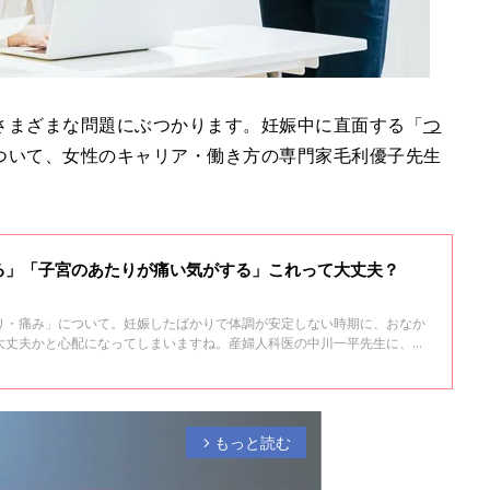
さまざまな問題にぶつかります。妊娠中に直面する「
つ
ついて、女性のキャリア・働き方の専門家毛利優子先生
る」「子宮のあたりが痛い気がする」これって大丈夫？
り・痛み」について。妊娠したばかりで体調が安定しない時期に、おなか
大丈夫かと心配になってしまいますね。産婦人科医の中川一平先生に、解
もっと読む
arrow_forward_ios