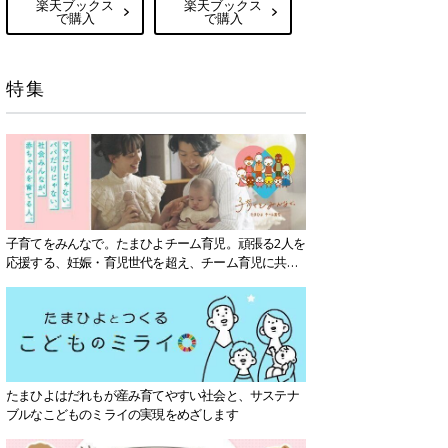
楽天ブックス
楽天ブックス
で購入
で購入
特集
子育てをみんなで。たまひよチーム育児。頑張る2人を
応援する、妊娠・育児世代を超え、チーム育児に共感
する社会を目指していきます。
たまひよはだれもが産み育てやすい社会と、サステナ
ブルなこどものミライの実現をめざします