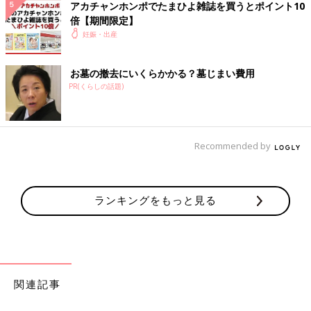
アカチャンホンポでたまひよ雑誌を買うとポイント10
倍【期間限定】
妊娠・出産
お墓の撤去にいくらかかる？墓じまい費用
PR(くらしの話題)
今年の春にたまひよさんの連載を卒業させていただいたのです
が、
早くも戻ってまいりました…（笑）ゾンビみたいですみませ
Recommended by
ん。。
今回の連載は７年ぶりの妊娠について。
年齢面やコロナ禍など、ひなの時とは色々なことが変わってしま
ランキングをもっと見る
って
気持ち的には経験値0状態ですが、どうぞよろしくお願いしま
す！
[ひよこエッグ]
育児漫画をSNSで公開中。
関連記事
丁寧な暮らしに憧れているが、部屋はめちゃくちゃ。