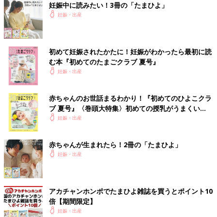
インスタグラム：hiyokoegg11
妊娠中に読みたい！3冊の「たまひよ」
妊娠・出産
前の話
次の話
ひよこエッグの【な
一覧
つわりに向けた準備
めてました日記】シ
【妊娠なめてました日
初めて妊娠されたかたに！妊娠がわかったら最初に読
リーズ 人気エピソ
記シーズン2 #2】
む本『初めてのたまごクラブ 夏号』
ードをもう一度！
【ひよこエッグさん
妊娠・出産
卒業企画】
赤ちゃんのお世話まるわかり！『初めてのひよこクラ
ブ 夏号』〈巻頭大特集〉初めての授乳がうまくい
く！ おっぱい・ミルクの基本と夏のトラブル 解決テ
妊娠・出産
ク
赤ちゃんが生まれたら！2冊の「たまひよ」
妊娠・出産
アカチャンホンポでたまひよ雑誌を買うとポイント10
倍【期間限定】
妊娠・出産