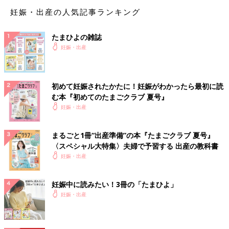
妊娠・出産の人気記事ランキング
たまひよの雑誌
妊娠・出産
初めて妊娠されたかたに！妊娠がわかったら最初に読
む本『初めてのたまごクラブ 夏号』
妊娠・出産
まるごと1冊“出産準備”の本『たまごクラブ 夏号』
〈スペシャル大特集〉夫婦で予習する 出産の教科書
妊娠・出産
妊娠中に読みたい！3冊の「たまひよ」
妊娠・出産