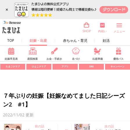
×
内祝い
SHOP
メニュー
TOP
妊娠・出産
赤ちゃん・育児
妊活
妊娠早見表
産院検索
お金・手続き
名づけ
出産準備
優待パス
たまごクラブ
ひよこクラブ
アプリ
SNS
キャンペーン
７年ぶりの妊娠【妊娠なめてました日記シーズ
ン2 #1】
2022/11/02
更新
前の話
次の話