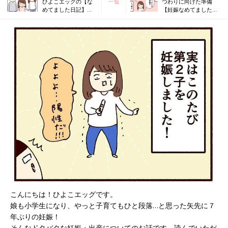
ひよこエッグの【な
一覧
つわりに向けた準備
めてました日記】シ
【妊娠なめてました日
リーズ 人気エピソ
記シーズン2 #2】
ードをもう一度！
【ひよこエッグさん
卒業企画】
こんにちは！ひよこエッグです。
娘も小学生になり、やっと子育てもひと段落…と思った矢先に７
年ぶりの妊娠！
そんなドタバタな妊娠・出産についてのお話です。読んでいただ