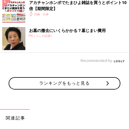
アカチャンホンポでたまひよ雑誌を買うとポイント10
倍【期間限定】
妊娠・出産
お墓の撤去にいくらかかる？墓じまい費用
PR(くらしの話題)
※牛丼は夫が美味しくいただきました。
思い返すと、牛丼じゃなくて牛丼に添えてある紅生姜が食べたか
Recommended by
ったんだと思います。（心底どうでもいい振り返りでごめんなさ
い。）
つわり
中の出前は本当に心との戦いというか…
注文完了ボタンを押してから配達員さんが来てくれるまでの時
ランキングをもっと見る
間、食べたい気持ちを維持するのが本当に難しかったです。
[ひよこエッグ]
育児漫画をSNSで公開中。
丁寧な暮らしに憧れているが、部屋はめちゃくちゃ。
関連記事
インスタグラム：hiyokoegg11