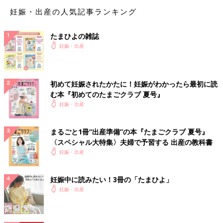
妊娠・出産の人気記事ランキング
たまひよの雑誌
妊娠・出産
初めて妊娠されたかたに！妊娠がわかったら最初に読
む本『初めてのたまごクラブ 夏号』
妊娠・出産
まるごと1冊“出産準備”の本『たまごクラブ 夏号』
〈スペシャル大特集〉夫婦で予習する 出産の教科書
妊娠・出産
妊娠中に読みたい！3冊の「たまひよ」
妊娠・出産