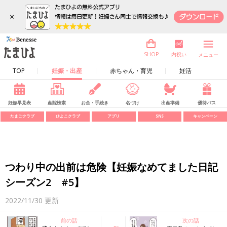
×
内祝い
SHOP
メニュー
TOP
妊娠・出産
赤ちゃん・育児
妊活
妊娠早見表
産院検索
お金・手続き
名づけ
出産準備
優待パス
たまごクラブ
ひよこクラブ
アプリ
SNS
キャンペーン
つわり中の出前は危険【妊娠なめてました日記
シーズン2 #5】
2022/11/30
更新
前の話
次の話