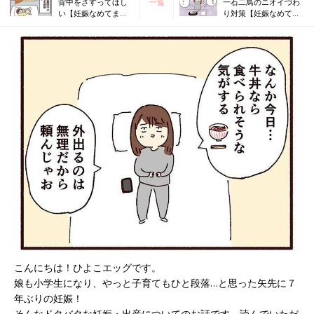
背中をさすってほし
一覧
一石二鳥のニオイづわ
い【妊娠なめてまし
り対策【妊娠なめてま
た日記シーズン2
した日記シーズン2
#4】
#6】
こんにちは！ひよこエッグです。
娘も小学生になり、やっと子育てもひと段落…と思った矢先に７
年ぶりの妊娠！
そんなドタバタな妊娠・出産についてのお話です。読んでいただ