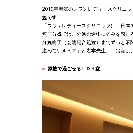
2019年開院のスワンレディースクリニック
娩
です。
「スワンレディースクリニックは、日本
無痛分娩では、分娩の途中に痛みを感じ
分娩終了（会陰縫合処置）までずっと麻
進めていきます」と岩本先生。 出産は
家族で過ごせるＬＤＲ室