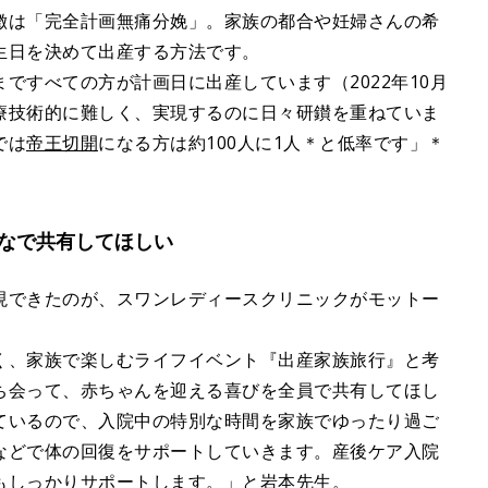
徴は「完全計画無痛分娩」。家族の都合や妊婦さんの希
生日を決めて出産する方法です。
ですべての方が計画日に出産しています（2022年10月
療技術的に難しく、実現するのに日々研鑚を重ねていま
では
帝王切開
になる方は約100人に1人＊と低率です」＊
なで共有してほしい
現できたのが、スワンレディースクリニックがモットー
く、家族で楽しむライフイベント『出産家族旅行』と考
ち会って、赤ちゃんを迎える喜びを全員で共有してほし
ているので、入院中の特別な時間を家族でゆったり過ご
などで体の回復をサポートしていきます。産後ケア入院
もしっかりサポートします。」と岩本先生。