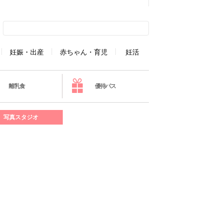
妊娠・出産
赤ちゃん・育児
妊活
離乳食
優待パス
写真スタジオ