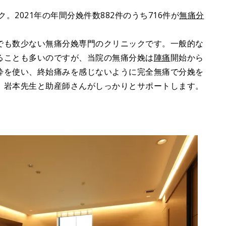
。2021年の年間分娩件数882件のうち716件が
無痛分
でも数少ない無痛分娩専門のクリニックです。一般的な
ることも多いのですが、当院の無痛分娩は
陣痛
開始から
酔を使い、終始痛みを感じないように完全無痛で分娩を
、岩本先生と助産師さんがしっかりとサポートします。