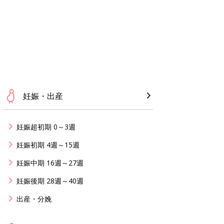
妊娠・出産
妊娠超初期 0～3週
妊娠初期 4週～15週
妊娠中期 16週～27週
妊娠後期 28週～40週
出産・分娩