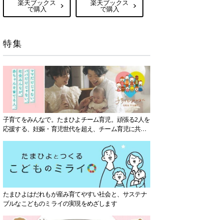
楽天ブックス
楽天ブックス
で購入
で購入
特集
子育てをみんなで。たまひよチーム育児。頑張る2人を
応援する、妊娠・育児世代を超え、チーム育児に共感
する社会を目指していきます。
たまひよはだれもが産み育てやすい社会と、サステナ
ブルなこどものミライの実現をめざします