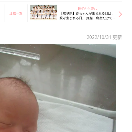
最初から読む
連載一覧
【岐阜県】赤ちゃんが生まれる日は、
親が生まれる日。 妊娠・出産だけでな
く、その先の子育てまで応援したい！
ある産院の試み
2022/10/31
更新