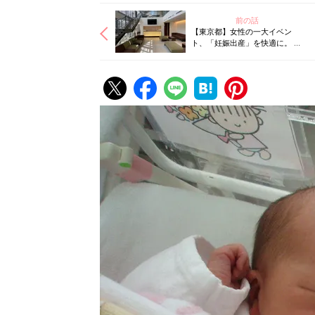
前の話
【東京都】女性の一大イベン
ト、「妊娠出産」を快適に。 地
域で母と子を見守りつづける産
院