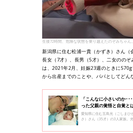
生後72時間、危険な状態を乗り越えたのぞみちゃん
新潟県に住む松浦一貴（かずき）さん（会
長女（7才）、長男（5才）、二女ののぞ
は、2021年2月、妊娠23週のときに5
から出産までのことや、パパとしてどん
「こんなに小さいのか･･
った父親の覚悟と自覚と
愛知県に住む五島光（ごしまひ
さ）さん（35才）の3人家族。光
生体重児で生まれました。現在
んのパパとしての思いを聞きま