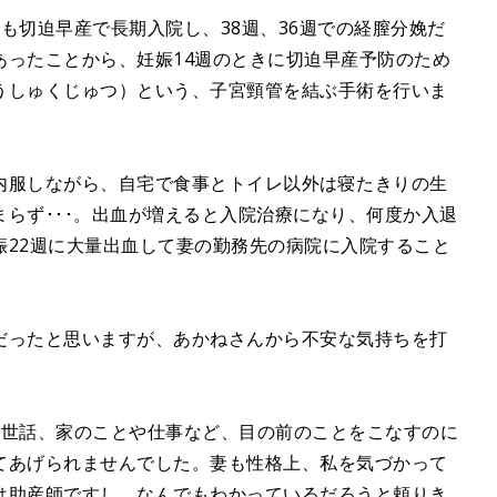
も切迫早産で長期入院し、38週、36週での経膣分娩だ
あったことから、妊娠14週のときに切迫早産予防のため
うしゅくじゅつ）という、子宮頸管を結ぶ手術を行いま
内服しながら、自宅で食事とトイレ以外は寝たきりの生
らず･･･。出血が増えると入院治療になり、何度か入退
娠22週に大量出血して妻の勤務先の病院に入院すること
だったと思いますが、あかねさんから不安な気持ちを打
お世話、家のことや仕事など、目の前のことをこなすのに
てあげられませんでした。妻も性格上、私を気づかって
は助産師ですし、なんでもわかっているだろうと頼りき