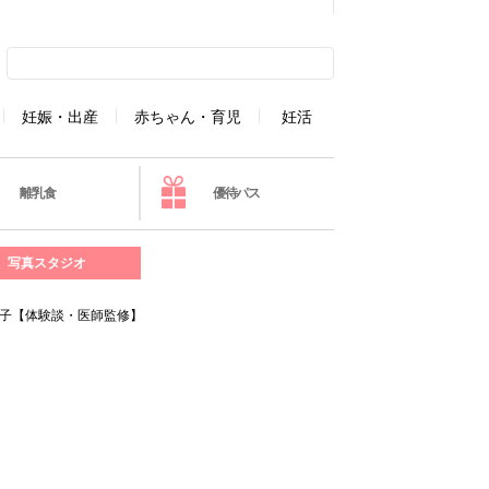
妊娠・出産
赤ちゃん・育児
妊活
離乳食
優待パス
写真スタジオ
が子【体験談・医師監修】