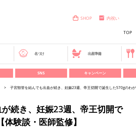
SHOP
内祝い
TOP
き
名づけ
出産準備
SNS
キャンペーン
子宮頸管を結んでも出血が続き、妊娠23週、帝王切開で誕生した570gのわ
が続き、妊娠23週、帝王切開で
子【体験談・医師監修】