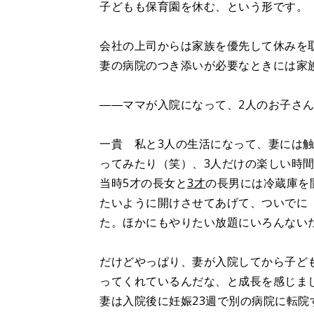
子どもも保育園を休む、という形です。
会社の上司からは家族を優先して休みを
妻の病院のつき添いが必要なときには家
――ママが入院になって、2人のお子さ
一貴 私と3人の生活になって、妻には
ってみたり（笑）、3人だけの楽しい時
当時5才の長女と
3才
の長男には冷蔵庫を
たいように開けさせてあげて、ついでに
た。ほかにもやりたい放題にいろんないた
だけどやっぱり、妻が入院してから子ど
ってくれているんだな、と成長を感じま
妻は入院後に妊娠23週で別の病院に転