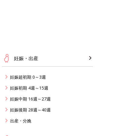
妊娠・出産
妊娠超初期 0～3週
妊娠初期 4週～15週
妊娠中期 16週～27週
妊娠後期 28週～40週
出産・分娩