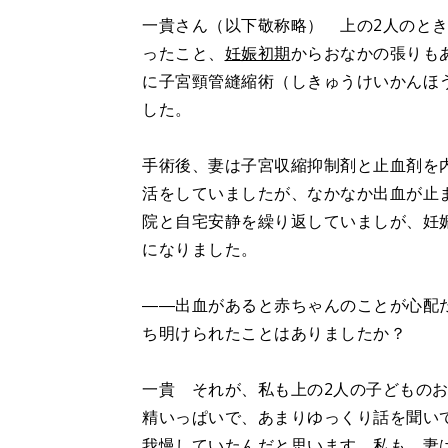
一貴さん（以下敬称略） 上の2人のとき
ったこと、
妊娠初期
からおなかの張りも
に子宮頸管縫縮術（しきゅうけいかんほ
した。
手術後、妻は子宮収縮抑制剤と止血剤を
活をしていましたが、なかなか出血が止ま
院と自宅安静を繰り返していましが、妊
になりました。
――出血があると赤ちゃんのことが心配
ち明けられたことはありましたか？
一貴 それが、私も上の2人の子どもの
精いっぱいで、あまりゆっくり話を聞い
我慢していたんだと思います。私も、妻