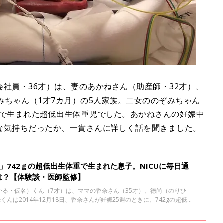
。
社員・36才）は、妻のあかねさん（助産師・32才）、
みちゃん（
1才
7カ月）の5人家族。二女ののぞみちゃん
70gで生まれた超低出生体重児でした。あかねさんの妊娠中
な気持ちだったか、一貴さんに詳しく話を聞きました。
･」742ｇの超低出生体重で生まれた息子。NICUに毎日通
は？【体験談・医師監修】
かる・仮名）くん（7才）は、ママの香奈さん（35才）、徳尚（のりひ
くんは2014年12月18日、香奈さんが妊娠25週のときに、742gの超低出
単身赴任で東京で暮らしているパパの徳尚さんに、小さく生まれた赤ちゃ
した。