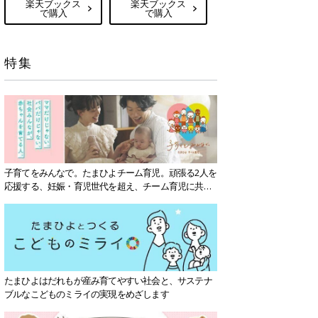
楽天ブックス
楽天ブックス
で購入
で購入
特集
子育てをみんなで。たまひよチーム育児。頑張る2人を
応援する、妊娠・育児世代を超え、チーム育児に共感
する社会を目指していきます。
たまひよはだれもが産み育てやすい社会と、サステナ
ブルなこどものミライの実現をめざします