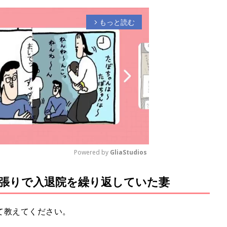
もっと読む
arrow_forward_ios
Powered by 
GliaStudios
張りで入退院を繰り返していた妻
M
u
t
て教えてください。
e