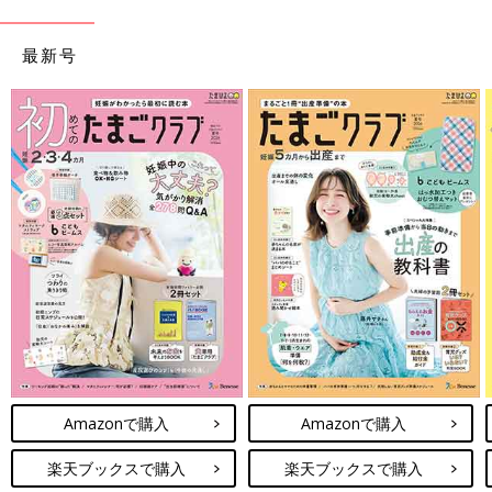
最新号
さわだ ちあきさん(@mogmog_chiakimeshi)がシェアした投稿
-
2
性別が男の子とわかったときに、「おしっこキャップがいるね」
とアドバイスされたさわだ ちあきさん
(@mogmog_chiakimeshi)。つわりが治まった６カ月を過ぎたこ
ろにつくったそう。生地は東急ハンズで購入（1,000円未満）。
型紙は半円形を1枚使用。慣れると1つ30分ほどで完成するそ
う。赤ちゃんの肌に直接触れるものだからこそ、ママがハンドメ
Amazonで購入
Amazonで購入
イドしてあげたいですね♪
楽天ブックスで購入
楽天ブックスで購入