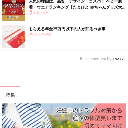
人気の理由は、品質・デザイン・コスパ！ ベビー肌
着・ウエアランキング【たまひよ 赤ちゃんグッズ大
賞2026】
妊娠・出産
もらえる年金25万円以下の人が知るべき事
PR(くらしの話題)
Recommended by
momoさん(@baby_08go)がシェアした投稿
-
2017 10月 29 4:55午後 PDT
特集
momoさん(@baby_08go)は、妊娠５カ月ごろにピローとにぎに
ぎをハンドメイド。時間をみつけて、３つ合わせて２〜３週間程
で完成させたそう。
つわり
が辛い時でも、「赤ちゃんのために」
と思ってがんばれたのだとか。