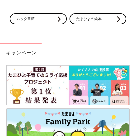
アレンジ自在のモビール
ムック書籍
たまひよの絵本
キャンペーン
rii_sogramさん(@rii_sogram)がシェアした投稿
-
2017 7月 4 9:02午後 PDT
妊娠６カ月くらいからモビールをつくり始めたrii_sogramさん
(@rii_sogram)。パステルカラーの毛糸を探して、近所の手芸店