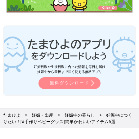
などを何軒か周って好みの色を購入。費用は2,000円以内に抑
え、２週間ほどで完成したそう。ねんね期の赤ちゃんが喜ぶモビ
ールは、カラフルでかわいいものをつくってあげたいですね！
ベビーグッズは、ママ・パパから赤ちゃんへ贈る初めてのプレゼ
ント。裁縫は中学・高校以来で自信がないというかたも、これを
機にハンドメイドにチャレンジしてみてはいかがでしょうか。
（文・岡本梓）
■関連記事
妊娠日数や生後日数に合った情報を毎日お届け
・
里帰り出産のメリットは？ 準備とパパが行う手続き
妊娠中から産後まで長く使える無料アプリ
・
【出産準備】初めてベビーに贈りたい「メイドインジャパン」
無料ダウンロード
の肌着＆ケット
・
初心者さんもベビーグッズが簡単につくれる♪『nunocoto』の
キット
たまひよ
妊娠・出産
妊娠中の暮らし
妊娠中につく
りたい！[#手作りベビーグッズ]簡単かわいいアイテム6選