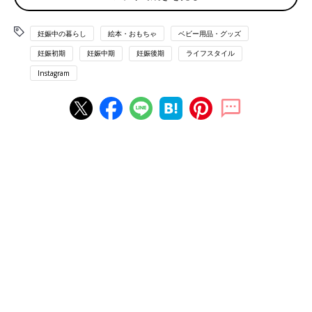
Tomoko Uchidaさん(@tomo_6231)がシェアした投稿
-
2017 12月 1 8:18午後 PST
妊娠中の暮らし
絵本・おもちゃ
ベビー用品・グッズ
妊娠初期
妊娠中期
妊娠後期
ライフスタイル
裁縫初心者だったTomoko Uchidaさん(@tomo_6231)がスタイ
をつくり始めたのは、
産休
に入った37週ごろ。暇つぶしもかね
Instagram
て、１カ月ほどかけてスタイと飛行機のおもちゃをゆっくりつく
り上げたそう。当初はnunocotoというベビーグッズの通販でキ
ットを取り寄せ、型通り練習してつくるうちに、今ではキットが
なくてもつくれるように。かかった費用は合計3,000円ほど。ス
タイなら、ミシンがなくても手縫いでOKなので、裁縫に自信が
ないママにおすすめです♪
ふわふわ６重ガーゼのスリーパー