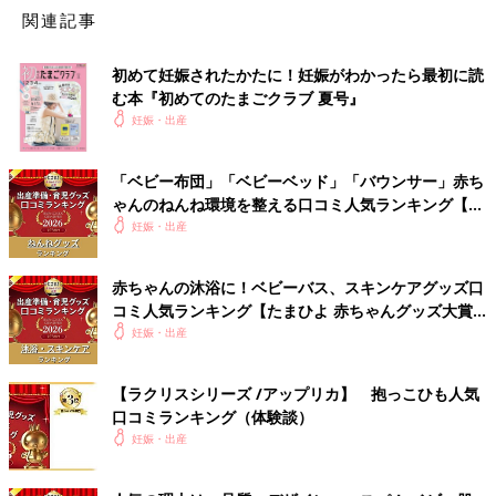
関連記事
初めて妊娠されたかたに！妊娠がわかったら最初に読
む本『初めてのたまごクラブ 夏号』
妊娠・出産
「ベビー布団」「ベビーベッド」「バウンサー」赤ち
HARUさん(@dunia_haru)がシェアした投稿
-
2017 11月 3 7:54午前 PDT
ゃんのねんね環境を整える口コミ人気ランキング【た
まひよ 赤ちゃんグッズ大賞2026】
妊娠・出産
エコー検査のとき、ほぼ毎回目の近くに手を添えていた赤ちゃ
ん。生まれてからも、お腹の中での行動そのまますると聞いて心
赤ちゃんの沐浴に！ベビーバス、スキンケアグッズ口
配したHARU(@dunia_haru)さんは、顔を引っかかないようにミ
コミ人気ランキング【たまひよ 赤ちゃんグッズ大賞
トンを手づくり。妊娠10カ月のときに、約４時間でつくりあげた
2026】
妊娠・出産
そう。白い毛糸は『Craft Heart Tokai』で購入（約300円）し、
リボン部分はほかの作品の余りを使用。ママの優しさが詰まった
ミトン、きっと柔らかく赤ちゃんの手を包み込んでくれますね♪
【ラクリスシリーズ /アップリカ】 抱っこひも人気
口コミランキング（体験談）
妊娠・出産
定番の枕は王冠型！