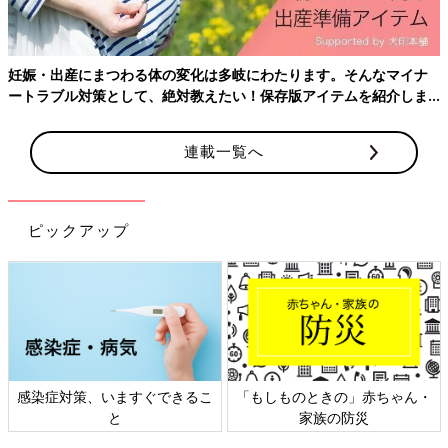
クラウンピローは、約45×100cmのはぎれ（綿100%）を手芸店
にて購入（約400円）。クラウンの上のポンポンは
100円ショッ
妊娠・出産にまつわる体の変化は多岐にわたります。そんなマイナ
プ
、綿わたは200円程度。赤ちゃんの小さな頭でも安定しやすく
ートラブル対策として、絶対教えたい！保存版アイテムを紹介しま
してくれる丸いくぼみがポイントです。なにより王冠デザイン
す。
が、寝姿をより一層かわいくしてくれますね♪
連載一覧へ
男の子ママの必需品！おしっこカバー
ピックアップ
感染症対策、いますぐできるこ
「もしものときの」赤ちゃん・
と
家族の防災