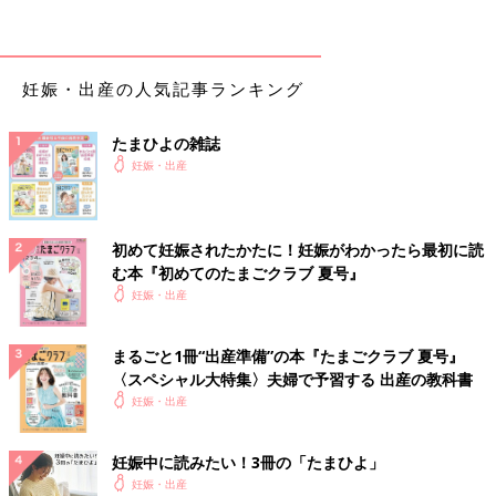
妊娠・出産の人気記事ランキング
たまひよの雑誌
妊娠・出産
初めて妊娠されたかたに！妊娠がわかったら最初に読
む本『初めてのたまごクラブ 夏号』
妊娠・出産
まるごと1冊“出産準備”の本『たまごクラブ 夏号』
〈スペシャル大特集〉夫婦で予習する 出産の教科書
ai itoさん(@aiai_s_0317)がシェアした投稿
-
2017 11月 5 7:05午後 PST
妊娠・出産
現在
出産準備
中のai itoさん（@aiai_s_0317）が妊娠３カ月ごろ
からつくり始めた６重ガーゼのスリーパー。ほかのベビーグッズ
妊娠中に読みたい！3冊の「たまひよ」
も同時進行でつくっているため、出産直前まで続けているそう。
妊娠・出産