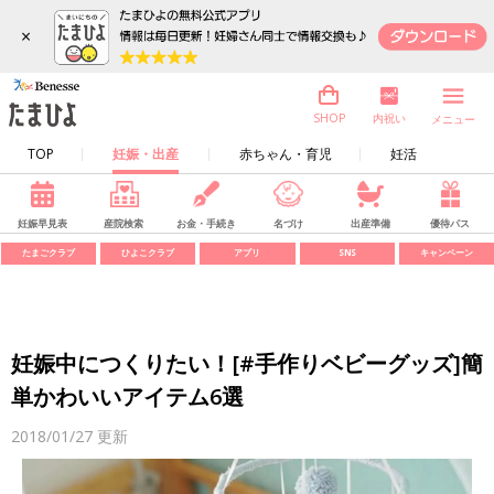
×
内祝い
SHOP
メニュー
TOP
妊娠・出産
赤ちゃん・育児
妊活
妊娠早見表
産院検索
お金・手続き
名づけ
出産準備
優待パス
たまごクラブ
ひよこクラブ
アプリ
SNS
キャンペーン
妊娠中につくりたい！[#手作りベビーグッズ]簡
単かわいいアイテム6選
2018/01/27
更新