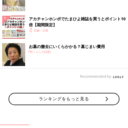
生地は『fuwara』で購入（約1,500円）し、型紙はミシンの『ブ
ラザー』がWEBで公開している型紙を使用。赤ちゃんはよく布
団を蹴ってしまうので、スリーパーは必須。ガーゼなら季節問わ
アカチャンホンポでたまひよ雑誌を買うとポイント10
ず使えますね！
倍【期間限定】
妊娠・出産
手編みのやわらかいミトン
お墓の撤去にいくらかかる？墓じまい費用
PR(くらしの話題)
Recommended by
ランキングをもっと見る