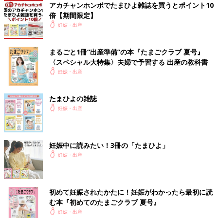
アカチャンホンポでたまひよ雑誌を買うとポイント10
倍【期間限定】
妊娠・出産
まるごと1冊“出産準備”の本『たまごクラブ 夏号』
〈スペシャル大特集〉夫婦で予習する 出産の教科書
妊娠・出産
たまひよの雑誌
妊娠・出産
妊娠中に読みたい！3冊の「たまひよ」
妊娠・出産
初めて妊娠されたかたに！妊娠がわかったら最初に読
む本『初めてのたまごクラブ 夏号』
妊娠・出産