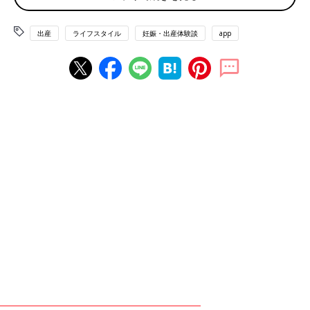
（泣）」
出産
ライフスタイル
妊娠・出産体験談
app
初めての出産は、予想以上の痛みで何が何だかわからないまま終
わってしまうものですが、二人目、三人目ともなるとママにも余
裕が出てきます。
「分娩台で『自分のおまたから出てくる姿を見てみたい』とふと
思い、手鏡を助産師さんに持ってもらい『ここですか？』『い
や、もうちょっと下』と角度調整。最後は、自分で鏡を持って見
てみたんですが、おなかが邪魔してよく見えない。もっと大きな
鏡にすればよかったわ」
「分娩室へ移動するとき、昼食のカレーの匂い。陣痛で食事もで
きずすでにお腹ぺこぺこ。思わず『私の分のカレー取っておいて
～！』と叫びながら分娩室へ。無事出産を終え、抱っこもろくに
しないまま助産師さんが『はい、さっきのカレー』と、渡してく
れました。もちろん、そのまま分娩台の上で頂きました」
あれこれ珍エピソードはあるものの、無事に産まれてきてくれた
ようで何よりです。子どもが大きくなったときに、ぜひ笑い話と