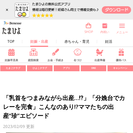
×
内祝い
SHOP
メニュー
TOP
妊娠・出産
赤ちゃん・育児
妊活
妊娠早見表
産院検索
お金・手続き
名づけ
出産準備
優待パス
たまごクラブ
ひよこクラブ
アプリ
SNS
キャンペーン
「乳首をつまみながら出産…⁉」「分娩台でカ
レーを完食」こんなのあり!?ママたちの出
産“珍”エピソード
2023/02/09
更新