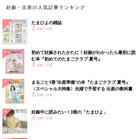
して聞かせてあげてください。
妊娠・出産の人気記事ランキング
（文・井上裕紀子）
■文中のコメントはすべて、『ウィメンズパーク』（２０２２年
たまひよの雑誌
２月終了）の投稿からの抜粋です。
妊娠・出産
※この記事は「たまひよONLINE」で過去に公開されたもので
す。
初めて妊娠されたかたに！妊娠がわかったら最初に読
む本『初めてのたまごクラブ 夏号』
妊娠・出産
まるごと1冊“出産準備”の本『たまごクラブ 夏号』
〈スペシャル大特集〉夫婦で予習する 出産の教科書
妊娠・出産
妊娠中に読みたい！3冊の「たまひよ」
妊娠・出産