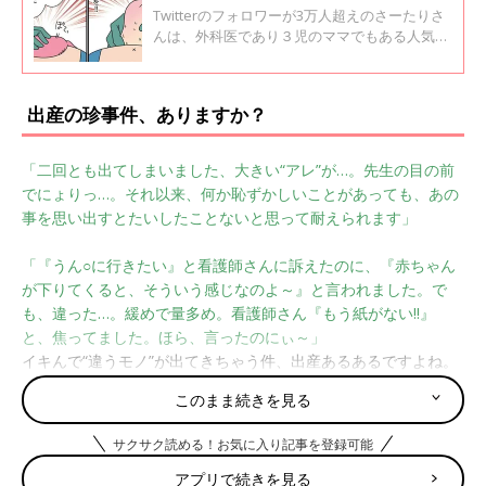
にインタビュー
Twitterのフォロワーが3万人超えのさーたりさ
んは、外科医であり３児のママでもある人気ブ
ロガー。外科医の仕事や、夫のるるさん、長女
のむ〜ちゃん（9才）、次女な〜ちゃん（6
才）、長男しょ〜くん（3才）との日常を漫画
出産の珍事件、ありますか？
にしています。育児に仕事に翻弄されながら
も、明るく面白く描かれたさーたりさんの漫画
は、「前向きになれる」「働くママにみて欲し
「二回とも出てしまいました、大きい“アレ”が…。先生の目の前
い」と育児中のママの間でファンを増やしてい
でにょりっ…。それ以来、何か恥ずかしいことがあっても、あの
ます。 インタビューの前編では、さーたりさん
事を思い出すとたいしたことないと思って耐えられます」
が妊活をするようになったきっかけや、1人目
出産当時のエピソードを紹介。こちらの後編で
は、医者のさーたりさんならではの保活エピソ
「『うん○に行きたい』と看護師さんに訴えたのに、『赤ちゃん
ードや、衝撃の2人目出産のエピソードをお聞
が下りてくると、そういう感じなのよ～』と言われました。で
きしました。
も、違った…。緩めで量多め。看護師さん『もう紙がない!!』
と、焦ってました。ほら、言ったのにぃ～」
イキんで“違うモノ”が出てきちゃう件、出産あるあるですよね。
このまま続きを見る
「陣痛を強めるために乳首を刺激することがあるようで、助産師
さんが手一杯だったので、自分で乳首を摘むように指示されまし
サクサク読める！お気に入り記事を登録可能
た。『イキんでー！ 乳首摘んでー！』。立会いは夫と実母。自
アプリで続きを見る
分で乳首をつまみながらの出産は、かなりシュールな光景でした