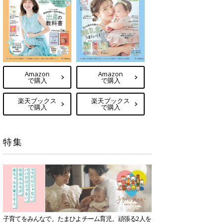
Amazon
Amazon
で購入
で購入
楽天ブックス
楽天ブックス
で購入
で購入
特集
子育てをみんなで。たまひよチーム育児。頑張る2人を