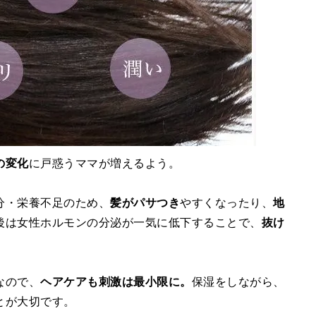
の変化
に戸惑うママが増えるよう。
分・栄養不足のため、
髪がパサつき
やすくなったり、
地
後は女性ホルモンの分泌が一気に低下することで、
抜け
なので、
ヘアケアも刺激は最小限に。
保湿をしながら、
とが大切です。