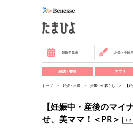
妊娠早見表
お金・手続
雑誌・書籍
アプリ
トップ
妊娠・出産
妊娠中の暮らし
【妊
【妊娠中・産後のマイ
せ、美ママ！＜PR＞