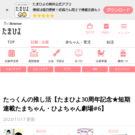
×
内祝い
SHOP
メニュー
TOP
妊娠・出産
赤ちゃん・育児
妊活
妊娠早見表
産院検索
お金・手続き
名づけ
出産準備
優待パス
たまごクラブ
ひよこクラブ
アプリ
SNS
キャンペーン
たっくんの推し活【たまひよ30周年記念★短期
連載たまちゃん・ひよちゃん劇場#6】
2023/11/17
更新
前の話
次の話