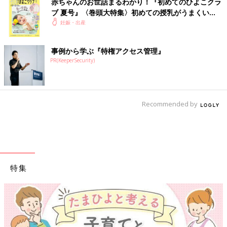
赤ちゃんのお世話まるわかり！『初めてのひよこクラ
ブ 夏号』〈巻頭大特集〉初めての授乳がうまくい
く！ おっぱい・ミルクの基本と夏のトラブル 解決テ
妊娠・出産
ク
事例から学ぶ『特権アクセス管理』
PR(KeeperSecurity)
前の話
次の話
かーくんのドタバタ
一覧
ひよちゃんはVIP待遇
Recommended by
が止まらない！？
【たまひよ30周年記念
【たまひよ30周年記
★短期連載たまちゃ
念★短期連載たまち
ん・ひよちゃん劇場
ゃん・ひよちゃん劇
#7】
場#5】
特集
【ワクチン接種できるものも】妊婦の感染