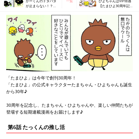
かーくんのドタバタ
一覧
ひよちゃんはVIP待遇
が止まらない！？
【たまひよ30周年記念
【たまひよ30周年記
★短期連載たまちゃ
念★短期連載たまち
ん・ひよちゃん劇場
ゃん・ひよちゃん劇
#7】
場#5】
「たまひよ」は今年で創刊30周年！
「たまひよ」の公式キャラクターたまちゃん・ひよちゃんも誕生
から30年♪
30周年を記念し、たまちゃん・ひよちゃんや、楽しい仲間たちが
登場する短期連載漫画をお届けします♪
第6話 たっくんの推し活