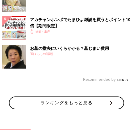
アカチャンホンポでたまひよ雑誌を買うとポイント10
倍【期間限定】
妊娠・出産
お墓の撤去にいくらかかる？墓じまい費用
たまひよのLINEスタンプ好評発売中！
PR(くらしの話題)
第2弾は、妊娠中・育児中に使えるスタンプ♪
Recommended by
ランキングをもっと見る