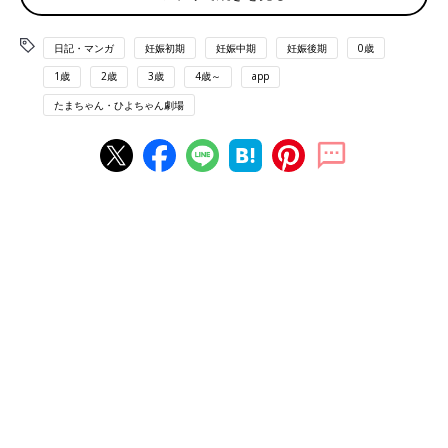
日記・マンガ
妊娠初期
妊娠中期
妊娠後期
0歳
1歳
2歳
3歳
4歳～
app
たまちゃん・ひよちゃん劇場
赤ちゃんの気質診断withたまひよの仲間たち
たっくんは「がんばりやタイプ」
赤ちゃんの5つの”気質タイプ”、うちの子はどのタイプ？
さっそく診断してみましょう。