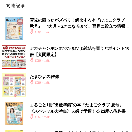
関連記事
たまひよのMYキャラメーカー
育児の困ったがズバリ！解決する本『ひよこクラブ
顔の形や髪型など、パーツを組み合わせてオリジナルのたまひよ
秋号』 4カ月～2才になるまで、育児に役立つ情報が
風キャラクターを作っちゃおう！
いっぱい！
妊娠・出産
アカチャンホンポでたまひよ雑誌を買うとポイント10
倍【期間限定】
妊娠・出産
たまひよの雑誌
妊娠・出産
まるごと1冊“出産準備”の本『たまごクラブ 夏号』
〈スペシャル大特集〉夫婦で予習する 出産の教科書
たまちゃん・ひよちゃんや楽しい仲間たちついて、もっと詳しく
妊娠・出産
知りたい方は♪