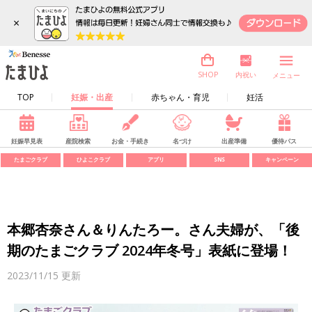
×
内祝い
SHOP
メニュー
TOP
妊娠・出産
赤ちゃん・育児
妊活
妊娠早見表
産院検索
お金・手続き
名づけ
出産準備
優待パス
たまごクラブ
ひよこクラブ
アプリ
SNS
キャンペーン
本郷杏奈さん＆りんたろー。さん夫婦が、「後
期のたまごクラブ 2024年冬号」表紙に登場！
2023/11/15
更新