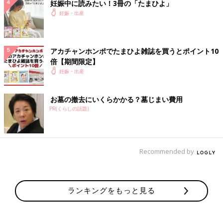
妊娠中に読みたい！3冊の「たまひよ」
妊娠・出産
アカチャンホンポでたまひよ雑誌を買うとポイント10
倍【期間限定】
妊娠・出産
お墓の撤去にいくらかかる？墓じまい費用
PR(くらしの話題)
Recommended by
ランキングをもっと見る