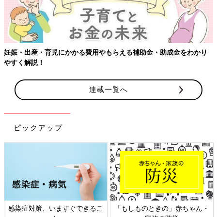
金をわかり
【ワクチン接種できるものも】妊婦の感染症対策、知っ
連載一覧へ
ピックアップ
の」赤ちゃん・
日本外来小児科学会リーフレッ
六星占術 細木か