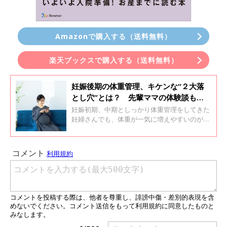
Amazonで購入する（送料無料）
楽天ブックスで購入する（送料無料）
妊娠後期の体重管理、キケンな“２大落
とし穴”とは？ 先輩ママの体験談も
【産婦人科医】
妊娠初期、中期としっかり体重管理をしてきた
妊婦さんでも、体重が一気に増えやすいのが妊
娠後期。何に気をつければいいの？ 先輩ママ
の体験談や、産婦人科医の笹森幸文先生に聞き
ました。