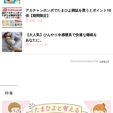
アカチャンホンポでたまひよ雑誌を買うとポイント10
倍【期間限定】
妊娠・出産
【大人気】ひんやり冷感寝具で快適な睡眠を
あなたに。
PR(アイリスプラザ)
Recommended by
特集