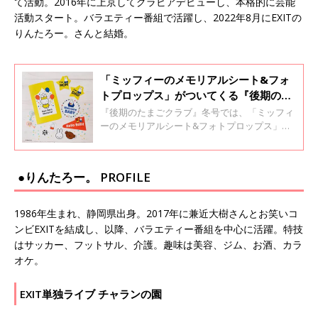
て活動。2016年に上京してグラビアデビューし、本格的に芸能
活動スタート。バラエティー番組で活躍し、2022年8月にEXITの
りんたろー。さんと結婚。
「ミッフィーのメモリアルシート&フォ
トプロップス」がついてくる『後期のた
まごクラブ』冬号が発売中！
『後期のたまごクラブ』冬号では、「ミッフィ
ーのメモリアルシート&フォトプロップス」が
とじこみ付録でついてきます。妊娠中から産後
のメモリアルにぴったりなので、ぜひこの機会
にゲットしてください。
●りんたろー。 PROFILE
1986年生まれ、静岡県出身。2017年に兼近大樹さんとお笑いコ
ンビEXITを結成し、以降、バラエティー番組を中心に活躍。特技
はサッカー、フットサル、介護。趣味は美容、ジム、お酒、カラ
オケ。
EXIT単独ライブ チャランの園