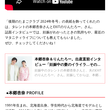
「後期のたまごクラブ 2024年冬号」の表紙を飾ってくれたの
は、タレントの本郷杏奈さんとEXITのりんたろー。さん。
誌面インタビューでは、妊娠がわかったときの気持ちや、最近の
マタニティライフについても教えてもらいました。
ぜひ、チェックしてくださいね！
本郷杏奈＆りんたろー。出産直前インタ
ビュー「妊娠中の妻のイライラ…そのと
き夫は！？」
妊娠中のタレントの本郷杏奈さんと、夫のEXIT
のりんたろー。さん。妊娠してからは、本郷さ
んの体調の変化やイライラなど気持ちの浮き沈
みもあり、夫婦仲が険悪になったこともあった
そう。そんな2人のマタニティライフを教えて
●本郷杏奈 PROFILE
もらいました。
1991年生まれ、北海道出身。学生時代から北海道でモデルとし