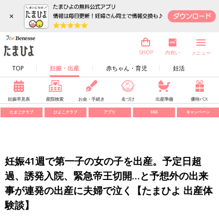
×
内祝い
SHOP
メニュー
TOP
妊娠・出産
赤ちゃん・育児
妊活
妊娠早見表
産院検索
お金・手続き
名づけ
出産準備
優待パス
たまごクラブ
ひよこクラブ
アプリ
SNS
キャンペーン
妊娠41週で第一子の女の子を出産。予定日超
過、誘発入院、緊急帝王切開…と予想外の出来
事が連発の出産に夫婦で泣く【たまひよ 出産体
験談】