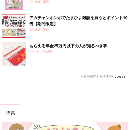
での全ての苦しみ悲しみ全てが飛んでいきました。一時は危ない
妊娠・出産
状況で本当に死ぬかもしれない状況でしたがずっと抱きしめ身体
を暖め、呼びかけていてくれた夫に感謝しかありません。 私以
アカチャンホンポでたまひよ雑誌を買うとポイント10
上に怖かったかも。 望んでいた立会い出産はできませんでした
倍【期間限定】
が、親子3人で乗り越えたお産でした。 私と赤ちゃんの命を救っ
妊娠・出産
てくれた全ての方に感謝します。すべてのお産が命懸けで、世界
中のママを改めて尊敬します。
もらえる年金25万円以下の人が知るべき事
こんなにいろいろあったのに赤ちゃんを抱いたらまた出産したい
PR(くらしの話題)
とすら思っています笑。これからは育児で大変だろうけど、世界
一の宝物を守り続けようと思います。超長文を読んでくださって
ありがとうございました（アン）
Recommended by
編集／たまひよONLINE編集部
いかがでしたか？ たまひよのアプリ「まいにちのたまひよ」で
は、もっとたくさんの「出産レポート」を読むことができます！
また、同じ出産予定月の人と情報交換ができる「同期ルーム」も
ありますので、ぜひ活用してみてくださいね。
特集
「まいにちのたまひよ」ダウンロードはこちら
から