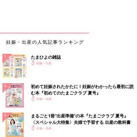
きて内診。 子宮口4cm。絶望。 有効な陣痛ではないと言われ、
大泣きする。 こんなに痛いのに？ 子宮口が開かずに泣く。「赤
ちゃんは降りてきてるから頑張って」と励まされるも辛すぎて泣
く。
【入院4日目誘発剤③】9/27 泣きすぎてメンタル的にも元気がな
妊娠・出産の人気記事ランキング
い中、「赤ちゃんを守れるのは私だ、頑張ろう」と気持ちを奮い
立たせる。 夜勤の助産師さんが良い人すぎる。 「今日お誕生日
にしましょうね。赤ちゃんが産まれたらママとお揃いのタグを付
たまひよの雑誌
けるんだけど、もう付けちゃお！願掛けね」と言われてまた泣
妊娠・出産
く。
7:30 点滴開始。子宮口は3cmに後退。 その後、30分もせずにと
初めて妊娠されたかたに！妊娠がわかったら最初に読
んでもない陣痛が来る。 あまりの痛みの強さに面会可能時間よ
む本『初めてのたまごクラブ 夏号』
り早く夫が呼ばれる。 9:00 夫到着し、必死に2人でいきみ逃しを
妊娠・出産
するも叫びが抑えられない。 叫ばないお産を目指していたが普
通に無理。味わったことの無いレベル。
まるごと1冊“出産準備”の本『たまごクラブ 夏号』
〈スペシャル大特集〉夫婦で予習する 出産の教科書
14:30頃？ 内診するも子宮口は変わらず3cm。 絶叫が止まらなく
妊娠・出産
なり、過呼吸になり失神する。 気を失いながらももう促進剤は
辞めて欲しいと懇願する。 痙攣しだしてドクターストップで点