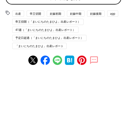
口が1cmは開いてると言われたのに、いざ入れようとしたら
0cm。夜勤の非常勤Dr.に「入んねえな」と言われて絶望。無理
出産
帝王切開
妊娠初期
妊娠中期
妊娠後期
app
やりこじ開けられて挿入。 部屋に戻って痛さに泣いた。割と出
帝王切開（「まいにちのたまひよ」出産レポート）
血。10分間隔でじわじわ
陣痛
。その後7分間隔に。朝には消え
る。
41週（「まいにちのたまひよ」出産レポート）
予定日超過（「まいにちのたまひよ」出産レポート）
【入院2日目促進剤①】9/25 8:00から点滴開始。効きがよすぎる
「まいにちのたまひよ」出産レポート
と驚かれるくらい波が来る。 バルーンが抜けることはなく痛み
はどんどん短い間隔、強くなる。その後20:00にバルーンを抜
く。子宮口3cm。 え、これで3cm…？と軽くショックを受けつつ
夜を過ごす。陣痛は消えた。 出血は続く。「
おしるし
いい感じ
だよ」と褒められて期待を抱く。
【入院3日目促進剤②】9/26 7:00 子宮口1cmに後退。絶望。7:30
点滴開始。昨日と変わって全然効きを感じない。 11:40 立ち上が
ったら突然の破水‼️ これは誰でもわかる…本当に止めどなく出
る。その後の内診グリグリが痛い。 どんどん陣痛がやってく
る。2.3分間隔。14:00 夫立ち会い。 陣痛×内診グリグリが痛すぎ
て初めて絶叫。 その後20:00に点滴を抜くまで2分間隔で陣痛。
夫とひたすらいきみ逃し。 まだ耐えられる。タイムリミットが