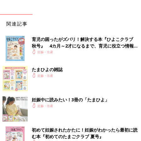
の先生だけど大ベテランで縫い跡も綺麗にしてくれるし、院長も
今から来るから安心して！！」と言われちょっと泣く。 麻酔を
入れる時が大変‼️ 大きなおなかを抱える姿勢がどうしても上手く
関連記事
いかずに3人がかりでマルマジロにされる。 次第に麻酔が効いて
いく。 全ての痛みから解放されたものの、おなかを引っ張られ
る感覚と寒くないのに震えが止まらない。 絶えず話しかけてく
育児の困ったがズバリ！解決する本『ひよこクラブ
れるため何とか心を強く持つ。 麻酔から20分後 20:48 誕生!!
秋号』 4カ月～2才になるまで、育児に役立つ情報が
いっぱい！
妊娠・出産
「やっと会えたね、ずっとずっと待ってたよ。 美人さんよ
ー！」と言われ嬉しくなる。 その後縫合されている間、赤ちゃ
たまひよの雑誌
んは夫の元へ。 助産師さんが戻ってきて記念撮影してくれた。
妊娠・出産
「旦那さん号泣してたよ〜可愛いから写真だけじゃなくて動画も
撮っといたわ」 1時間くらいで手術終了。 私も赤ちゃんもこの後
大きな病院に搬送することもあるから要経過観察と言われる。
妊娠中に読みたい！3冊の「たまひよ」
家から駆けつけてオペしてくれた院長に 「陣痛より辛いと言わ
妊娠・出産
れる促進剤を何日も耐えておなかも切った。立派なお産だよ。本
当に本当に頑張ったね」 と言われて泣く。院長好き。
熱はあまり下がらずに麻酔が切れてから傷の痛みとも闘っている
初めて妊娠されたかたに！妊娠がわかったら最初に読
最中ですが、我が子の愛おしさに勝るものはありません。 今ま
む本『初めてのたまごクラブ 夏号』