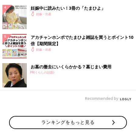
滴が抜かれる。 16:00頃まで夫と助産師さん2人に落ち着くまで
妊娠中に読みたい！3冊の「たまひよ」
声掛けされる。 その間も薬が抜けず陣痛が止まらずもう息も絶
妊娠・出産
え絶え。 「みんなこれを乗り越えてママになるのよ、辛いのは
あなただけじゃない。頑張って！」と言われるも促進剤の陣痛は
間隔もなくMAXレベルがやってくるので拷問でしかないだろ…と
アカチャンホンポでたまひよ雑誌を買うとポイント10
心の中で呟く。 破水してからもずっと止まらず、赤ちゃんも元
倍【期間限定】
気がなくなってくる。 子宮口は4cm。軟産道強靱の疑いあるも
妊娠・出産
帝王切開はできないと言われ絶望。
17:30頃 また震えが止まらなくなる。 助産師さんと夫に励まされ
お墓の撤去にいくらかかる？墓じまい費用
ながらも陣痛の度に過呼吸になる。子宮口4cmのまま。 19:00頃
PR(くらしの話題)
痙攣とすごい寒気。 体温を測ると39度の発熱。 意識を失う。 感
染症の疑いがあり、赤ちゃんもどんどん元気がなくなる。 至急
院長に連絡、緊急帝王切開に。 破水も止まらずで、早く出して
Recommended by
あげたいと思っていたので安心する気持ちと、経膣分娩ができな
い悔しさで泣く。夫も泣く。
20:00 手術開始‼️ 「旦那さんとハグしておきな！」と威勢のいい
ランキングをもっと見る
助産師さんに言われなんとも言えない気持ちになる。 本当に命
懸けなんだな、と思う。こわい。 「今日でラッキーだよ！臨時