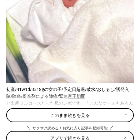
初産/41w1d/3318gの女の子/予定日超過/破水/おしるし/誘発入
院/陣痛/促進剤による陣痛/緊急
帝王切開
と出産フルコースだった私のレポです。「こんなケースもあるん
だ」とどなたかの参考になれば嬉しいです。
このまま続きを見る
※産前の方には怖がらせてしまう描写があるかもしれません。あ
くまで私のケースです。
サクサク読める！お気に入り記事を登録可能
【 入院1日目 】9/24 夕方からバルーン挿入。最後の健診で子宮
アプリで続きを見る