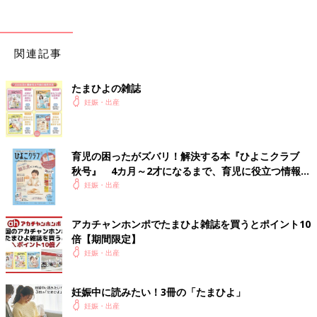
夫やお母さんは号泣していた。
陣痛がきてから3時間半という安産でした！
その代わり陣痛の間隔が狭く、痛みも強かった様ですが。無事に
関連記事
産むことが出来て本当に良かったです。
助産婦さんや、夫、親などすべてものに頼りながら
たまひよの雑誌
何度も心折れながらここまでおなかの中で育ててきたんだ！って
妊娠・出産
気持ちで頑張れました。
本当に痛かった事をチャラにしてくれるくらい赤ちゃんは可愛い
です。
育児の困ったがズバリ！解決する本『ひよこクラブ
秋号』 4カ月～2才になるまで、育児に役立つ情報が
これからお産に臨まれる方、本当に応援しています。
いっぱい！
妊娠・出産
終わりは必ず来ます……！
陣痛の間隔が狭くなり
アカチャンホンポでたまひよ雑誌を買うとポイント10
痛くなるほど赤ちゃんも頑張ってお母さんに会おうとしているん
倍【期間限定】
だなっておもいました。
妊娠・出産
良いお産になりますように。
妊娠中に読みたい！3冊の「たまひよ」
読んで下さりありがとうございました。
妊娠・出産