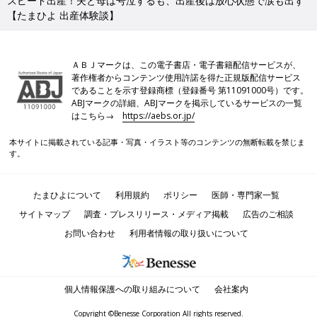
スピード出産！夫と母は号泣するも、出産後は放心状態で涙も出ず
【たまひよ 出産体験談】
ＡＢＪマークは、この電子書店・電子書籍配信サービスが、
著作権者からコンテンツ使用許諾を得た正規版配信サービス
であることを示す登録商標（登録番号 第11091000号）です。
ABJマークの詳細、ABJマークを掲示しているサービスの一覧
はこちら→
https://aebs.or.jp/
本サイトに掲載されている記事・写真・イラスト等のコンテンツの無断転載を禁じま
す。
たまひよについて
利用規約
ポリシー
医師・専門家一覧
サイトマップ
調査・プレスリリース・メディア掲載
広告のご相談
お問い合わせ
利用者情報の取り扱いについて
個人情報保護への取り組みについて
会社案内
Copyright ©Benesse Corporation All rights reserved.