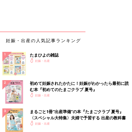
10時にはいきみたい感覚MAX。
痛すぎてカタカタと体が震える。
この時も1分間隔の陣痛続きほぼ休憩がない。
痛すぎてまともに座っていられず、力が入ってしまう。
呼吸吐くことができなくなり、ふっふっふっと声に出てしまう。
妊娠・出産の人気記事ランキング
内診にてかなり柔らかくなり赤ちゃんもおりて来てるよ！！と教
えてもらいなんとか頑張る
たまひよの雑誌
妊娠・出産
10時半
もう呼吸どころじゃなくなる
陣痛が来る度
初めて妊娠されたかたに！妊娠がわかったら最初に読
痛い！！！うわーー！と声が出る
む本『初めてのたまごクラブ 夏号』
呼吸を意識して！といわれるも
妊娠・出産
ふうーーーーふうーーーと声に出るだけで全然上手く呼吸出来
ず。めちゃくちゃいきんでしまう。
その時にドバっと何かが大量に出た為、破水しました！！！と叫
まるごと1冊“出産準備”の本『たまごクラブ 夏号』
ぶ。
〈スペシャル大特集〉夫婦で予習する 出産の教科書
内診にて破水ではなく大量出血との事。
妊娠・出産
いきむたび水のように血が出る。