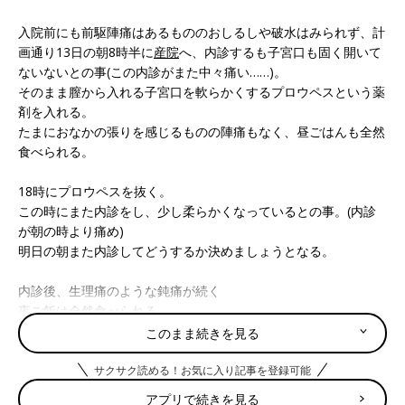
入院前にも前駆陣痛はあるもののおしるしや破水はみられず、計
画通り13日の朝8時半に
産院
へ、内診するも子宮口も固く開いて
ないないとの事(この内診がまた中々痛い……)。
そのまま膣から入れる子宮口を軟らかくするプロウペスという薬
剤を入れる。
たまにおなかの張りを感じるものの陣痛もなく、昼ごはんも全然
食べられる。
18時にプロウペスを抜く。
この時にまた内診をし、少し柔らかくなっているとの事。(内診
が朝の時より痛め)
明日の朝また内診してどうするか決めましょうとなる。
内診後、生理痛のような鈍痛が続く
夜ご飯は全然食べられる。
このまま続きを見る
21時に眠るも0時に胃のムカムカで起きて嘔吐する。
サクサク読める！お気に入り記事を登録可能
生理痛のような鈍痛が10分間隔でつづく。
アプリで続きを見る