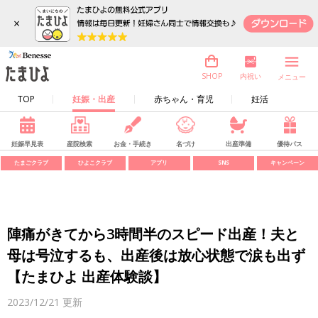
×
内祝い
SHOP
メニュー
TOP
妊娠・出産
赤ちゃん・育児
妊活
妊娠早見表
産院検索
お金・手続き
名づけ
出産準備
優待パス
たまごクラブ
ひよこクラブ
アプリ
SNS
キャンペーン
陣痛がきてから3時間半のスピード出産！夫と
母は号泣するも、出産後は放心状態で涙も出ず
【たまひよ 出産体験談】
2023/12/21
更新