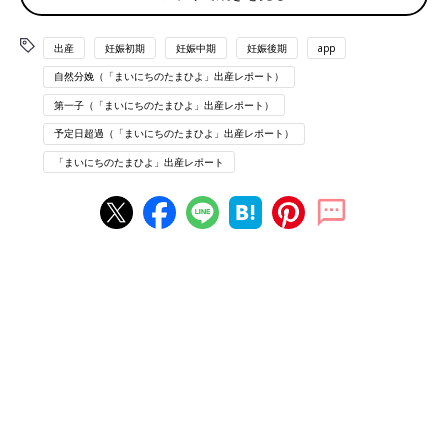
でも全然耐えられるため3時に無理やり寝る。
翌朝6時に内診にて
出産
妊娠初期
妊娠中期
妊娠後期
app
子宮が昨日よりさらに柔らかくなってきているとの事、内診グリ
自然分娩（「まいにちのたまひよ」出産レポート）
グリされる。
第一子（「まいにちのたまひよ」出産レポート）
この時内診で血が少し出る(
おしるし
とかではなく刺激で……それ
予定日超過（「まいにちのたまひよ」出産レポート）
程内診が痛かった)
点滴にて陣痛促進剤しましょうと誘発開始。
「まいにちのたまひよ」出産レポート
8時くらいに生理痛のピーク時のような痛みが2分間隔で襲ってく
る。
陣痛のがしのYouTubeの動画を思い出し実行してみる。陣痛を頑
張って逃す。まだ耐えられる。
痛みがくると呼吸に集中するため会話ができなくなる。
朝ごはんは陣痛の波が去ったら食べるを繰り返しなんとか完食す
る。
9時には呼吸や陣痛のがしもできないほどの痛みが1分間隔にく
る。
心折れかけるも助産婦さんや夫の呼吸に合わせてなんとか陣痛を
逃す。徐々になんかいきみたい感じが出てくる。