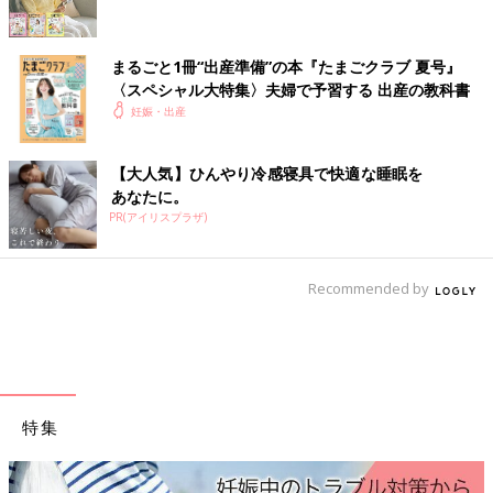
いかがでしたか？ たまひよのアプリ「まいにちのたまひよ」で
は、もっとたくさんの「出産レポート」を読むことができます！
また、同じ出産予定月の人と情報交換ができる「同期ルーム」も
まるごと1冊“出産準備”の本『たまごクラブ 夏号』
ありますので、ぜひ活用してみてくださいね。
〈スペシャル大特集〉夫婦で予習する 出産の教科書
妊娠・出産
「まいにちのたまひよ」ダウンロードはこちら
から
【大人気】ひんやり冷感寝具で快適な睡眠を
●この記事は個人の体験記です。
あなたに。
●記事の内容は2023年11月の情報で、現在と異なる場合がありま
PR(アイリスプラザ)
す。
Recommended by
たまひよの「出産体験談」をもっと読みたい人はこちら
特集