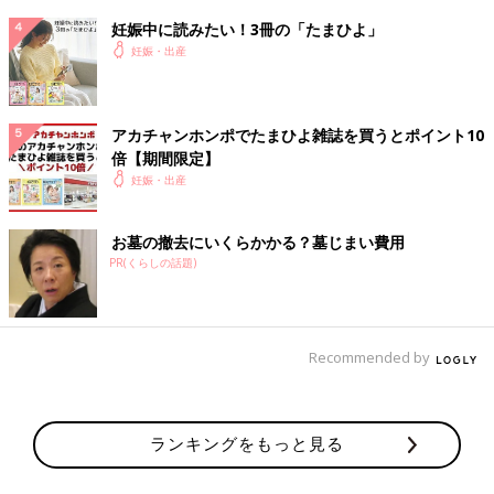
呼吸しないと赤ちゃんが…と思い出しては呼吸する。
妊娠中に読みたい！3冊の「たまひよ」
妊娠・出産
11時に分娩室へ
もう移動するのもやっと……
何も言われなくてもいきんでしまう
すると、パン！と音がして思いっきり破水する。
アカチャンホンポでたまひよ雑誌を買うとポイント10
倍【期間限定】
助産婦さんの掛け声に合わせて10回ほどいきむ。
妊娠・出産
会陰マッサージしていたものの切開される。
痛すぎて
会陰切開
された事にも全く気づかず。
頭がでる時がめちゃくちゃ痛かったけど
お墓の撤去にいくらかかる？墓じまい費用
もう早く出てーーー！裂けるーー！(もう既に会陰切開されてい
PR(くらしの話題)
るのに痛すぎて裂けると思った)って思って3回連続でいきんだら
ドゥルンン！！！と赤ちゃんが産声をあげて産まれる。
2900gと産まれる前は言われていたのに実際は2330gの小さめの
Recommended by
女の子だった。
その後、会陰切開の場所を縫ってもらう(全然縫ってもらうのは
痛くなかった)
ランキングをもっと見る
後処理をしてもらい、赤ちゃんを抱かせてもらうも放心状態で涙
も出なかった。