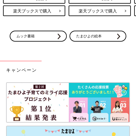
縫われてても分からない。麻酔神。
楽天ブックスで購入
楽天ブックスで購入
麻酔後からは超冷静モードの私は、叫び倒した事を謝罪して、そ
のまま2時間ほど家族3人の時間を過ごす。
初乳も与えてみたら凄く上手に吸ってくれて感動。
母乳頑張れそう！と嬉しくなる。
ムック書籍
たまひよの絵本
麻酔が効いてるうちに導尿されてオシッコする。なんも痛くな
い。400mlも出た。麻酔神。
夫が帰宅し、お子も回収され1人残された私はその場で爆睡。
24:00
キャンペーン
車椅子にのって病室までいき、食べ損ねた夕食を夜中に完食。
助産師さんには、産後食べるにはキツそうなメニューだから無理
しないでいいからね！と言われたが、ペロッと完食。この妊娠期
間中に芽生えた食への欲求は凄まじいものだ。
26:00
産後ハイとかなく普通に爆睡しました。
※短時間の細切れ睡眠に慣れてたので、朝5:30にはスッキリ目が
覚めた。
〜レポここまで〜