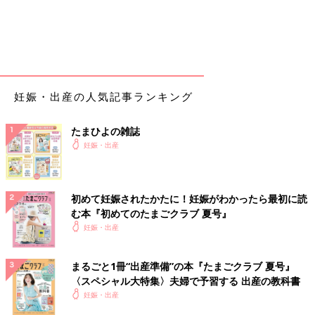
14:00
NST中におなかが強く張ったタイミングで子の心拍がかなり落ち
る。すごい速さで助産師さん？看護師さん？2人が部屋に来てく
れて、横向きやら、四つん這いやら指示される。
その後心拍が落ち着いたので大丈夫とのこと。
※恐らく臍の緒が巻き付いてて苦しかったとのこと。
妊娠・出産の人気記事ランキング
14:30
たまひよの雑誌
子宮口3センチ。子の頭はかなり下がってるけど、入り口がまだ
妊娠・出産
お尻の方？向いてるらしい。
陣痛中は意識を逸らそうと試みるも痛いもんは痛い！
とりあえず手の届く所にあるコンセントの穴に指を突っ込もうと
初めて妊娠されたかたに！妊娠がわかったら最初に読
してみたりして耐える。
む本『初めてのたまごクラブ 夏号』
（指つっこめないけど）
妊娠・出産
15:40
陣痛4、5分感覚片足だけ胡座を組んだ形にして、片足はベッドの
まるごと1冊“出産準備”の本『たまごクラブ 夏号』
下に下ろした姿勢で、自分の足の裏を両手で心臓マッサージする
〈スペシャル大特集〉夫婦で予習する 出産の教科書
ように上下に揺れて陣痛に耐える。
妊娠・出産