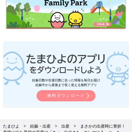
本当に、、出産で骨折するなんて思ってもいませんでした。
普通分娩で最後まで産みきった方々には尊敬しかありません。陣
痛の痛みプラス子が出てくる痛みに耐えたとか凄すぎます。
どんなに終わりが絶対にくる！と思っていても、耐えるに耐えら
れない痛みでした。
産後、我が子を見ても痛みを忘れることはなく…
トラウマとして私に残りました。。
現時点での正直な気持ちは、もうこの子1人で十分。もう一度出
産の痛みを経験するのは絶対に嫌。です。。。
本当に無事に産まれてきてくれてホッとしています。
本当に本当に良かった。
妊娠日数や生後日数に合った情報を毎日お届け
いかがでしたか？ たまひよのアプリ「まいにちのたまひよ」で
妊娠中から産後まで長く使える無料アプリ
は、もっとたくさんの「出産レポート」を読むことができます！
無料ダウンロード
また、同じ出産予定月の人と情報交換ができる「同期ルーム」も
ありますので、ぜひ活用してみてくださいね。
「まいにちのたまひよ」ダウンロードはこちら
から
たまひよ
妊娠・出産
出産
まさかの出産時に骨折！