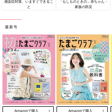
感染症対策、いますぐできるこ
「もしものときの」赤ちゃん・
※産後押されたおなかの部分は内出血で青…いや赤あざ。めちゃ
と
家族の防災
くちゃ痛い。
20:44
麻酔がしっかり効いていたのでイマイチ感覚が分からなかった
最新号
が、何かが引っ張り出される感覚。からの、我が子誕生。
出てきた瞬間一瞬泣いたらしいが、私と夫には聞こえてなくて心
配になる。
口の中の血液などを吸引し、少し経つと泣き出した。想像してた
泣き声と違って「へぇ〜」って思った。
胸の上に置かれた時は思ったよりズッシリ感じた。そして温かっ
た。
最初に出た言葉は…
「あぁ…出てきた…ホンマに入っとった…」
何とも…格好のつかない言葉でした。。
動画にきっちりこのコメントが収められてた。もっとかっこいい
一言言いたかった。
子がキレイにされてる間、目をかっぴらいて指の本数、足の指の
本数を必死で数えてた。
胎盤が出される痛みも、
会陰切開
もされたが麻酔のお陰で全くの
Amazonで購入
Amazonで購入
無痛。