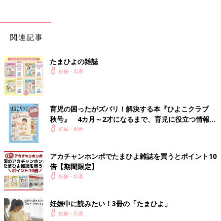
でも終わりが少し見えてきた!
今日中（12月13日）には逢えそう！
18:00前ぐらい 促進剤投入
関連記事
18:45
たまひよの雑誌
夫召喚
妊娠・出産
時間不明 いきむ練習という名の拷問…
院長先生登場 内診しながらいきむ
痛すぎて叫び声がで始める。
育児の困ったがズバリ！解決する本『ひよこクラブ
院長先生退出
秋号』 4カ月～2才になるまで、育児に役立つ情報が
あと少しで麻酔できるよ！と言われる
いっぱい！
妊娠・出産
「あと少しって何分ですか?!」と聞く私。
「あと数分だよ！」と教えてくれるが、その数分が長すぎた…
ここでココロ折れた。
アカチャンホンポでたまひよ雑誌を買うとポイント10
倍【期間限定】
助産師さんのアドバイスフル無視。全く言う事聞かん奴になっ
妊娠・出産
た。
絶叫してしまうわ、足閉じようとするわ、助産師さんの腰を掴ん
でたぐり寄せておなかに顔埋めて叫ぶ。
妊娠中に読みたい！3冊の「たまひよ」
「麻酔をして下さい！お願いします！」と号泣嘆願。（痛すぎて
妊娠・出産