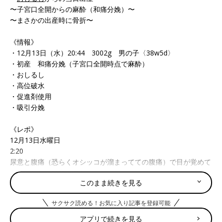
〜子宮口全開からの麻酔（和痛分娩）〜
〜まさかの出産時に骨折〜
《情報》
・12月13日（水）20:44 3002g 男の子〈38w5d〉
・初産 和痛分娩（子宮口全開時点で麻酔）
・おしるし
・高位破水
・促進剤使用
・吸引分娩
《レポ》
12月13日水曜日
2:20
尿意と腹痛（恐らくオシッコが溜まってての腹痛）で目が覚めて
トイレしたら鮮血がでた。
このまま続きを見る
おしるしと自己判断。
サクサク読める！お気に入り記事を登録可能
3:43
トイレでオシッコする。トローっとした粘り気のある血の混じっ
アプリで続きを見る