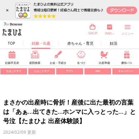
×
内祝い
SHOP
メニュー
TOP
妊娠・出産
赤ちゃん・育児
妊活
妊娠早見表
産院検索
お金・手続き
名づけ
出産準備
優待パス
たまごクラブ
ひよこクラブ
アプリ
SNS
キャンペーン
まさかの出産時に骨折！産後に出た最初の言葉
は「あぁ…出てきた…ホンマに入っとった…」と
号泣【たまひよ 出産体験談】
2024/02/09
更新