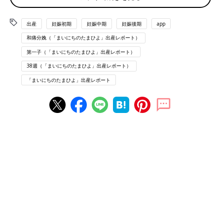
たのが出る。
腰が突っ張った様な、5キロぐらいの錘を付けられてる様な感
出産
妊娠初期
妊娠中期
妊娠後期
app
覚。
和痛分娩（「まいにちのたまひよ」出産レポート）
3:59
第一子（「まいにちのたまひよ」出産レポート）
お子、しゃっくりはじめる。安定のマイペース。
38週（「まいにちのたまひよ」出産レポート）
陣痛
かと思ったけど、なんか治まってきた？
これが噂の前駆陣痛とやらか?!と、なんか感動する。
「まいにちのたまひよ」出産レポート
とりあえず浅い睡眠をとる。
9:15
38w5dの健診（元々予定してた）内診で破水していると言われ、
あれよあれよと入院になる。
※高位破水
※
おりもの
に混じって破水も一緒に出てたとのこと。
※もしこの日が検診日じゃなかった場合は気付かずに生活を続
け、おそらく陣痛がスタートしてたか、ドバッと破水をしてたか
な。と言われました。
駐車場で待っててくれた夫に陣痛＆入院バッグを取りに帰っても
らい、1人で陣痛に耐える。