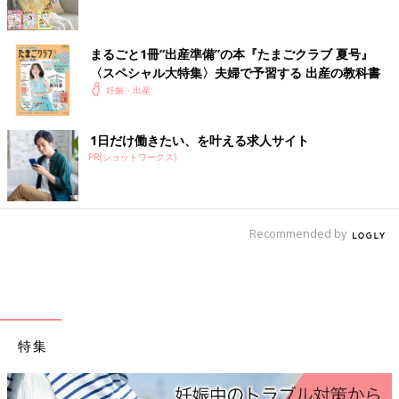
涙出てないけど）
流石に見かねた助産師さんが院長先生へ連絡し麻酔してもらうよ
う依頼（神）
まるごと1冊“出産準備”の本『たまごクラブ 夏号』
〈スペシャル大特集〉夫婦で予習する 出産の教科書
20:00頃かなぁ 麻酔注射（
帝王切開
の麻酔と同じ麻酔使用）
妊娠・出産
注射後瞬時に足がポカポカ。冷たいタオルで確認される。嬉しす
ぎて何でもかんでも頷いてた。
すぐに麻酔が効いてくれて「スンッッ」となり落ち着く私。痛み
1日だけ働きたい、を叶える求人サイト
からの解放。麻酔神。
PR(ショットワークス)
吸引分娩になるとのことで、説明を受ける。
吸引分娩開始。
Recommended by
尾てい骨が邪魔をしていて子の頭が引っかかっており、降りてこ
られないとのこと。
※通常は尾てい骨も柔らかく広がり、赤ちゃんが通れるようにス
ペースを開けてくれるそうです。
このまま吸引分娩続けると尾てい骨を骨折すると思う。とのこ
と。
特集
また、尾てい骨の骨折の治療法は放置のみと言われる。（痛み止
め飲む生活）
お子さえ無事ならば何の問題もないと了承。