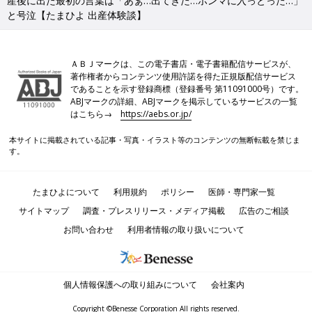
産後に出た最初の言葉は「あぁ…出てきた…ホンマに入っとった…」
●この記事は個人の体験記です。
と号泣【たまひよ 出産体験談】
●記事の内容は2023年12月の情報で、現在と異なる場合がありま
す。
ＡＢＪマークは、この電子書店・電子書籍配信サービスが、
たまひよの「出産体験談」をもっと読みたい人はこちら
著作権者からコンテンツ使用許諾を得た正規版配信サービス
であることを示す登録商標（登録番号 第11091000号）です。
ABJマークの詳細、ABJマークを掲示しているサービスの一覧
はこちら→
https://aebs.or.jp/
本サイトに掲載されている記事・写真・イラスト等のコンテンツの無断転載を禁じま
す。
たまひよについて
利用規約
ポリシー
医師・専門家一覧
サイトマップ
調査・プレスリリース・メディア掲載
広告のご相談
お問い合わせ
利用者情報の取り扱いについて
個人情報保護への取り組みについて
会社案内
Copyright ©Benesse Corporation All rights reserved.