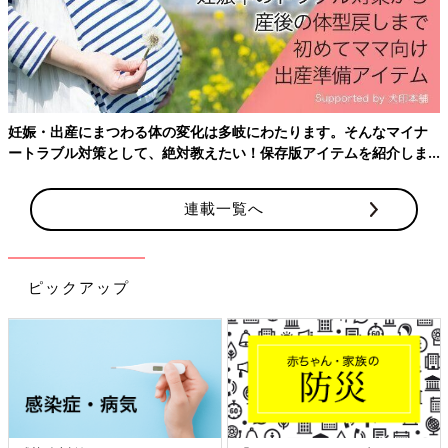
何度目かの吸引時、『ポキッッ』と音が鳴る。
尾てい骨ご臨終。見事に折れた。
院長先生「今ポキッッっとなったね！折れたね！」
私「音聞こえました！折れましたね！」
呑気に折れた話をしてた。麻酔マジで神。
妊娠・出産にまつわる体の変化は多岐にわたります。そんなマイナ
院長先生曰く、稀に同じように尾てい骨の骨折をする人がいるそ
ートラブル対策として、絶対教えたい！保存版アイテムを紹介しま
うです…（これから出産予定の方、不安を煽ってごめんなさい）
す。
麻酔が効いてていきめないのと、吸引だけではなかなか出てこれ
連載一覧へ
ない状況だったので、私は呼吸を細く長く吐きながら助産師さん
におなかを両手グーパンチで押されることに。
これが激痛すぎた。
おなかの上（みぞおち辺り）は麻酔が効いていない！
ピックアップ
かなりスレンダーな助産師さんだったので、
グーパンチも骨ぼねしく、本気で私を殺しにきてた。
心臓マッサージの如くグングン飛び跳ねるように押しまくる。て
か、踏み台の上に立って上からピョンピョン飛び跳ねてた。
手のひらで押して下さい。と本気で懇願したかったが、痛すぎて
叫び声しかでなかった。
呼吸なんてできない。死ぬかと思った。