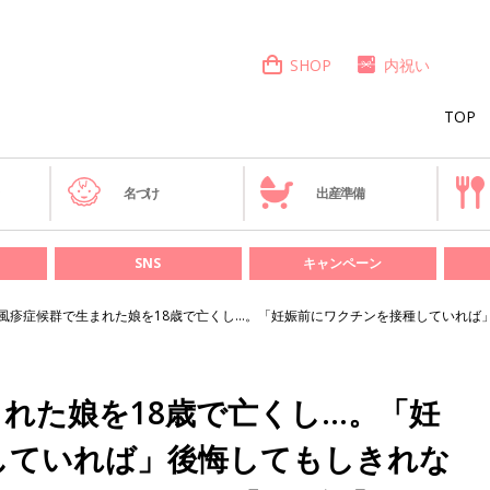
SHOP
内祝い
TOP
き
名づけ
出産準備
SNS
キャンペーン
風疹症候群で生まれた娘を18歳で亡くし…。「妊娠前にワクチンを接種していれば
れた娘を18歳で亡くし…。「妊
していれば」後悔してもしきれな