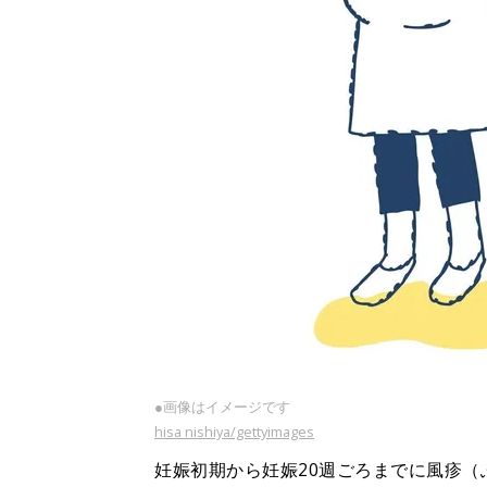
●画像はイメージです
hisa nishiya/gettyimages
妊娠初期から妊娠20週ごろまでに風疹