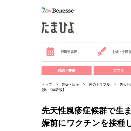
妊娠早見表
お金・手続
雑誌・書籍
アプリ
トップ
妊娠・出産
体のトラブル
先天性
願い【体験談】
先天性風疹症候群で生ま
娠前にワクチンを接種