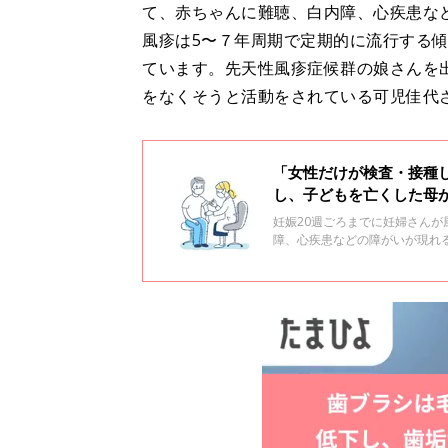
て、赤ちゃんに難聴、白内障、心疾患な
風疹は5〜７年周期で定期的に流行する
ています。先天性風疹症候群の娘さんを
をなくそうと活動をされている可児佳代
「女性だけが検査・接種
し、子どもを亡くした母
妊娠20週ごろまでに妊婦さん
障、心疾患などの障がいが現れ
群の赤ちゃんが生まれているの
ら、風疹をなくそうと活動をさ