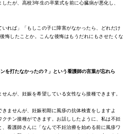
ましたが、高校3年生の卒業式を前に心臓病が悪化し、
ていれば」「もしこの子に障害がなかったら、どれだけ
け後悔したことか。こんな後悔はもうだれにもさせたくな
チンを打たなかったの？」という看護師の言葉が忘れら
ませんが、妊娠を希望している女性なら接種できます。
できませんが、妊娠初期に風疹の抗体検査をしますよ
ワクチン接種ができます。お話ししたように、私は不妊
と、看護師さんに「なんで不妊治療を始める前に風疹ワ