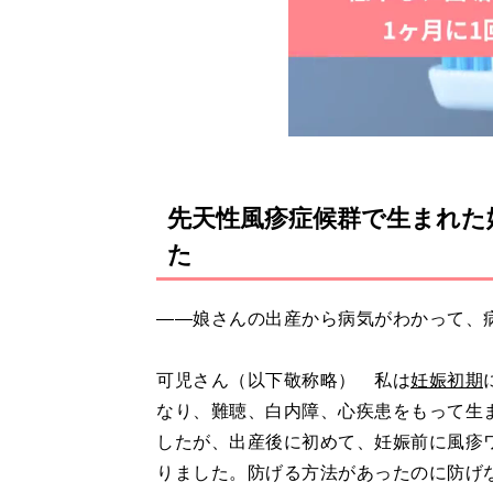
先天性風疹症候群で生まれた
た
――娘さんの出産から病気がわかって、
可児さん（以下敬称略） 私は
妊娠初期
なり、難聴、白内障、心疾患をもって生
したが、出産後に初めて、妊娠前に風疹
りました。防げる方法があったのに防げ