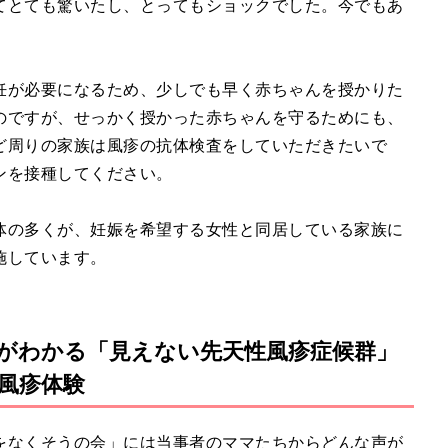
てとても驚いたし、とってもショックでした。今でもあ
妊が必要になるため、少しでも早く赤ちゃんを授かりた
のですが、せっかく授かった赤ちゃんを守るためにも、
ど周りの家族は風疹の抗体検査をしていただきたいで
ンを接種してください。
体の多くが、妊娠を希望する女性と同居している家族に
施しています。
がわかる「見えない先天性風疹症候群」
風疹体験
をなくそうの会」には当事者のママたちからどんな声が