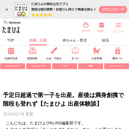
×
内祝い
SHOP
メニュー
TOP
妊娠・出産
赤ちゃん・育児
妊活
妊娠早見表
産院検索
お金・手続き
名づけ
出産準備
優待パス
たまごクラブ
ひよこクラブ
アプリ
SNS
キャンペーン
予定日超過で第一子を出産。産後は満身創痍で
階段も登れず【たまひよ 出産体験談】
2024/02/18
更新
こんにちは。たまひよONLINE編集部です。