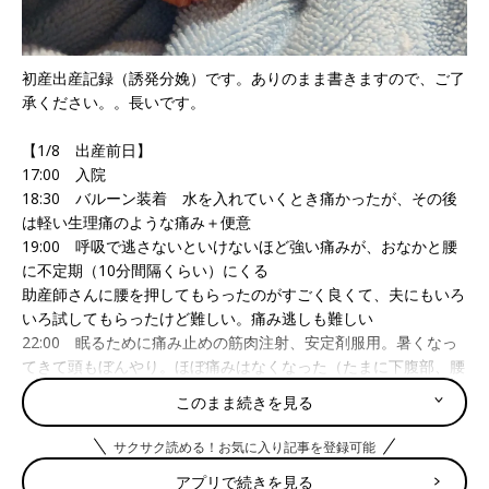
初産出産記録（誘発分娩）です。ありのまま書きますので、ご了
承ください。。長いです。
【1/8 出産前日】
17:00 入院
18:30 バルーン装着 水を入れていくとき痛かったが、その後
は軽い生理痛のような痛み＋便意
19:00 呼吸で逃さないといけないほど強い痛みが、おなかと腰
に不定期（10分間隔くらい）にくる
助産師さんに腰を押してもらったのがすごく良くて、夫にもいろ
いろ試してもらったけど難しい。痛み逃しも難しい
22:00 眠るために痛み止めの筋肉注射、安定剤服用。暑くなっ
てきて頭もぼんやり。ほぼ痛みはなくなった（たまに下腹部、腰
が痛い）
このまま続きを見る
【1/9 出産当日】
サクサク読める！お気に入り記事を登録可能
5:50 バルーンを抜いてもらう 子宮口4cm
アプリで続きを見る
6:10 促進剤の点滴開始 30分ごとにあげていく