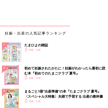
★分娩室★
子宮口が全開にならぬまま移動
ちょっといきまずにいたけど、子宮口全開前にいきむように指示
される
足を広げっぱなしで何回もいきんで疲れたので、途中横向きにな
っていきむ
妊娠・出産の人気記事ランキング
最後は仰向けになって何回かいきんでるとやっと頭が見えてき
て、
会陰切開
、助産師さんめっちゃ子宮口広げて、促進剤も追加
たまひよの雑誌
で、数回いきんでやっと出てきた（ぴったり15:00）
妊娠・出産
満身創痍で、その日は階段も上れず、自分の部屋には行けなかっ
たです。
いきみのがしは正直できてなかった気がします。最後のあたり
初めて妊娠されたかたに！妊娠がわかったら最初に読
で、いきむときはだんだん慣れてきて、この陣痛じゃ出ないなあ
む本『初めてのたまごクラブ 夏号』
と冷静に思ってました。促進剤を追加してもらって本当によかっ
妊娠・出産
たです。
会陰切開時は、かなりの回数いきんだあとだったこと、縫合時は
まるごと1冊“出産準備”の本『たまごクラブ 夏号』
寒気がひどすぎたことから、私は痛みはあんまり感じませんでし
〈スペシャル大特集〉夫婦で予習する 出産の教科書
た。
妊娠・出産
ただ、ずたずたなので産後はつらいです。。