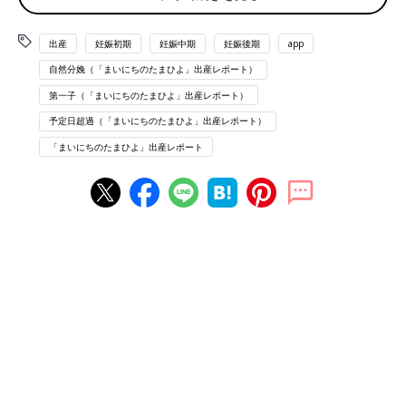
7:48 積算量38 助産師さんと話してるときになんか痛くなる
座ってると張りが99までいくけど痛くない。。とりあえず食べた
出産
妊娠初期
妊娠中期
妊娠後期
app
あとはできるだけ座っとく。たまにかるーい痛みが来る（助産師
自然分娩（「まいにちのたまひよ」出産レポート）
さんの様子だと、もっと痛みが強くなってても良さそう）。
第一子（「まいにちのたまひよ」出産レポート）
8:20 張りは4-5分間隔くらい 痛みはしくしくするくらい
9:00 エコー。赤ちゃんはまだ高いとこにいて、頭は11時、背中
予定日超過（「まいにちのたまひよ」出産レポート）
は5時方向でよくない。正期産入ってから、おなかの方に顔を向
「まいにちのたまひよ」出産レポート
けて、よく四つんばいしてたけど、ここにきてまた四つんばい
10:15 積算量212 張りは2-3分感覚に 下腹部も腰も痛い
10:41 積算量261 急に痛くなったので四つんばい解除
〜ここからは記憶が曖昧です〜
★
陣痛
室★
ひたすら痛みに耐える
助産師さんがずっとついてくれて、腰も押してくれるので安心だ
った
静かにしたかったが、やっぱ無理
なかなか子宮口が広がらない
しばらくするといきみたい!とさけんでた