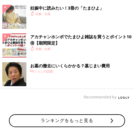
動けなくてすぐにシャワー浴びれないときのために、汗拭きシー
トあると便利です。やたら寝汗もかくので。。
妊娠中に読みたい！3冊の「たまひよ」
よく言われるペットボトルのストロー付き蓋はないと生きていけ
妊娠・出産
ません（笑）
助産師さんには、出産時も産後も自分の状況や要望を伝えた方が
よいです。
アカチャンホンポでたまひよ雑誌を買うとポイント10
倍【期間限定】
いかがでしたか？ たまひよのアプリ「まいにちのたまひよ」で
妊娠・出産
は、もっとたくさんの「出産レポート」を読むことができます！
また、同じ出産予定月の人と情報交換ができる「同期ルーム」も
ありますので、ぜひ活用してみてくださいね。
お墓の撤去にいくらかかる？墓じまい費用
PR(くらしの話題)
「まいにちのたまひよ」ダウンロードはこちら
から
たまひよのアプリ「まいにちのたまひよ」は、【たまひよアプ
Recommended by
リ】でストア検索してもDLできます！
●この記事は個人の体験記です。
●記事の内容は2024年1月の情報で、現在と異なる場合がありま
ランキングをもっと見る
す。