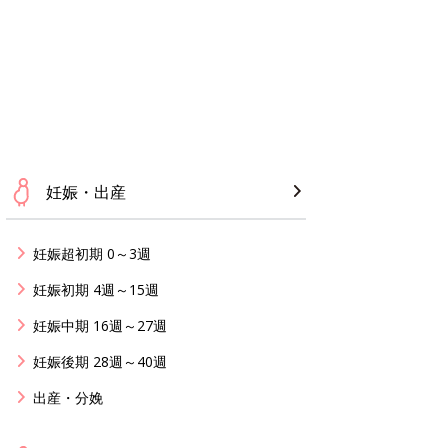
妊娠・出産
妊娠超初期 0～3週
妊娠初期 4週～15週
妊娠中期 16週～27週
妊娠後期 28週～40週
出産・分娩