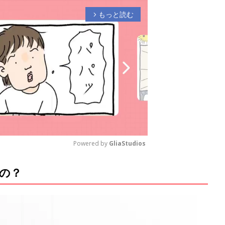
もっと読む
arrow_forward_ios
Powered by 
GliaStudios
の？
M
u
t
e