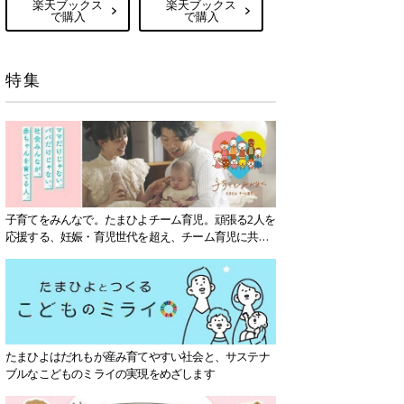
楽天ブックス
楽天ブックス
で購入
で購入
特集
子育てをみんなで。たまひよチーム育児。頑張る2人を
応援する、妊娠・育児世代を超え、チーム育児に共感
する社会を目指していきます。
たまひよはだれもが産み育てやすい社会と、サステナ
ブルなこどものミライの実現をめざします