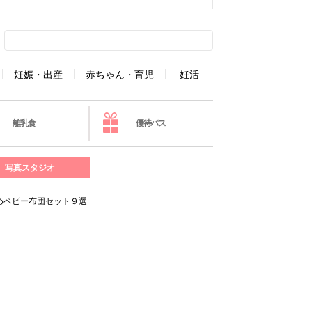
妊娠・出産
赤ちゃん・育児
妊活
離乳食
優待パス
写真スタジオ
めベビー布団セット９選