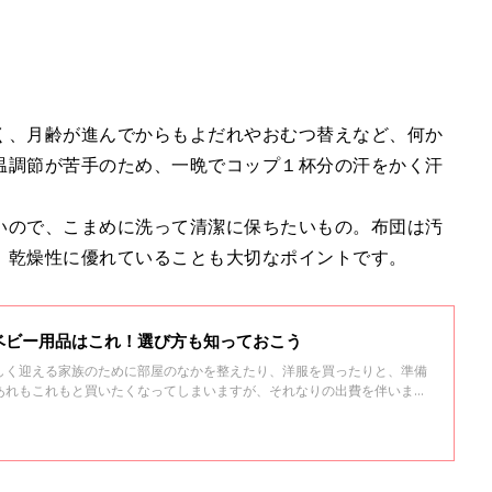
く、月齢が進んでからもよだれやおむつ替えなど、何か
温調節が苦手のため、一晩でコップ１杯分の汗をかく汗
いので、こまめに洗って清潔に保ちたいもの。布団は汚
、乾燥性に優れていることも大切なポイントです。
ベビー用品はこれ！選び方も知っておこう
しく迎える家族のために部屋のなかを整えたり、洋服を買ったりと、準備
あれもこれもと買いたくなってしまいますが、それなりの出費を伴いま
いくのも、賢いママになる一歩かもしれませんね。