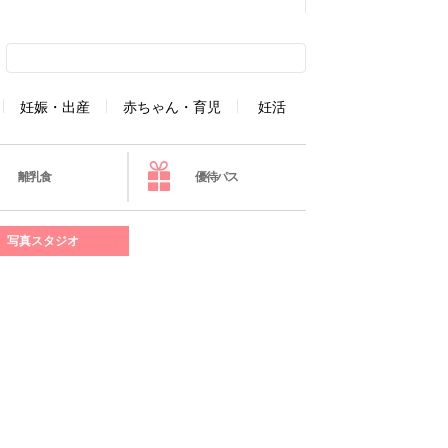
妊娠・出産
赤ちゃん・育児
妊活
離乳食
優待パス
写真スタジオ