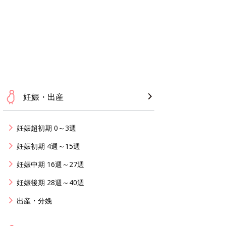
妊娠・出産
妊娠超初期 0～3週
妊娠初期 4週～15週
妊娠中期 16週～27週
妊娠後期 28週～40週
出産・分娩