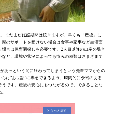
た。まだまだ妊娠期間は続きますが、早くも「産後」に
。親のサポートを受けない場合は食事や家事など生活面
る場合は
保育園
探しも必要です。2人目以降の出産の場合
かなど、環境や状況によっても悩みの種類はさまざまで
。
日があっという間に終わってしまうという先輩ママからの
らは"お世話"に専念できるよう、時間的に余裕のある
そうです。産後の安心にもつながるので、できることな
ね。
もっと読む
arrow_forward_ios