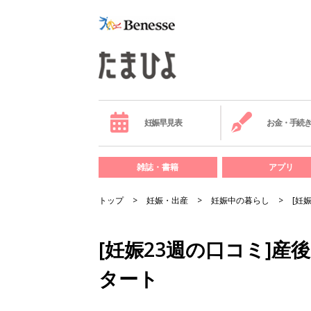
妊娠早見表
お金・手続
雑誌・書籍
アプリ
トップ
妊娠・出産
妊娠中の暮らし
[妊
[妊娠23週の口コミ]
タート