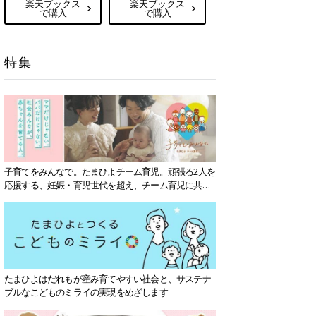
楽天ブックス
楽天ブックス
で購入
で購入
特集
子育てをみんなで。たまひよチーム育児。頑張る2人を
応援する、妊娠・育児世代を超え、チーム育児に共感
する社会を目指していきます。
たまひよはだれもが産み育てやすい社会と、サステナ
ブルなこどものミライの実現をめざします