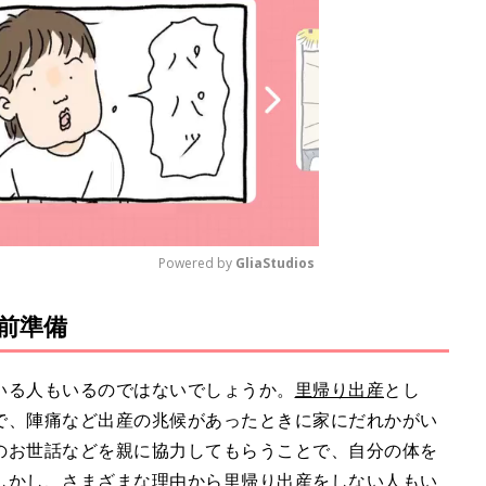
Powered by 
GliaStudios
前準備
M
u
t
いる人もいるのではないでしょうか。
里帰り出産
とし
e
で、陣痛など出産の兆候があったときに家にだれかがい
のお世話などを親に協力してもらうことで、自分の体を
しかし、さまざまな理由から里帰り出産をしない人もい