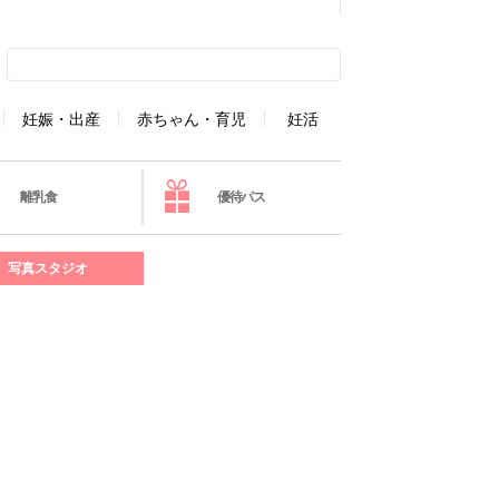
妊娠・出産
赤ちゃん・育児
妊活
離乳食
優待パス
写真スタジオ