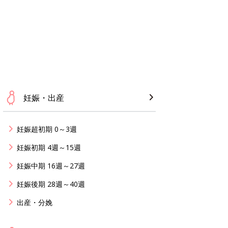
妊娠・出産
妊娠超初期 0～3週
妊娠初期 4週～15週
妊娠中期 16週～27週
妊娠後期 28週～40週
出産・分娩