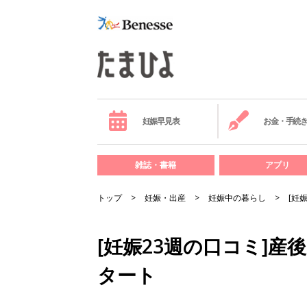
妊娠早見表
お金・手続
雑誌・書籍
アプリ
トップ
妊娠・出産
妊娠中の暮らし
[妊
[妊娠23週の口コミ]
タート