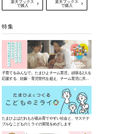
楽天ブックス
楽天ブックス
で購入
で購入
特集
子育てをみんなで。たまひよチーム育児。頑張る2人を
応援する、妊娠・育児世代を超え、チーム育児に共感
する社会を目指していきます。
たまひよはだれもが産み育てやすい社会と、サステナ
ブルなこどものミライの実現をめざします