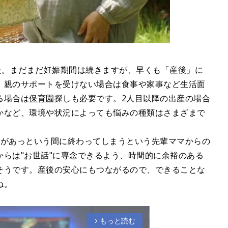
た。まだまだ妊娠期間は続きますが、早くも「産後」に
。親のサポートを受けない場合は食事や家事など生活面
る場合は
保育園
探しも必要です。2人目以降の出産の場合
かなど、環境や状況によっても悩みの種類はさまざまで
。
日があっという間に終わってしまうという先輩ママからの
らは"お世話"に専念できるよう、時間的に余裕のある
そうです。産後の安心にもつながるので、できることな
ね。
もっと読む
arrow_forward_ios