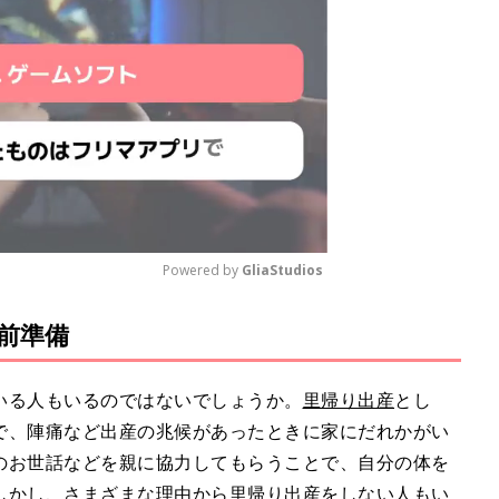
Powered by 
GliaStudios
前準備
M
u
t
いる人もいるのではないでしょうか。
里帰り出産
とし
e
で、陣痛など出産の兆候があったときに家にだれかがい
のお世話などを親に協力してもらうことで、自分の体を
しかし、さまざまな理由から里帰り出産をしない人もい