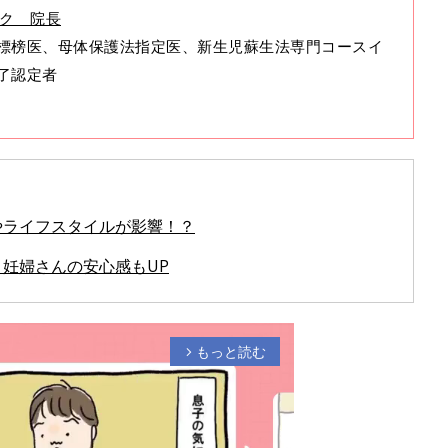
ク 院長
標榜医、母体保護法指定医、新生児蘇生法専門コースイ
修了認定者
やライフスタイルが影響！？
妊婦さんの安心感もUP
もっと読む
arrow_forward_ios