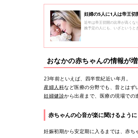
妊婦の5人に1人は帝王
近年は帝王切開の比率が高くな
娩予定の人にも、いざというと
切です。
おなかの赤ちゃんの情報が増
23年前といえば、四半世紀近い年月。
産婦人科
など医療の分野でも、昔とはず
妊婦健診
から出産まで、医療の現場での
赤ちゃんの心音が楽に聞けるように
妊娠初期から安定期に入るまでは、赤ち