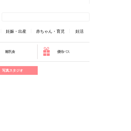
妊娠・出産
赤ちゃん・育児
妊活
離乳食
優待パス
写真スタジオ