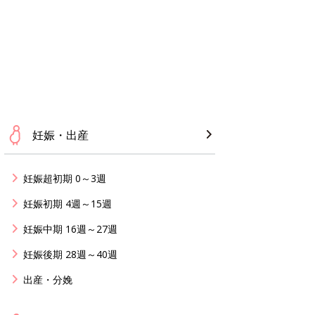
妊娠・出産
妊娠超初期 0～3週
妊娠初期 4週～15週
妊娠中期 16週～27週
妊娠後期 28週～40週
出産・分娩