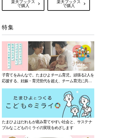
楽天ブックス
楽天ブックス
で購入
で購入
特集
子育てをみんなで。たまひよチーム育児。頑張る2人を
応援する、妊娠・育児世代を超え、チーム育児に共感
する社会を目指していきます。
たまひよはだれもが産み育てやすい社会と、サステナ
ブルなこどものミライの実現をめざします