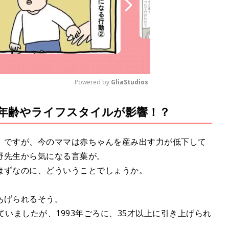
Powered by 
GliaStudios
年齢やライフスタイルが影響！？
M
u
t
。ですが、今のママは赤ちゃんを産み出す力が低下して
e
野先生から気になる言葉が。
はずなのに、どういうことでしょうか。
あげられるそう。
ていましたが、1993年ごろに、35才以上に引き上げられ