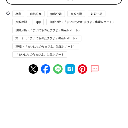
日も通院することに。
・18日誘発を提案されるが、体もキツかったので「もっと早くな
らないですか」とお願い。13日に予約してもらう。
出産
自然分娩
無痛分娩
妊娠初期
妊娠中期
・ただ「9日子宮口が開いてなかったら延期しましょう。その場
妊娠後期
app
自然分娩（「まいにちのたまひよ」出産レポート）
合18日はもう空いてないかもなので23とかになるかもしれませ
無痛分娩（「まいにちのたまひよ」出産レポート）
ん」と言われる。絶対13がいい...と燃える
第一子（「まいにちのたまひよ」出産レポート）
9日 【38w6d通院】
39週（「まいにちのたまひよ」出産レポート）
・推定3549g。前回の体重は本当だった。30wすぎてぐーっと大
「まいにちのたまひよ」出産レポート
きくなる子もいるらしい。
・子宮口1センチ。13日でいいですよとのこと。ワーーーイ!!!3日
間散歩もしてなかったけどなんか開いたぞw
10日 13時
・ゆる散歩(6000歩くらい)
・茶色い
おりもの
っぽいおしるしあり。
10日 夜
・腰痛あり。ただトイレしたら少しおさまり、そのまま寝落ち。
11日