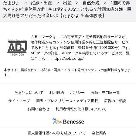
たまひよ
妊娠・出産
出産
自然分娩
1週間で赤
い！」「やっぱいきんで！うーーん！」と言われいきむ。肩が出
ちゃんの推定体重が約1キロ増?!そんなことある？計画無痛分娩・巨
てきた。よく"どぅるん"とか、出てくる時は痛くないとか言うけ
大児疑惑アリだった出産レポ【たまひよ 出産体験談】
ど、膣の中が裂けてたからか？でかいからか？激痛ではないが普
通にイテテテテ！って感じで出てきたw
ＡＢＪマークは、この電子書店・電子書籍配信サービスが、
・17:32
著作権者からコンテンツ使用許諾を得た正規版配信サービス
誕生!!!
であることを示す登録商標（登録番号 第11091000号）です。
・胎盤出てくる(痛くない)胎盤が立派で大きすぎて歓声が上がる
ABJマークの詳細、ABJマークを掲示しているサービスの一覧
はこちら→
https://aebs.or.jp/
w
・おなかを押される。全く痛くない。
本サイトに掲載されている記事・写真・イラスト等のコンテンツの無断転載を禁じま
・会陰縫合。最初は無痛の麻酔のおかげで痛くなかったけど、だ
す。
んだん痛くなってくる。「イテテテテ!!」と言ったら麻酔追加し
てくれた。まぁ我慢できる痛みだが、夫に手を握ってもらい、や
たまひよについて
利用規約
ポリシー
医師・専門家一覧
り過ごす。
・縫合完了。おなかがぺこぺこ！夫退出。
サイトマップ
調査・プレスリリース・メディア掲載
広告のご相談
・2時間安静。悪露がどんどん出てくる感覚(生理と同じ)が気持
お問い合わせ
利用者情報の取り扱いについて
ち悪いが、それ以外は痛いところも無く元気。家族や友達に
LINEしまくる。
・20時過ぎ
個人情報保護への取り組みについて
会社案内