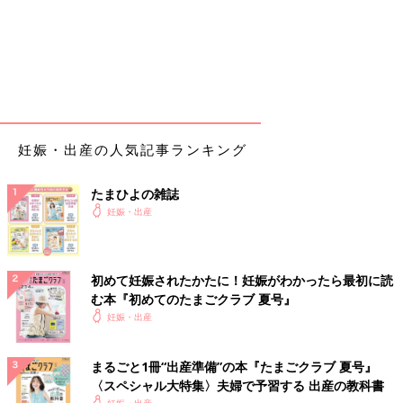
・ゆる散歩(5000歩くらい)
・何も無し！夜も特に痛くならず。
12日
・14:30
入院。
妊娠・出産の人気記事ランキング
・14:40
NSTと看護師さんからヒアリング。既往歴とか家族のこととか無
たまひよの雑誌
痛にした理由とか、、、。
妊娠・出産
・その後内診。子宮口1.5センチで「詳しくわからないけど、あ
んまり良くない」と言われる(笑)んなこと言われても(笑)ラミナ
リア10本入れる。まあ痛いけど、こんなもんかという感じ。
初めて妊娠されたかたに！妊娠がわかったら最初に読
・14:50
む本『初めてのたまごクラブ 夏号』
ラミナリアを入れたので抗生剤を点滴。「お産が終わるまで使う
妊娠・出産
太い針だよ」と言われた。普通の採血くらいの痛さ。入った後の
異物感の方がイヤな感じ。ただすぐ慣れた。
まるごと1冊“出産準備”の本『たまごクラブ 夏号』
・「初産なので明日は産まれないと思いますよー」と言われる。
〈スペシャル大特集〉夫婦で予習する 出産の教科書
え!!!1センチ開いてるからいけると思ってた!!絶対産んでやる…と
妊娠・出産