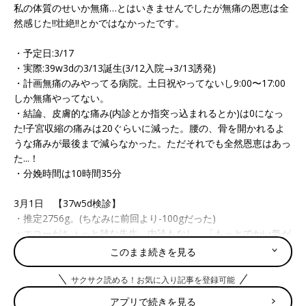
私の体質のせいか無痛…とはいきませんでしたが無痛の恩恵は全
然感じた!!壮絶!!とかではなかったです。
・予定日:3/17
・実際:39w3dの3/13誕生(3/12入院→3/13誘発)
・計画無痛のみやってる病院。土日祝やってないし9:00〜17:00
しか無痛やってない。
・結論、皮膚的な痛み(内診とか指突っ込まれるとか)は0になっ
た!子宮収縮の痛みは20ぐらいに減った。腰の、骨を開かれるよ
うな痛みが最後まで減らなかった。ただそれでも全然恩恵はあっ
た...！
・分娩時間は10時間35分
3月1日 【37w5d検診】
・推定2756g。(ちなみに前回より-100gだった)
・エコーがちょっと雑な先生。内診もなし。「もっとでかい気が
するんだが」と思う。
このまま続きを見る
7日 【38w4d検診】
サクサク読める！お気に入り記事を登録可能
・子宮口開いてない。推定3688gを叩き出す。再確認のため、9
アプリで続きを見る