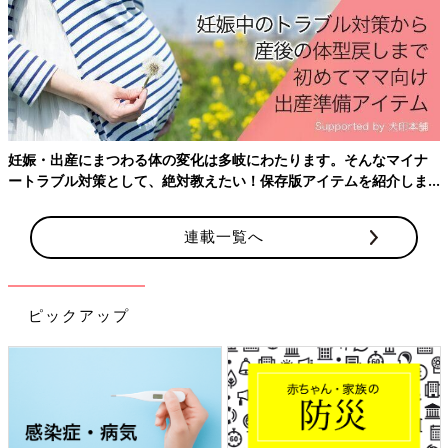
・7:00
医師の診察。ラミナリア抜く。入れる時より痛くない。子宮口4
センチ!伸展？みたいなのも良い、「頑張りましたね」と褒めら
れる。「9時から麻酔ができる」と説明あり。
・9:00すぎまで
妊娠・出産にまつわる体の変化は多岐にわたります。そんなマイナ
3〜4分間隔の陣痛。若干さっきより痛いかな？くらい。声出るレ
ートラブル対策として、絶対教えたい！保存版アイテムを紹介しま
ベルでは無い。深呼吸。
す。
・9:00すぎ
連載一覧へ
麻酔科医登場。背中に注射。（１）局所麻酔×2 （２）硬膜外麻
酔×2
だった。（１）は背中に注射したらそんくらいよね、という痛
ピックアップ
み。ただ後ろで見えないからビクッとなってしまう。（２）は
（１）よりググッと刺される痛み。激痛では全く無い。「おー結
構すぐ終わったな」と思った。
・10:00
だんだん麻酔効いてきたけど2〜3分間隔でくる陣痛はやや痛い。
声出るほどでは無く、深呼吸。(たぶんここらへんから普通は痛