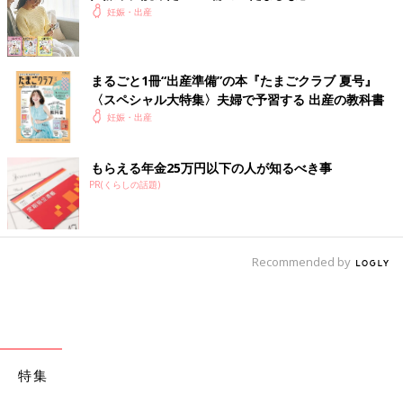
妊娠・出産
・渡されてた分娩着、産褥ショーツ、お産パッドして、「もしか
したらもうお産まで戻れないから、持っていきたいもの持ってき
てください」と言われる。着替えて荷物をまとめる。ちょいちょ
い水出て焦るが、幸い痛くないので落ち着いて用意。これは13日
まるごと1冊“出産準備”の本『たまごクラブ 夏号』
産めるのでは？！という嬉しさと麻酔できるまで6時間か...とい
〈スペシャル大特集〉夫婦で予習する 出産の教科書
う不安な気持ち。
妊娠・出産
・3:30ごろ
もらえる年金25万円以下の人が知るべき事
分娩室にきた。ラミナリア抜けてないか
PR(くらしの話題)
確認の内診(痛くない)抜けてない。4〜5分感覚で痛くなってく
る。ウイルス性胃腸炎の痛みと同じだった。胃腸炎は波がないの
で陣痛の方が楽。深い深呼吸を5.6セットすると波が終わる。
「今のうち寝て！」と助産師さんに言われるけどベッド硬いし寝
Recommended by
れぬ。
・4:00すぎ
「寝れないので座る姿勢にしたい」と言ってベッド上げてもら
う。引き続き4〜5分間隔の陣痛。痛みは深呼吸、痛みの無い時は
眠気が来るので目をつぶって休む、の繰り返し。痛いけど、声が
特集
出るレベルでは全然無い。