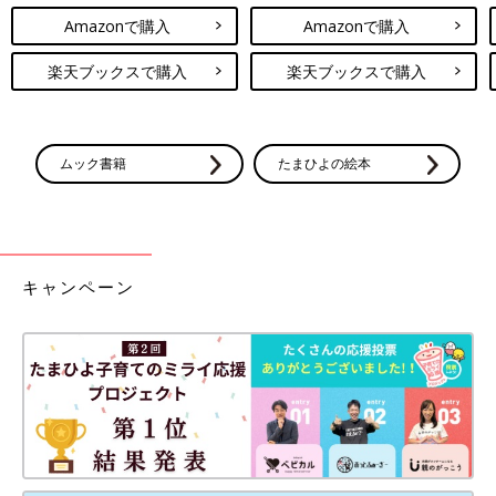
ーッフーッフーッ…起きてくれたよねすごいね」みたいになるw
Amazonで購入
Amazonで購入
引き続き、おなかの痛みは無いが、腰だけ痛い。例えるなら普通
の腰痛のひどい版。
楽天ブックスで購入
楽天ブックスで購入
・14:00〜16:00
ここが一番辛かった。頭の向きが普通下向きなのに上を向いてい
る。促進剤で陣痛強めて回るのを期待するしか無いとのこと。痛
ムック書籍
たまひよの絵本
すぎて深呼吸出来ず「痛い！ウウ！あぁっ」の声が我慢できな
い。体感1〜2分間隔。
・16:00〜17時過ぎ
麻酔は追加してくれてるが腰にはあまり効かず。おなかも痛くな
キャンペーン
ってきた。もう吸引で長ーく引っ張れば出れる位置にいるが、赤
ちゃんが元気なのでできるだけ自然に、とのことで促進剤追加さ
れまくる。内心「吸引しちゃおうよ〜」と思う。
・お産の体勢になっていきむ→進まないのでお産の体勢なおされ
て横向きで陣痛耐える を何度か繰り返す。麻酔のせいでいきむ
感覚が全くわからず、「それ顔でいきんでる!」など言われる。
イメトレしといたけどやっぱ難しい…。痛い時にいきむんだけ
ど、この時は今思えば我慢できる痛さだった。