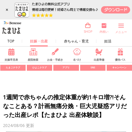
×
内祝い
SHOP
メニュー
TOP
妊娠・出産
赤ちゃん・育児
妊活
妊娠早見表
産院検索
お金・手続き
名づけ
出産準備
優待パス
たまごクラブ
ひよこクラブ
アプリ
SNS
キャンペーン
1週間で赤ちゃんの推定体重が約1キロ増?!そん
なことある？計画無痛分娩・巨大児疑惑アリだ
った出産レポ【たまひよ 出産体験談】
2024/08/06
更新