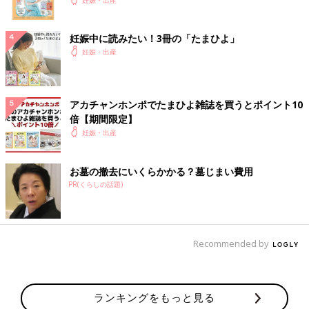
燃える。(実際翌日産みますw)
・15:30ごろまで NST付けつつ、点滴が終わるのを待つ。スマ
妊娠中に読みたい！3冊の「たまひよ」
ホ持ってくればよかったー！ヒマ。テレビつけてくれる。
妊娠・出産
・15:30すぎ 赤ちゃんが暴れており心拍数が高すぎる。「この
まま終わりにするわけにはいかない(笑)」と看護師さんに言われ
アカチャンホンポでたまひよ雑誌を買うとポイント10
る(笑)160ぐらい出ちゃってたらしい。何度かアラームが鳴って
倍【期間限定】
いたのはそれかな？
妊娠・出産
・「お母さんの水分足りてないと心拍数上がるんだよね」と、パ
ックの緑茶を渡される。普通にカフェインやなwと思う
お墓の撤去にいくらかかる？墓じまい費用
PR(くらしの話題)
・16:00〜16:30
座る姿勢になってさらにぼーっとテレビ見る。座ったからか？ア
ラーム1回も鳴らず。2.30分ぐらいしてNST終了。ちなみにラミ
ナリアの痛みは特に無し。ただただ暇だった(笑)
Recommended by
・16:40
やっと部屋に戻る。荷物を整理する。暇すぎるし子宮口が少しで
も開けばと思い病院内をうろうろ探検。コーヒー飲んだり自販機
ランキングをもっと見る