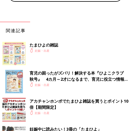
でジュース買ったり。タンポンが入ってるような違和感は若干あ
るが、痛みはないので全然大丈夫。
・18:00
帰ってきたら夕飯の時間！明日の朝昼は絶食なので、噛み締める
関連記事
w
たまひよの雑誌
13日
妊娠・出産
・0:00
ラミナリアの違和感と、たまーにの前駆
陣痛
+緊張で寝れず。
・1:00
育児の困ったがズバリ！解決する本『ひよこクラブ
やっとうとうと。
秋号』 4カ月～2才になるまで、育児に役立つ情報が
いっぱい！
妊娠・出産
・2:00
お！1時間寝れた！と思ったのを覚えてる。寝落ち。
アカチャンホンポでたまひよ雑誌を買うとポイント10
倍【期間限定】
・3:00すぎ おねしょした？なんだ？の違和感で起きる。肛門あ
妊娠・出産
たり触ったらちょい濡れ。室内かなり暑く汗か。と思い寝ようと
するが、待った、破水か？と思う。起き上がったらさらに出る。
妊娠中に読みたい！3冊の「たまひよ」
痛くない。ナースコール押す。