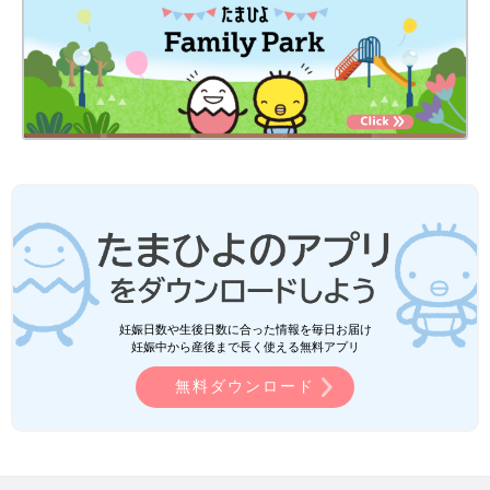
・「頭の向きが横に変わったよ」と言われる。産めなくはないら
しい。
・17:00〜
担当助産師さんが退勤。「ごめんね、私もう上がるんだ、頑張っ
てね」と声かけられる。「うん」と返事wもうここら辺はタメ口
になってくるw
・夜担当の助産師さんが来る。この人がスパルタだけどすごかっ
た…
・挨拶するなり「○○さん？！いい？！痛い時はいきまない
と！！」と言われる。痛みの波(引き続きほぼ腰のみ)がきたタイ
ミングまでいきむ。ここらへんから、いきみたい感覚も出てきて
いきめてきた。
・ただただ、痛い…痛みのピークここだった。いきんでるときは
妊娠日数や生後日数に合った情報を毎日お届け
痛み感じないけど、休んだ途端痛みがくるので心が折れそうにな
妊娠中から産後まで長く使える無料アプリ
るが「もう1回！！」と言われ頑張る。
会陰切開
する。痛みは0。
無料ダウンロード
・「頭が大きすぎるのと、横向きで降りて来にくいため吸引す
る」と言われ、こくこく頷く。吸引の機械入れられる。皮膚感覚
は麻酔が効いてるので何も感じない
・吸引で頭が出てくる。肩が出てくるときは予習した通り「いき
まないでハッハッハッ」って言われて実行したが「だめだでか