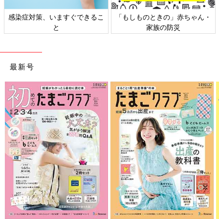
く無いと思う。効きづらい体質)
感染症対策、いますぐできるこ
「もしものときの」赤ちゃん・
と
家族の防災
・10:30
内診。感覚が無くて感動!めちゃ良い感じとのこと。
・11:40
最新号
腰とかさすってもらおうか、とのことで夫を呼ぶ。ただ正直、腰
やお尻の皮膚感覚が無く、さすってもらってもあんまり意味がな
い気がしたが...心強いので嬉しい!
・12:00
夫入室。引き続き2〜3分間隔。痛みがない時は目をつぶって休
む。休んでる時、夫も静かにしてくれていて助かった。
〜〜ここからは適宜麻酔追加してくれている。ただ正直、追加し
た感は無く、皮膚感覚は無くなって最高快適!おなかはずっとそ
んな痛くない!腰が痛い!!の状態だった〜〜
・12:00〜14:00
まだまだ時間はかかるけど、順調だよと言われる。痛みの合間で
夫に「昼何食べたん？」など雑談。「昨日ラインしたらすぐ…フ