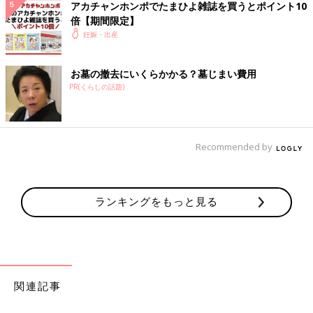
アカチャンホンポでたまひよ雑誌を買うとポイント10
つ*****さん
倍【期間限定】
無印でホホバオイル買ってお風呂あがりにおっぱいとお股に
妊娠・出産
ぬりだしたんですけど、おっぱいはちょっと引っ張るくらい
で、お股も塗って保湿した気分になって満足してちゃんとマ
お墓の撤去にいくらかかる？墓じまい費用
ッサージまでしてないって感じです😒笑 そしてオイルが乾
PR(くらしの話題)
くまで乳首テカテカマンでコソコソうろついてます…笑
💬 1
♥
1
ミ*****さん
Recommended by
保湿だけでもしていて偉いですね！ 乾くまでに服着ると気
持ち悪いですよね😅 私もベビーオイル塗った後は、乾か
してから着てます！
ランキングをもっと見る
♥
0
k*****さん
関連記事
おっぱいマッサージは産院から指導があったのでやってます
←でも、面倒な時あるのでたまにサボるし、必ず入念にやる