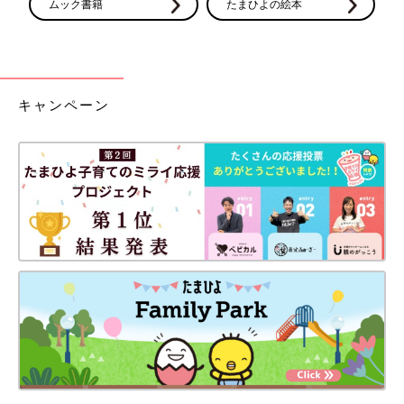
ムック書籍
たまひよの絵本
今日からおっぱいマッサージと会陰マッサージしてバンバンお腹
張らせようと産院から！逆子を食い止めるらしい！助産師さんに
やり方教えてもらった！おっぱいマッサージしてもらったら母乳
でてビビり.....
＜続きはアプリから＞
キャンペーン
💬 8
♥
4
き*****さん
会陰切開が嫌だ！切りたくない！ってすごい思うのに、今週臨月
入るのに何もやってない😅会陰マッサージとかオイルすら買って
ないソファでグータラしてる🫣こりゃ確実に切るな.....
＜続きはアプリから＞
💬 9
♥
11
同じ出産予定月の妊婦さんの体験談や質問が読める
「まいにちのたまひよ」アプリ