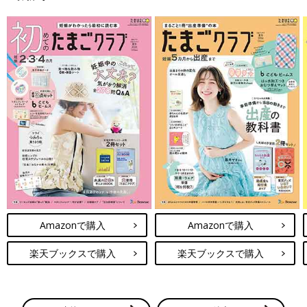
る*****さん
お産教室で聞いた会陰の話※あくまで私が通う病院の話・会陰マ
ッサージはやったら効果あるけど劇的に伸びやすくはならない・
会陰マッサージしていたら助産師は見たら分かる、切りたくない
気持ちには応えてあげたい.....
＜続きはアプリから＞
💬 6
♥
23
し*****さん
注文してたカレンデュラオイル届いた！塗った直後はほんのりベ
ルガモットの良い香りがしてお肌もしっとりと潤います💕これで
会陰マッサージがんばろ〜٩(๑❛ᴗ❛๑)۶".....
Amazonで購入
Amazonで購入
＜続きはアプリから＞
楽天ブックスで購入
楽天ブックスで購入
💬 7
♥
2
た*****さん