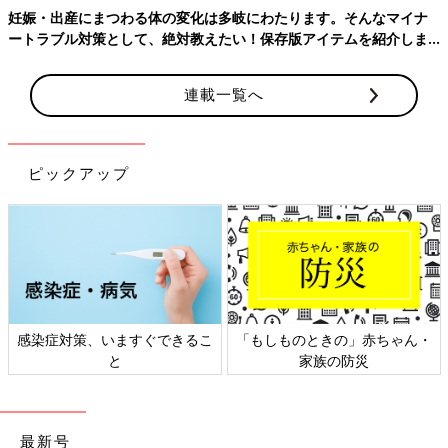
ちゃんと行ってて偉いですね✨ オイル確かにベタっとき
妊娠・出産にまつわる体の変化は多岐にわたります。そんなマイナ
て、せっかく塗ったのに落としたくなりますよね(＞＜)💦
ートラブル対策として、絶対教えたい！保存版アイテムを紹介しま
す。
♥
0
連載一覧へ
ぴ*****さん
会陰マッサージ&保湿をしてましたが結局切開されました！
ピックアップ
初産は会陰硬いのでだいたいが切開になると言われました
😳
💬 1
♥
1
ミ*****さん
そーなんですね！ せっかく行ってたのに残念ですね😢 私
は全くやってないので、切ることになるだろうな〜>д<*)ｺ
感染症対策、いますぐできるこ
「もしものときの」赤ちゃん・
ﾜｲ
と
家族の防災
♥
0
最新号
関連するその他の体験談