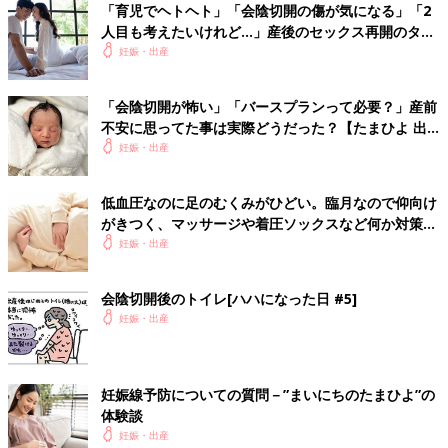
じゃなくて適当に気が向いたらって感じです😂ちゃんとや
「育児でヘトヘト」「会陰切開の傷が気になる」「2
った方がいいんだろうけど…笑 会陰マッサージは指導ない
人目も考えたいけれど…」産後のセックス再開のタイ
のでしてません！ 自分で勝手にやって良いかも分からない
ミングは？
妊娠・出産
し、検索した事ないのでやり方すら分からないです🤷🏻‍♀️笑
💬 1
♥
1
「会陰切開が怖い」「バースプランって必要？」産前
不安に思ってた事は実際どうだった？【たまひよ 出
産体験談】
妊娠・出産
ミ*****さん
中々毎日続けるのは難しいですよね😓 私も気が向いた時
低血圧なのに足のむくみがひどい。臨月なので仰向け
にすこーしやるくらいです笑 会陰分かりにくくて中々手が
がきつく、マッサージや着圧ソックスなど何か対策さ
出しにくい気がします💦
れている方いますか？－”まいにちのたまひよ”の体験
妊娠・出産
♥
1
談
会陰切開後のトイレ[ハハになった日 #5]
妊娠・出産
ま*****さん
乳頭マッサージはしてます。 会陰切開が怖くて会陰マッサ
ージもオイル買って少しやってたんですが、、 産院で相談
妊娠線予防についての質問－”まいにちのたまひよ”の
したら、会陰切開したほうが治りが早いよーと看護師さんに
体験談
言われたので、やめてしまいました。産院に聞いてみると良
妊娠・出産
いかもです！