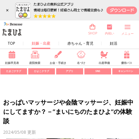
×
内祝い
SHOP
メニュー
TOP
妊娠・出産
赤ちゃん・育児
妊活
妊娠早見表
産院検索
お金・手続き
名づけ
出産準備
優待パス
たまごクラブ
ひよこクラブ
アプリ
SNS
キャンペーン
おっぱいマッサージや会陰マッサージ、妊娠中
にしてますか？－”まいにちのたまひよ”の体験
談
2024/05/08
更新