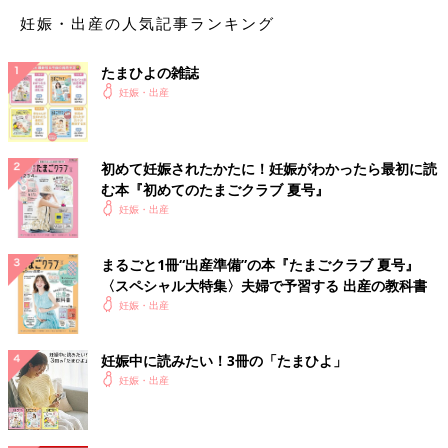
たりしてます💡 ベビが出てくる感じが想像できる時間にな
妊娠・出産の人気記事ランキング
ってます☺️💡
💬 2
♥
1
たまひよの雑誌
妊娠・出産
ミ*****さん
ほんとだ！同じ誕生日ですね(*ﾟ∀ﾟ*)✨ 私も最近毎日暑い
ので、たまにしか浸かってません💦 私は、パンフレットや
初めて妊娠されたかたに！妊娠がわかったら最初に読
YouTubeでやり方見てますが、間違ってたらどうしようと
む本『初めてのたまごクラブ 夏号』
思い中々出来てません(＞＜) スムーズにするにはやってお
妊娠・出産
いた方がいいのかもだけど…
♥
0
まるごと1冊“出産準備”の本『たまごクラブ 夏号』
〈スペシャル大特集〉夫婦で予習する 出産の教科書
k*****さん
妊娠・出産
ばっちりチョッキンされました🤣🤣 いいとこまでは伸びて
くれた気はしてます😂
妊娠中に読みたい！3冊の「たまひよ」
妊娠・出産
♥
0