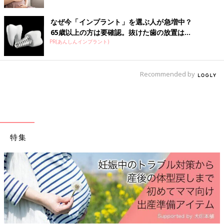
💬 1
♥
1
なぜ今「インプラント」を選ぶ人が急増中？
65歳以上の方は要確認。抜けた歯の放置は...
ミ*****さん
PR(あんしんインプラント)
そうなんですかね？ 今からちゃんとやり出しても切ること
になるかな？と思ってます 次の健診まで何もなければ聞い
Recommended by
てみます(*´꒳`*)
♥
1
て*****さん
特集
一応会陰切開したくないので 会陰マッサージを週2、会陰パ
ックを週1～2、乳頭マッサージを週2～3やってます🙆 オイ
ルがベタベタして気になるので、入浴時の最後にマッサージ
してまたポディーソープで洗い流してしまってます😂
💬 1
♥
1
ミ*****さん