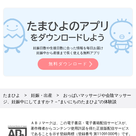
妊娠日数や生後日数に合った情報を毎日お届け
妊娠中から産後まで長く使える無料アプリ
無料ダウンロード
＼月間投稿数80万件以上／ 同じ出産予定月の妊婦さん同士で情
報交換できる同期ルームと、先輩ママの知恵を借りられる「グッ
ズ」や「お金」「出産レポート」などのカテゴリルームの２種類
たまひよ
妊娠・出産
おっぱいマッサージや会陰マッサー
をご用意♪
ジ、妊娠中にしてますか？－”まいにちのたまひよ”の体験談
無料公式アプリをダウンロード ＞
※上記の投稿は、アプリ「まいにちのたまひよ」ルームに投稿されたものから引用
ＡＢＪマークは、この電子書店・電子書籍配信サービスが、
しており、アイコン画像やユーザ名など一部編集しています。
著作権者からコンテンツ使用許諾を得た正規版配信サービス
であることを示す登録商標（登録番号 第11091000号）です。