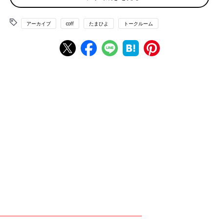
乳頭だけマッサージしてます！ 会陰は病院で推奨していな
いみたいだったので（爪とかで傷付く方が怖いとのこと）、
なるべくあぐらをかいたりして会陰が伸びるようにしてます
アーカイブ
coff
たまひよ
トークルーム
😣伸びるといいなぁ
💬 1
♥
1
ミ*****さん
みなさん、ちゃんとマッサージしれてるんですね！ 会陰は
分かりにくいし、確かに爪とかで傷付けたらあぶないです
よね💦 私も会陰が伸びるような姿勢とかを試してみようか
な٩(๑❛ᴗ❛๑)۶
♥
0
k*****さん
ミ*****さん予定日一緒です☺️ どっちも湯船浸かった日だ
けやってます🙌(毎日浸かってない🤣) 会陰はこれで良いの
か?と思いながら、病院からもらった紙通りに頑張ってます
😇 やりだすと痛いところがあるので、重点的にほぐしてみ