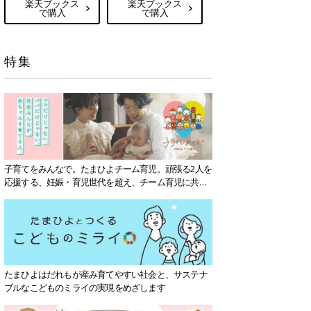
楽天ブックス
楽天ブックス
で購入
で購入
特集
子育てをみんなで。たまひよチーム育児。頑張る2人を
応援する、妊娠・育児世代を超え、チーム育児に共感
する社会を目指していきます。
たまひよはだれもが産み育てやすい社会と、サステナ
ブルなこどものミライの実現をめざします