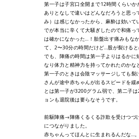
第一子は子宮口全開まで12時間くらい
ありとなしで違いはどんなだろうと思っ
み）は感じなかったから、麻酔は効いて
でが本当に辛くて大騒ぎしたので和痛っ
は確かになかった…！胎盤出す痛みもな
て、2〜30分の時間だけど…股が裂ける
でも、陣痛の時間は第一子よりはるかに
なり体力と精神力を持ってかれたのかな
第一子のときは会陰マッサージしても裂
さんが途中赤ちゃんが出るスピードを緩
とは第一子が3200グラム弱で、第二子
ョンも退院後は要らなそうです。
前駆陣痛→陣痛くるくる詐欺を受けつづ
につながりました。
赤ちゃんってほんとに生まれるんだな…