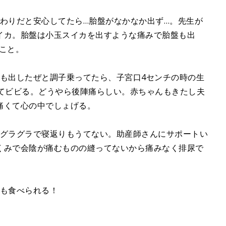
は終わりだと安心してたら…胎盤がなかなか出ず…。先生が
イカ。胎盤は小玉スイカを出すような痛みで胎盤も出
こと。
胎盤も出したぜと調子乗ってたら、子宮口4センチの時の生
じてビビる。どうやら後陣痛らしい。赤ちゃんもきたし夫
痛くて心の中でしょげる。
骨盤グラグラで寝返りもうてない。助産師さんにサポートい
くみで会陰が痛むものの縫ってないから痛みなく排尿で
飯も食べられる！