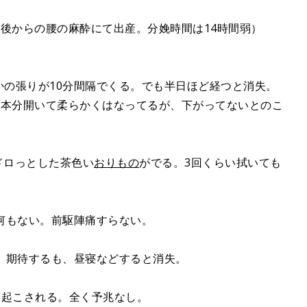
後からの腰の麻酔にて出産。分娩時間は14時間弱）
かの張りが10分間隔でくる。でも半日ほど経つと消失。
2本分開いて柔らかくはなってるが、下がってないとのこ
らドロっとした茶色い
おりもの
がでる。3回くらい拭いても
、何もない。前駆陣痛すらない。
る。期待するも、昼寝などすると消失。
レに起こされる。全く予兆なし。