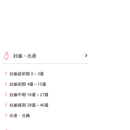
妊娠・出産
妊娠超初期 0～3週
妊娠初期 4週～15週
妊娠中期 16週～27週
妊娠後期 28週～40週
出産・分娩