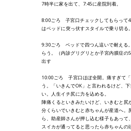
7時半に家を出て、7:45に産院到着。
8:00ごろ 子宮口チェックしてもらっ
はベッドに突っ伏すスタイルで乗り切る
9:30ごろ ベッドで四つん這いで耐え
らう。（内診グリグリとか子宮内膜症の
出す
10:00ごろ 子宮口ほぼ全開。痛すぎ
う。「いきんでOK」と言われるけど、
い。人生イチ尻に力を込める。
陣痛くるといきみたいけど、いきむと尻
分くらいでいきむと赤ちゃんが産道へ。
ら、助産師さんが押し込む様子もあって
スイカが通ってると思ったら赤ちゃんの