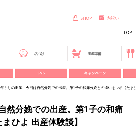
SHOP
内祝い
TOP
き
名づけ
出産準備
SNS
キャンペーン
7年ぶりの出産。今回は自然分娩での出産。第1子の和痛分娩との違いをレポ【たまひ
自然分娩での出産。第1子の和痛
まひよ 出産体験談】