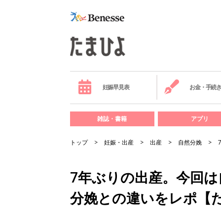
妊娠早見表
お金・手続
雑誌・書籍
アプリ
トップ
妊娠・出産
出産
自然分娩
7年ぶりの出産。今回は
分娩との違いをレポ【た