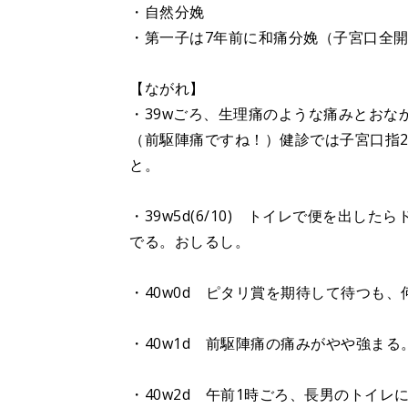
・自然分娩
・第一子は7年前に和痛分娩（子宮口全開
【ながれ】
・39wごろ、生理痛のような痛みとおな
（前駆陣痛ですね！）健診では子宮口指
と。
・39w5d(6/10) トイレで便を出した
でる。おしるし。
・40w0d ピタリ賞を期待して待つも
・40w1d 前駆陣痛の痛みがやや強ま
・40w2d 午前1時ごろ、長男のトイ