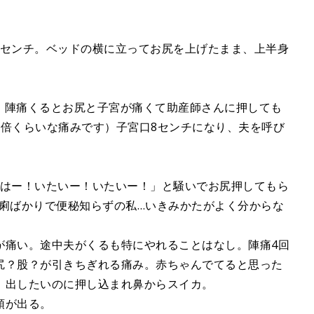
て4センチ。ベッドの横に立ってお尻を上げたまま、上半身
。
る。陣痛くるとお尻と子宮が痛くて助産師さんに押しても
5倍くらいな痛みです）子宮口8センチになり、夫を呼び
て「はー！いたいー！いたいー！」と騒いでお尻押してもら
下痢ばかりで便秘知らずの私…いきみかたがよく分からな
が痛い。途中夫がくるも特にやれることはなし。陣痛4回
尻？股？が引きちぎれる痛み。赤ちゃんでてると思った
、出したいのに押し込まれ鼻からスイカ。
頭が出る。