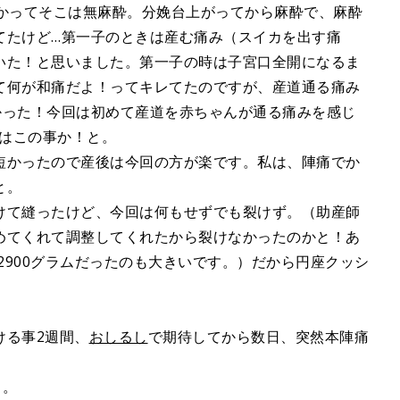
かかってそこは無麻酔。分娩台上がってから麻酔で、麻酔
てたけど…第一子のときは産む痛み（スイカを出す痛
いた！と思いました。第一子の時は子宮口全開になるま
て何が和痛だよ！ってキレてたのですが、産道通る痛み
かった！今回は初めて産道を赤ちゃんが通る痛みを感じ
とはこの事か！と。
短かったので産後は今回の方が楽です。私は、陣痛でか
と。
けて縫ったけど、今回は何もせずでも裂けず。（助産師
めてくれて調整してくれたから裂けなかったのかと！あ
は2900グラムだったのも大きいです。）だから円座クッシ
ける事2週間、
おしるし
で期待してから数日、突然本陣痛
。。