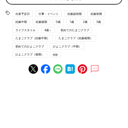
2024年2月3日生まれの場合は「四緑木星」となります。
出産予定日
行事・イベント
妊娠超初期
妊娠初期
※クリックで拡大
妊娠中期
妊娠後期
0歳
1歳
2歳
3歳
九星気学とは、古代中国を起源とする占いで、生まれた年月日の
ライフスタイル
4歳～
初めてのたまごクラブ
九星と、自然哲学からなる五行、方位を元に占うものです。生ま
たまごクラブ（妊娠中期）
たまごクラブ（妊娠後期）
れ年によって、自分の九星が何かが決まってきますので、上記の
初めてのひよこクラブ
ひよこクラブ（中期）
図表から、自分の九星が何かを調べましょう。
ひよこクラブ（後期）
app
まず、上記の図表で、自分の生まれ年を探します。見つけた自分
の生まれ年のある列のいちばん上に書かれているのが、あなたの
九星です。
ただし、1月1日～2月3日（年によっては2月2日または4日）生ま
れの人は注意が必要です。九星気学は旧暦で考えるため、立春の
前日（節分の日）までは、誕生年の前の年の九星があなたの九星
になります。なお、立春節分の日は年によって異なり、ここ80年
では下記のようになります。
・九星を前の年で見るのが1月1日～2月２日生まれになる誕生年
（節分が2月2日）