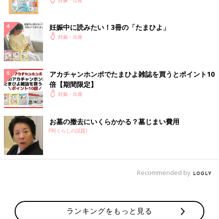
妊娠中に読みたい！3冊の「たまひよ」
妊娠・出産
アカチャンホンポでたまひよ雑誌を買うとポイント10
倍【期間限定】
妊娠・出産
九星気学から見た2025年のあなたの運勢は？ ●写真はイメージです
winyuu/gettyimages
お墓の撤去にいくらかかる？墓じまい費用
それでは、九星別に2025年の運勢を見ていきましょう。
PR(くらしの話題)
【一白水星】物事がスムーズに進んでいく大吉運
充実の年に入ります。物事が整い、認められ、希望がかなう、と
Recommended by
てもいい運勢です。その分、他者に嫉妬されるトラブルがあるか
もしれませんが、気にせず、自分が思う道を邁進（まいしん）し
て大丈夫。運気を味方に、実りある1年になるよう挑戦していき
ランキングをもっと見る
ましょう。