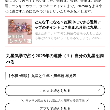
勢について占ってもらいました。健康運、金運、仕事運、恋愛
運、ラッキーカラー、ラッキーアイテムまで、2025年をより幸
せに過ごすために気をつけるといいことをお伝えします。
どんな子になる？妊娠中にできる運気ア
ップのポイントは？生まれ月別に九星気
学で占う2025年生まれベビーの運勢【栗
迎えた新年。2025年は待望の赤ちゃんと出会え
原里央子監修】
る年という方もいらっしゃるでしょう。2025年
後半出産予定のママには、まだ自分が妊娠して
いることに気づいていない人やこれから授かる
人もいらっしゃいます。2025年に生まれる赤ち
九星気学で占う2025年の運勢（１）自分の九星を調
ゃんについて、運勢やどんな子に育つかという
べる
傾向を、易学や風水など豊富な占いの知識を持
つ栗原里央子先生に、占ってもらいました。
【令和7年版】九星と生年・満年齢 早見表
この表の見方：誕生年の上にあるのがあなたの九星です。
このまま続きを見る
ただし誕生日が立春前（1月1日～節分※）の方は、生まれ年の前
の年の九星となります。
サクサク読める！お気に入り記事を登録可能
※節分は2月3日ごろ、年によって変わります。
アプリで続きを見る
例えば2024年（令和6年）2月4日生まれの場合は「三碧木星」、