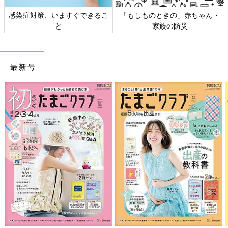
もえぎ色
感染症対策、いますぐできるこ
「もしものときの」赤ちゃん・
【四緑木星】交友関係、娯楽など楽しく過ごせる1年
と
家族の防災
今までの努力が実る年です。交友関係も盛んで、友人も増えそ
う。レジャーにも恵まれ、さまざまな人と楽しい時間を過ごすこ
とができそうです。ただし、終わらせるべきこともありそう。始
最新号
まりも終わりもある年ととらえ、行動していきましょう。
●健康運
口やのど、肺などに注意しましょう。咳（せき）は長く続くこと
も考えられます。
●金運
出してもどこかから入ってくる運勢。少額での投資など、運用も
おすすめです。
●仕事運
順調。ほかからもお声がかかりそうですが、今の仕事を続けるこ
とが大事です。
●恋愛運
新しい出会いがたくさんありそう。ただ、終わりを決断すべきと
きはきっぱりと。
●ラッキーアイテム