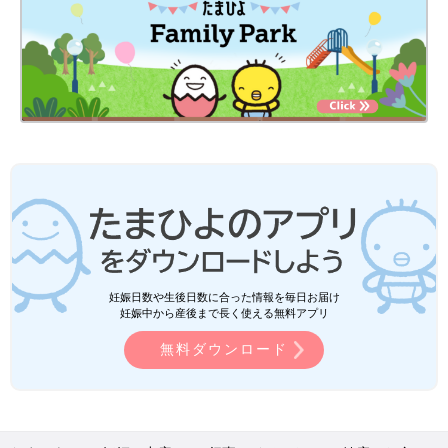
●恋愛運
別れと出会いがありそう。自然にまかせ、来た者は受け入れ、去
る者は追わずが吉。
●ラッキーアイテム
クッション、積立貯金
●ラッキーカラー
グレー、ブラック
【六白金星】運気もよく、今までのことが認められる年
今までの努力が認められる年です。役職が変わったり、新たな役
職をまかせられたり、また思わぬ人財との出会いもありそう。人
や事柄を大切にして過ごしましょう。また、いい運気を生かすた
めにも、疲れたら休息を取るということも忘れずに。
妊娠日数や生後日数に合った情報を毎日お届け
●健康運
妊娠中から産後まで長く使える無料アプリ
悪くありませんが、目の周辺に注意。視力バランスのチェックや
目の紫外線対策を。
無料ダウンロード
●金運
予想外のところから、お金が入ってくることがありそう。ただ、
支出はかさみがち。
●仕事運