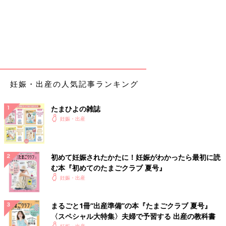
令和7年（2025年）生まれ、令和3年（2021年生まれ）
・九星を前の年で見るのが1月1日～2月4日生まれになる誕生年
（節分が2月４日）
昭和59年（1984年）生まれ、昭和55年（1980年）生まれ、昭和
51年（1976年）生まれ、昭和47年（1972年）生まれ、昭和43年
（1968年）生まれ、昭和39年（1964年）生まれ、昭和35年
（1960年）生まれ、昭和31年（1956年）生まれ、昭和27年
（1952年）生まれ、昭和26年（1951年）生まれ、昭和23年
妊娠・出産の人気記事ランキング
（1948年）生まれ、昭和22年（1947年）生まれ
上記以外の誕生年では2月3日が節分となるので、1月1日～2月3
たまひよの雑誌
日生まれの方は九星を前の年で見てください。
妊娠・出産
例：2024年は2月3日が節分。そのため、2024年2月3日の人は四
緑木星、2024年2月4日生まれの人は三碧木星、となります。
初めて妊娠されたかたに！妊娠がわかったら最初に読
九星気学で占う2025年の運勢（２）九星別2025年
む本『初めてのたまごクラブ 夏号』
の運勢
妊娠・出産
まるごと1冊“出産準備”の本『たまごクラブ 夏号』
〈スペシャル大特集〉夫婦で予習する 出産の教科書
妊娠・出産