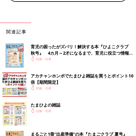
●健康運
はやり病にかかりやすい傾向が。皮膚や腸に症状が出てきやすい
ので注意を。
●金運
よいです。ある程度まとまったお金は定期預金などに回すと、さ
関連記事
らに運気がアップ。
●仕事運
育児の困ったがズバリ！解決する本『ひよこクラブ
上司や部下など周囲に認められ、頼りにされるので、充実した1
秋号』 4カ月～2才になるまで、育児に役立つ情報が
年になるでしょう。
いっぱい！
妊娠・出産
●恋愛運
とても好調です。願ったとおりの展開で進みそう。遠方からの縁
アカチャンホンポでたまひよ雑誌を買うとポイント10
も期待できます。
倍【期間限定】
●ラッキーアイテム
妊娠・出産
ネクタイ、マフラー、扇子、うちわ
●ラッキーカラー
深いみどり、あんず色、あい色
たまひよの雑誌
妊娠・出産
【二黒土星】変化を望むより、着実にこなすことが吉
変化を求める年になります。たとえば仕事を変えるなど、何かを
まるごと1冊“出産準備”の本『たまごクラブ 夏号』