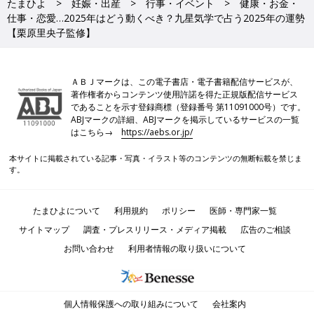
たまひよ
妊娠・出産
行事・イベント
健康・お金・
思いもよらないところから仕事が入ってくるなど、好調な運気に
仕事・恋愛…2025年はどう動くべき？九星気学で占う2025年の運勢
恵まれます。
【栗原里央子監修】
●恋愛運
出会いに恵まれる年です。ハッピーな半面、長いつき合いは終わ
りを迎えることも。
ＡＢＪマークは、この電子書店・電子書籍配信サービスが、
●ラッキーアイテム
著作権者からコンテンツ使用許諾を得た正規版配信サービス
キャップなど帽子
であることを示す登録商標（登録番号 第11091000号）です。
●ラッキーカラー
ABJマークの詳細、ABJマークを掲示しているサービスの一覧
濃いピンク
はこちら→
https://aebs.or.jp/
【七赤金星】コツコツ努力を続けることで人間関係が厚
本サイトに掲載されている記事・写真・イラスト等のコンテンツの無断転載を禁じま
す。
く
地下に潜ったような1年になりそう。他人がうらやましく見える
たまひよについて
利用規約
ポリシー
医師・専門家一覧
など、心も孤独になりがちですが自分のペースを大切に過ごしま
サイトマップ
調査・プレスリリース・メディア掲載
広告のご相談
しょう。また、来年以降に備えて、コツコツ努力することが幸運
お問い合わせ
利用者情報の取り扱いについて
を呼び、家族や友人などのつながりは密になるでしょう。
●健康運
下半身の冷えに注意しましょう。夏もクーラーによる冷えから、
体調を崩すことも。
個人情報保護への取り組みについて
会社案内
●金運