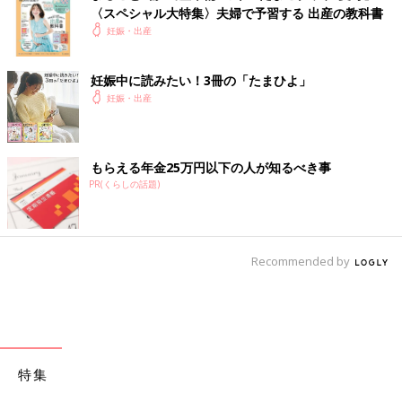
変えたくなってしまうのですが、それで運気は変わりません。周
〈スペシャル大特集〉夫婦で予習する 出産の教科書
囲に頼まれたことを、無理をせず、できる範囲で、辛抱強く着実
妊娠・出産
にこなしていくことが必要。それが望む未来につながります。
●健康運
頼りにされすぎて、疲れやすい傾向が。ストレスをためすぎない
妊娠中に読みたい！3冊の「たまひよ」
ように気をつけて。
妊娠・出産
●金運
必要以上に倹約するより、出すべきところにはきちんと出すよう
にすると吉。
もらえる年金25万円以下の人が知るべき事
●仕事運
PR(くらしの話題)
充実し、結果が出る1年。ただし、目に見えないような忙しさに
も見舞われます。
●恋愛運
相手を尊重した振る舞いが◎。相手がいる人は新たな出会いより
Recommended by
今の関係を大切に。
●ラッキーアイテム
アンティークなど、少し古いものや、長く使っているもの
●ラッキーカラー
からし色
特集
【三碧木星】一歩引いて過ごすことが、幸運を招く