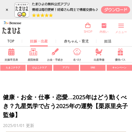
×
内祝い
SHOP
メニュー
TOP
妊娠・出産
赤ちゃん・育児
妊活
妊娠早見表
産院検索
お金・手続き
名づけ
出産準備
優待パス
たまごクラブ
ひよこクラブ
アプリ
SNS
キャンペーン
健康・お金・仕事・恋愛…2025年はどう動くべ
き？九星気学で占う2025年の運勢【栗原里央子
監修】
2025/01/01
更新