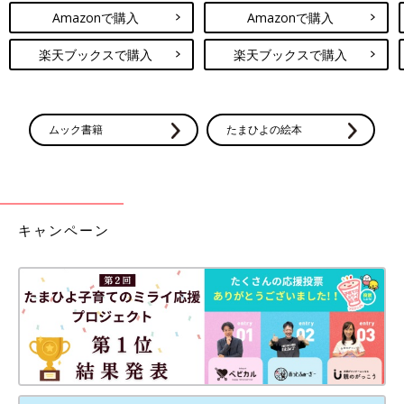
お香、香水など香りのあるもの。とくに柑橘（かんきつ）系が
Amazonで購入
Amazonで購入
吉。
●ラッキーカラー
楽天ブックスで購入
楽天ブックスで購入
ワインレッド
【五黄土星】変化の年。流れに逆らわず、誠実な対処を
ムック書籍
たまひよの絵本
9年に1度の変化の年。仕事や身内のこと、環境など、自分が望
む・望まないに関わらず、変わらざるを得なくなります。自分の
希望と違っても流れに逆らわず、目の前のことに誠実に対処を。
能動的に動こうとすると逆に運気が悪くなるので要注意です。
●健康運
キャンペーン
体が変化する年になりそうです。足や腰、関節など痛みに気をつ
けましょう。
●金運
貯（た）まりやすい年。ただし、家の修繕など出さざるを得ない
出費がかさむ恐れも。
●仕事運
ポジションが変わる可能性が。地道にやっていくことで、来年以
降につながります。