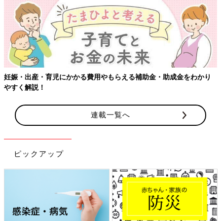
一見好調な年のようですが、影もあるため、さまざまな面で一歩
引いて過ごすのがよさそうです。頑張りすぎず、本来の70％くら
いの力で過ごすと、いいことがありそう。とくに休息を大事にす
ることが、健康面、仕事面での発展につながります。
●健康運
とてもよいですが、過信は禁物。ちょっとした休息を大事にしな
妊娠・出産・育児にかかる費用やもらえる補助金・助成金をわかり
がら過ごして。
やすく解説！
●金運
給料が少し上がるなど、大幅ではありませんが、少額の収入アッ
プが見込めます。
連載一覧へ
●仕事運
忙しい1年になりそう。長く続けるためには休息も必要だという
ことを忘れずに。
ピックアップ
●恋愛運
お誘いがあるなど、好調。目上の人、役職を持った人などの出会
いがある予感。
●ラッキーアイテム
宝石、貴金属、アクセサリー、ファッショングラス
●ラッキーカラー