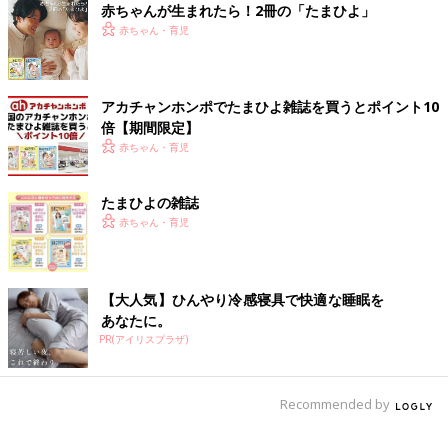
赤ちゃんが生まれたら！2冊の「たまひよ」
※記事の内容は記事執筆当時の情報であり、現在と異なる場合が
赤ちゃん・育児
あります。
アカチャンホンポでたまひよ雑誌を買うとポイント10
倍【期間限定】
赤ちゃん・育児
たまひよの雑誌
赤ちゃん・育児
【大人気】ひんやり冷感寝具で快適な睡眠を
あなたに。
PR(アイリスプラザ)
Recommended by