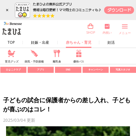
×
内祝い
SHOP
メニュー
TOP
妊娠・出産
赤ちゃん・育児
妊活
育児グッズ
病気・予防接種
離乳食
優待パス
ひよこクラブ
アプリ
SNS
キャンペーン
写真スタジオ
子どもの試合に保護者からの差し入れ、子ども
が喜ぶのはコレ！
2025/03/04
更新