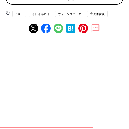
ば子どもたち喜びますか？」
口コミサイト『ウィメンズパーク』には、部活動の差し入れをし
4歳～
今日は何の日
ウィメンズパーク
育児体験談
ているママたちが多いので、子どもたちに好評な差し入れを聞い
てみました。
「息子は卓球部ですが、体育館がとても暑い！ なので凍らせた
ゼリー飲料が定番です。飲みやすいし、飲んでる途中でも栓がで
きるから便利ですよ」
「ウィダーinゼリーのようなパックのジュースを凍らせたもの。
渡すときにちょうどいい柔らかさになります」
「カルディで購入したフルーツ餅を冷やして持っていったら喜ん
でくれました。疲れた体には甘いものがおいしく感じるみたい」
「凍らせたポッキンアイスは、安いし、子どもたちも大好き。た
だ、溶けかけると折れにくいのが難点。念のためハサミも持って
いきます」
運動部系の差し入れは、冷たいものが定番のようです。凍らせた