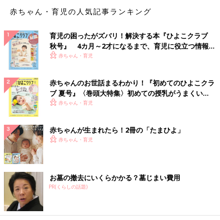
ものならさらによし。
赤ちゃん・育児の人気記事ランキング
「上の学年の保護者の方がバナナを持ってきてくれました。満腹
育児の困ったがズバリ！解決する本『ひよこクラブ
感のあるバナナは、食べ盛りの男の子には3時のおやつに喜ばれ
秋号』 4カ月～2才になるまで、育児に役立つ情報が
ました」
いっぱい！
赤ちゃん・育児
「息子はラグビー部です。飲み物は各自で持ってきているので、
暑い時期でなければハンバーガーも好評です。見た目にもありが
赤ちゃんのお世話まるわかり！『初めてのひよこクラ
たみが増すみたい」
ブ 夏号』〈巻頭大特集〉初めての授乳がうまくい
く！ おっぱい・ミルクの基本と夏のトラブル 解決テ
赤ちゃん・育児
食べ盛り男子には、ガッツリ食べ応えのあるものがよさそうです
ク
ね。
赤ちゃんが生まれたら！2冊の「たまひよ」
赤ちゃん・育児
「暑い時期の大会には、熱中症予防に“塩分チャージ”とか、塩分
が補給できるタブレットを。子どもたちも熱中症予防を意識して
飲み物はまめにとってるけど、塩分補給も欠かせないので」
お墓の撤去にいくらかかる？墓じまい費用
「剣道やバスケの試合の時にははちみつレモンが定番でした。レ
PR(くらしの話題)
モンの薄切りをタッパーに並べ、蜂蜜をかけ冷凍しておきます。
会場に着くころに半解凍で、シャリシャリとシャーベットみたい
で食べ頃です。子どもの友だちからもリクエストが入ってきま