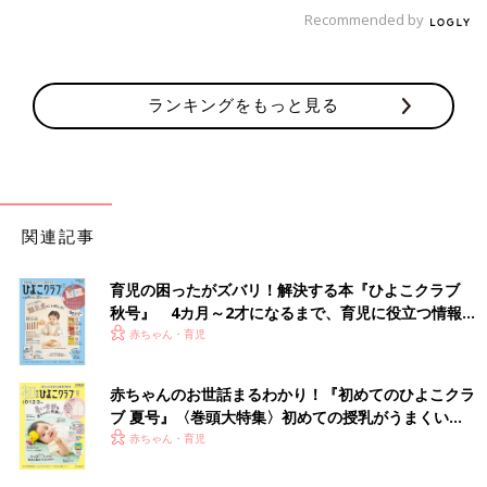
Recommended by
す」
これ、おいしそう！ 差し入れでなくても、わが家の夏のおやつ
の定番にしたい！
ランキングをもっと見る
ほか、差し入れをする時は、分けやすい個包装で、その場で食べ
なくても持ち帰れるものにするのがポイントだとか。
試合でがんばっている子どもたちが喜ぶ差し入れでチャージして
あげてください。
（文・井上裕紀子）
関連記事
LINEのグループ、自分から抜けたことあ
る？「面倒…」「関係ない話題ばかり」
育児の困ったがズバリ！解決する本『ひよこクラブ
とモヤっとする人も。スマートに抜ける
秋号』 4カ月～2才になるまで、育児に役立つ情報が
今回のテーマは「LINEグループ」についてで
には？
す。便利なLINEグループ機能ですが、自分に関
いっぱい！
赤ちゃん・育児
係のない連絡が来ることもあり、面倒に思う人
も多いようです。そこで「たまひよ」アプリユ
赤ちゃんのお世話まるわかり！『初めてのひよこクラ
ーザーに聞いた声をご紹介するとともに、ITジ
■文中のコメントはすべて、『ウィメンズパーク』（2022年1月
ャーナリストで成蹊大学客員教授の高橋暁子さ
ブ 夏号』〈巻頭大特集〉初めての授乳がうまくい
末まで）の投稿からの抜粋です。
んに上手なLINEとのつきあい方についてお聞き
く！ おっぱい・ミルクの基本と夏のトラブル 解決テ
赤ちゃん・育児
※この記事は「たまひよONLINE」で過去に公開されたもので
しました。
ク
す。