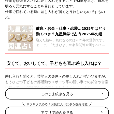
仕事を頑張る人たちに差し入れをすることで効率を上げ、日本を
明るく元気にすることを目的としています。
仕事で疲れている時に差し入れが届くとうれしいものですもの
ね。
健康・お金・仕事・恋愛…2025年はどう
動くべき？九星気学で占う2025年の運勢
【栗原里央子監修】
迎えた新年。気になるのは2025年の運勢です。
そこで、「たまひよ」の名前関連企画すべての
監修でもあり、易学や風水など豊富な占いの知
識を持つ栗原里央子先生に、九星別の2025年の
運勢について占ってもらいました。健康運、金
安くて、おいしくて、子どもも喜ぶ差し入れは？
運、仕事運、恋愛運、ラッキーカラー、ラッキ
ーアイテムまで、2025年をより幸せに過ごすた
めに気をつけるといいことをお伝えします。
差し入れと聞くと、芸能人の楽屋への差し入れが浮かびますが、
もうひとつ子どもの部活動やスポーツ系の習い事での試合や合宿
に持っていく保護者からの差し入れもよく耳にします。
この差し入れ、意外と頭を悩ますんですよね。
このまま続きを見る
「中学に入り柔道部へ入部しました。私は地区大会の差し入れ係
サクサク読める！お気に入り記事を登録可能
です。せんべいにチョコレート、炭酸飲料とか、何を持っていけ
アプリで続きを見る