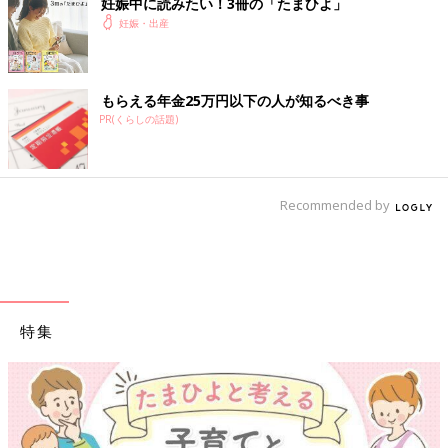
妊娠中に読みたい！3冊の「たまひよ」
妊娠・出産
●記事の内容は2024年11月の情報で、現在と異なる場合がありま
す。
もらえる年金25万円以下の人が知るべき事
『初めてのたまごクラブ』2025年冬号には「超音波写真の見方
PR(くらしの話題)
GUIDE」特集があります。
『初めてのたまごクラブ』最新号はこちら！
Recommended by
特集
【ワクチン接種できるものも】妊婦の感染症対策、知っておい