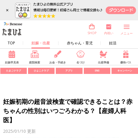
×
内祝い
SHOP
メニュー
TOP
妊娠・出産
赤ちゃん・育児
妊活
妊娠早見表
産院検索
お金・手続き
名づけ
出産準備
優待パス
たまごクラブ
ひよこクラブ
アプリ
SNS
キャンペーン
妊娠初期の超音波検査で確認できることは？赤
ちゃんの性別はいつごろわかる？【産婦人科
医】
2025/01/10
更新