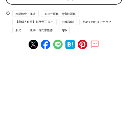
児診療を専門とする林伸彦先生に聞きました。
抜けるという超音波の性質を利用して、羊水内の赤ちゃんの姿形
を画面上に投影しています。赤ちゃんの背骨や肋骨、頭蓋骨など
妊婦検査・健診
エコー写真・超音波写真
かたいものは白く、羊水や血液、膀胱の中の尿などは黒く、筋肉
【産婦人科医】丸茂元三 先生
妊娠初期
初めてのたまごクラブ
や脂肪、胎盤などはグレーに写ります。また、写っているのは赤
ちゃんの断面のため、超音波をあてる位置や角度によっても写り
胎児
医師・専門家監修
app
方が変わります。
妊娠初期の超音波検査でわかること・医師が確認し
ていることは？
それでは、ひとつずつ見ていきましょう。
子宮内に妊娠しているかどうか
市販の妊娠検査薬で陽性が出ても、受精卵が子宮内に着床してい
ない異所性妊娠の可能性もあるため、初診では子宮の中に胎嚢
（赤ちゃんが入っている袋）があるかどうかをまず確認します。
確認できれば、正常な子宮内の妊娠と判断されます。