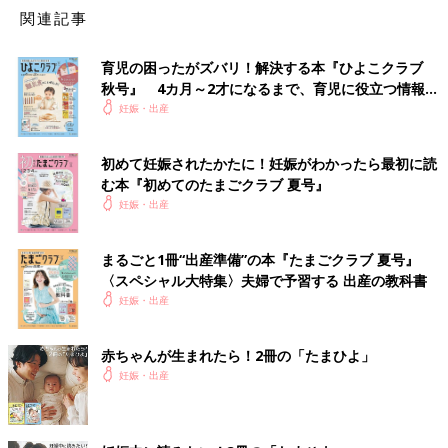
勢によってなかなか外性器が写らない場合もあり、判定が遅くな
関連記事
ることも。また、女の子と言われていても、途中でペニスが見つ
かり修正されることもあります。
育児の困ったがズバリ！解決する本『ひよこクラブ
秋号』 4カ月～2才になるまで、育児に役立つ情報が
監修／丸茂レディースクリニック院長 丸茂元三先生
文／たま
いっぱい！
妊娠・出産
ごクラブ編集部
病気がわかったおなかの赤ちゃんを治療
初めて妊娠されたかたに！妊娠がわかったら最初に読
できる時代へ。そのために大事なのは
む本『初めてのたまごクラブ 夏号』
「検査後」の体制【超音波検査の30年・
「超音波検査の30年」の後編は、おなかにいる
妊娠・出産
後編】
うちに治療を開始する胎児治療、そして妊娠初
期にわかる妊娠高血圧症候群のリスク検査、赤
ちゃんの染色体疾患を調べる血液検査「新型出
まるごと1冊“出産準備”の本『たまごクラブ 夏号』
生前検査（NIPT)」などについて見ていきま
〈スペシャル大特集〉夫婦で予習する 出産の教科書
超音波写真は見慣れないと、何が写っているかわかりづらいも
す。さまざまな技術の進歩、そして進歩が作り
妊娠・出産
の。
超音波写真
をもらったら、家でパパに説明するためにも、そ
出す課題とその解決への道を、胎児診療が専門
の場で先生に何が写っているのかを聞くといいでしょう。初めの
である林伸彦医師に聞きました。
うちはわかりにくくても、見慣れてくるとだんだんわかるように
赤ちゃんが生まれたら！2冊の「たまひよ」
なります。
妊娠・出産
参考／『初めてのたまごクラブ』2024年冬号「超音波写真の見
方
GU
IDE」