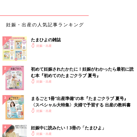
子宮や卵巣にトラブルがないか
妊娠経過や出産に影響を及ぼす可能性のある、子宮筋腫や子宮の
妊娠・出産の人気記事ランキング
奇形、卵巣の腫れやトラブルなどがないか、医師は確認していま
す。
たまひよの雑誌
赤ちゃんの心拍
妊娠・出産
妊娠6～7週以降に、赤ちゃんの心拍を確認します。超音波画像で
点滅して見える赤ちゃんの心拍動は、最初のうちはゆっくり、し
初めて妊娠されたかたに！妊娠がわかったら最初に読
だいにしっかり早くなっていきます。この時期に継続して心拍が
む本『初めてのたまごクラブ 夏号』
確認できると妊娠経過は順調で、流産の可能性はゼロではありま
妊娠・出産
せんが低くなります。
まるごと1冊“出産準備”の本『たまごクラブ 夏号』
赤ちゃんが何人いるか
〈スペシャル大特集〉夫婦で予習する 出産の教科書
妊娠・出産
赤ちゃんが1人（単胎）か、複数（
多胎
）かを確認。双子の場合
はさらに一卵性か二卵性かも妊娠初期に調べます。多胎妊娠の場
妊娠中に読みたい！3冊の「たまひよ」
合、大きな産院に紹介されることもあります。
妊娠・出産