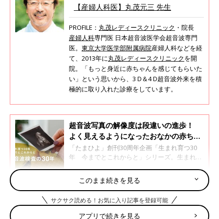
【産婦人科医】丸茂元三 先生
PROFILE：
丸茂レディースクリニック
・院長
産婦人科
専門医 日本超音波医学会超音波専門
医。
東京大学医学部附属病院
産婦人科などを経
て、2013年に
丸茂レディースクリニック
を開
院。「もっと身近に赤ちゃんを感じてもらいた
い」という思いから、3 D＆4 D超音波外来を積
極的に取り入れた診療をしています。
超音波写真の解像度は段違いの進歩！
よく見えるようになったおなかの赤ちゃ
ん【超音波検査の30年・前編】
「たまひよ」創刊30周年企画「生まれ育つ30
年 今までとこれからと」シリーズ。生まれつ
きの病気がわかる検査「出生前検査」には
「NIPT(新型出生前検査)」もあり、こうした検
このまま続きを見る
査は赤ちゃんの病気の早期治療につながる一
超音波検査でおなかの中の様子がわかるしくみは？
方、難しい対応を迫られる場面も多くなりまし
サクサク読める！お気に入り記事を登録可能
た。私たちは新しい技術の進歩をどのように受
けとめ、いかしていけばいいのでしょうか。胎
アプリで続きを見る
超音波画像は、かたいものにぶつかると反射し、液体などは通り