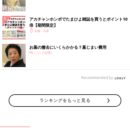
赤ちゃんの大きさと正確な妊娠週数
アカチャンホンポでたまひよ雑誌を買うとポイント10
超音波検査では、赤ちゃんの頭からおしりまでの長さ（頭殿長）
倍【期間限定】
や、頭の左右の直径（児頭大横径）の長さなどを測定し、赤ちゃ
妊娠・出産
んの大きさや発育をチェックします。
妊娠8～10週ころの
胎児
は発育に差が少ないため、赤ちゃんの頭
お墓の撤去にいくらかかる？墓じまい費用
殿長を、また妊娠11週以降は児頭大横径を正確に測って、妊娠週
PR(くらしの話題)
数や分娩予定日を決定します。
赤ちゃんの性別はいつごろわかる？
Recommended by
ママ・パパが気になる赤ちゃんの性別は、いつごろわかるのでし
ょうか。
ランキングをもっと見る
妊娠5カ月ごろから
男の子は股の間にペニスが、女の子は木の葉形をした外陰部が、
早い人で妊娠5カ月ごろからわかります。ただし、赤ちゃんの姿