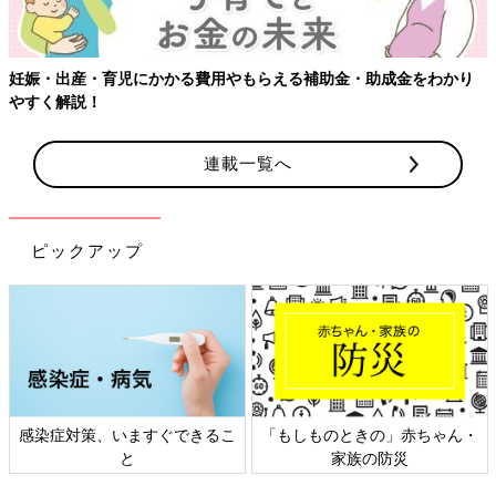
かり
連載一覧へ
Amazonで購入する（送料無料）
ピックアップ
楽天ブックスで購入する（送料無料）
ちゃん・
日本外来小児科学会リーフレッ
六星占術 細木かおりさ
ト検討会
相談