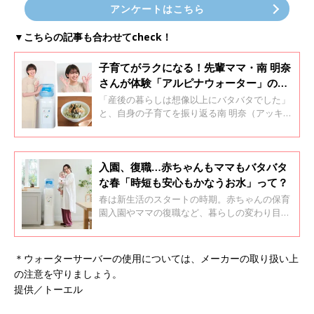
アンケートはこちら
▼こちらの記事も合わせてcheck！
子育てがラクになる！先輩ママ・南 明奈
さんが体験「アルピナウォーター」のあ
る暮らし
「産後の暮らしは想像以上にバタバタでした」
と、自身の子育てを振り返る南 明奈（アッキー
ナ）さんが、先輩ママとして「アルピナウォー
ター」をお試し！赤ちゃんのいる家庭に「アル
ピナウォーター」がおすすめできる理由をリア
ルな感想とともに紹介します！
入園、復職…赤ちゃんもママもバタバタ
な春「時短も安心もかなうお水」って？
春は新生活のスタートの時期。赤ちゃんの保育
園入園やママの復職など、暮らしの変わり目を
迎えるタイミングです。1分でも惜しいこの時
期に、ぜひ知っておいてほしい高品質な「お
水」の話を紹介します！
＊ウォーターサーバーの使用については、メーカーの取り扱い上
の注意を守りましょう。
提供／トーエル