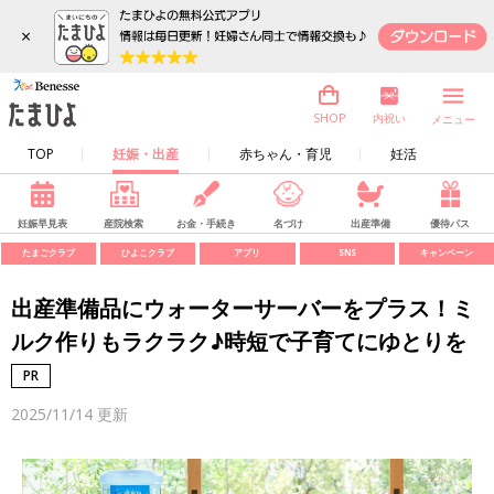
×
内祝い
SHOP
メニュー
TOP
妊娠・出産
赤ちゃん・育児
妊活
妊娠早見表
産院検索
お金・手続き
名づけ
出産準備
優待パス
たまごクラブ
ひよこクラブ
アプリ
SNS
キャンペーン
出産準備品にウォーターサーバーをプラス！ミ
ルク作りもラクラク♪時短で子育てにゆとりを
2025/11/14
更新