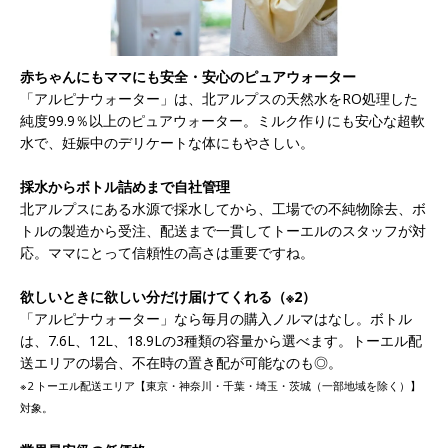
赤ちゃんにもママにも安全・安心のピュアウォーター
「アルピナウォーター」は、北アルプスの天然水をRO処理した
純度99.9％以上のピュアウォーター。ミルク作りにも安心な超軟
水で、妊娠中のデリケートな体にもやさしい。
採水からボトル詰めまで自社管理
北アルプスにある水源で採水してから、工場での不純物除去、ボ
トルの製造から受注、配送まで一貫してトーエルのスタッフが対
応。ママにとって信頼性の高さは重要ですね。
欲しいときに欲しい分だけ届けてくれる（※2）
「アルピナウォーター」なら毎月の購入ノルマはなし。ボトル
は、7.6L、12L、18.9Lの3種類の容量から選べます。トーエル配
送エリアの場合、不在時の置き配が可能なのも◎。
※2 トーエル配送エリア【東京・神奈川・千葉・埼玉・茨城（一部地域を除く）】
対象。