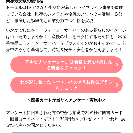
業界最安級の低価格
トーエルはLPガスなど生活に密着したライフライン事業を展開
している会社。既存のシステムや物流のノウハウを活用するな
ど、徹底した効率化と企業努力で低価格を実現。
いかがでしたか？ ウォーターサーバーのある暮らしのイメージ
はついたでしょうか？ 産後の生活をラクにするためにも、出産
準備品にウォーターサーバーをプラスするのがおすすめです。妊
娠中の今から準備して、時短＆安全・安心をかなえましょう！
「アルピナウォーター」は価格も安心♪気にな
る料金をチェック！
わが家に合ったトーエルのお水&お得なプラン
をチェック
＼図書カードが当たるアンケート実施中／
アンケートに回答された方の中から抽選で20名様に図書カード
（図書カードネットギフト）500円分をプレゼント！ ぜひ、あ
なたの声をお聞かせください。