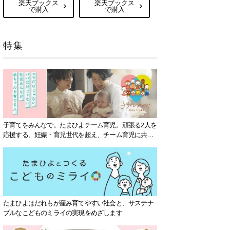
楽天ブックス
楽天ブックス
で購入
で購入
特集
子育てをみんなで。たまひよチーム育児。頑張る2人を
応援する、妊娠・育児世代を超え、チーム育児に共感
する社会を目指していきます。
たまひよはだれもが産み育てやすい社会と、サステナ
ブルなこどものミライの実現をめざします