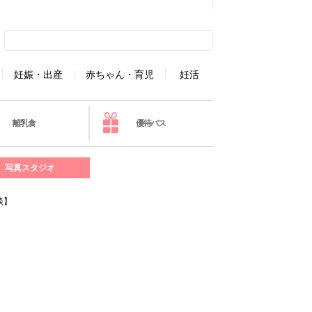
妊娠・出産
赤ちゃん・育児
妊活
離乳食
優待パス
写真スタジオ
談】