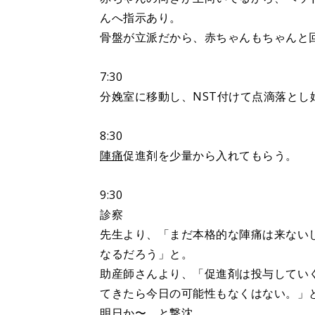
んへ指示あり。
骨盤が立派だから、赤ちゃんもちゃんと
7:30
分娩室に移動し、NST付けて点滴落とし
8:30
陣痛
促進剤を少量から入れてもらう。
9:30
診察
先生より、「まだ本格的な陣痛は来ない
なるだろう」と。
助産師さんより、「促進剤は投与してい
てきたら今日の可能性もなくはない。」
明日か〜、と撃沈。