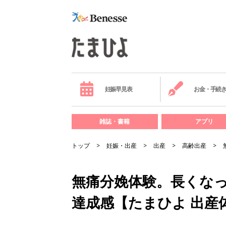
妊娠早見表
お金・手続
雑誌・書籍
アプリ
トップ
妊娠・出産
出産
高齢出産
無痛分娩体験。長くな
達成感【たまひよ 出産