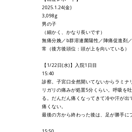
2025.1.24(金)
3,098g
男の子
（細かく、かなり長いです）
無痛分娩／b群溶連菌陽性／陣痛促進剤
常（後方後頭位：頭が上を向いている）
【1/22日(水)】入院1日目
15:40
診察。子宮口全然開いてないからラミナ
リガリの痛みが処置5分くらい。呼吸を
る。だんだん痛くなってきて冷や汗が出
痛くない。
最後の方から終わった後は、足が勝手に
15:50