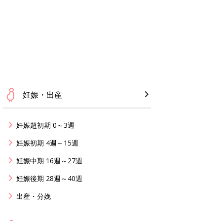
妊娠・出産
妊娠超初期 0～3週
妊娠初期 4週～15週
妊娠中期 16週～27週
妊娠後期 28週～40週
出産・分娩