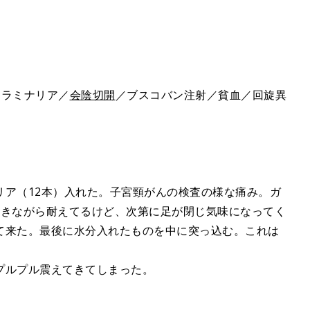
／ラミナリア／
会陰切開
／ブスコバン注射／貧血／回旋異
リア（12本）入れた。子宮頸がんの検査の様な痛み。ガ
吐きながら耐えてるけど、次第に足が閉じ気味になってく
て来た。最後に水分入れたものを中に突っ込む。これは
プルプル震えてきてしまった。