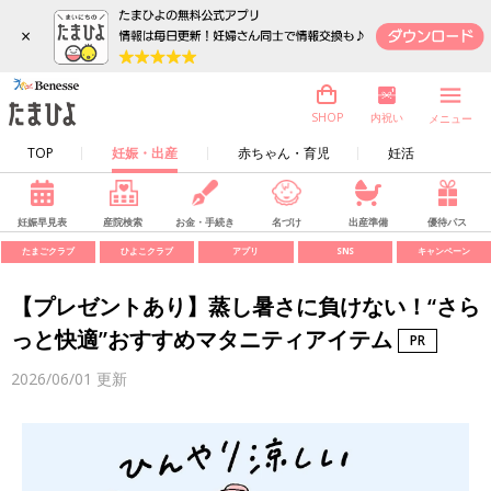
×
内祝い
SHOP
メニュー
TOP
妊娠・出産
赤ちゃん・育児
妊活
妊娠早見表
産院検索
お金・手続き
名づけ
出産準備
優待パス
たまごクラブ
ひよこクラブ
アプリ
SNS
キャンペーン
【プレゼントあり】蒸し暑さに負けない！“さら
っと快適”おすすめマタニティアイテム
2026/06/01
更新