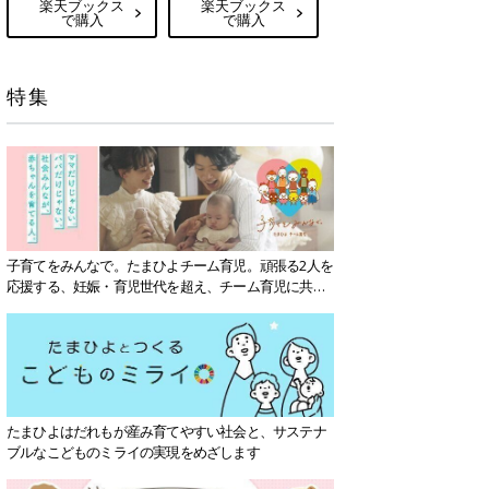
楽天ブックス
楽天ブックス
で購入
で購入
特集
子育てをみんなで。たまひよチーム育児。頑張る2人を
応援する、妊娠・育児世代を超え、チーム育児に共感
する社会を目指していきます。
たまひよはだれもが産み育てやすい社会と、サステナ
ブルなこどものミライの実現をめざします