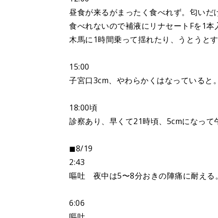
昼食が来るがまったく食べれず。匂いだ
食べれないので補液にリナセートFを1本
木馬に1時間乗って揺れたり、うとうと
15:00
子宮口3cm、やわらかくはなっていると
18:00頃
診察あり、早くて21時頃、5cmになっ
◼︎8/19
2:43
嘔吐 夜中は5〜8分おきの陣痛に耐える
6:06
嘔吐