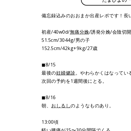
たまひよの
備忘録込みのおおまか出産レポです！長
初産/40w0d/
無痛分娩
/誘発分娩/会陰切
51.5cm/3044g/男の子
152.5cm/42kg+9kg/27歳
◼︎8/15
最後の
妊婦健診
。やわらかくはなってい
次回の予約を1週間後にとる。
◼︎8/16
朝、
おしるし
のようなものあり。
13:00頃
軽い腰痛が15〜30分間隔でくる。