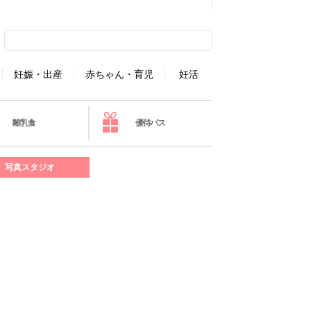
妊娠・出産
赤ちゃん・育児
妊活
離乳食
優待パス
写真スタジオ