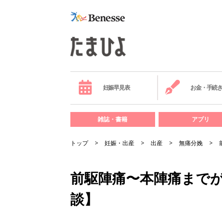
妊娠早見表
お金・手続
雑誌・書籍
アプリ
トップ
妊娠・出産
出産
無痛分娩
前駆陣痛〜本陣痛までが
談】