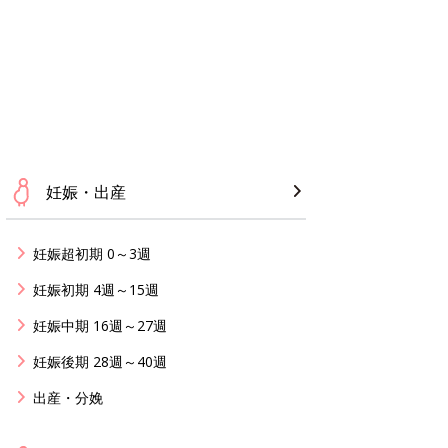
妊娠・出産
妊娠超初期 0～3週
妊娠初期 4週～15週
妊娠中期 16週～27週
妊娠後期 28週～40週
出産・分娩