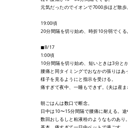
元気だったのでイオンで7000歩ほど散歩
19:00頃
20分間隔を切り始め、時折10分弱でく
◼︎8/17
1:00頃
10分間隔を切り始め、短いときは3分と
腰痛と同タイミングでおなかの張りはあ
様子を見るようにと指示を受ける。
痛すぎて夜中、一睡もできず。(夫は産ま
朝ごはんは数口で断念。
日中は10〜15分間隔で腰痛に耐える。
数回おしるしと粘液栓のようなものあり
基本、痛すぎて一日中ベットで過ごす。