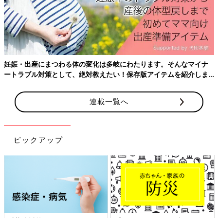
子宮口9cm、破水なし。導尿。
15:35
子宮口全開大。自然破水。
いきみましょうと言われ、もう産まれるかと思ったが、2-3回い
きむくらいじゃ産まれないと笑われる。
妊娠・出産にまつわる体の変化は多岐にわたります。そんなマイナ
麻酔が効いているので陣痛はわからないが、いきみたい感覚と陣
ートラブル対策として、絶対教えたい！保存版アイテムを紹介しま
痛モニターで判断する。絶対にウンチでた。
す。
16:00頃
連載一覧へ
胎児
心拍が150台になり、酸素マスク開始
17:00頃
ピックアップ
主治医に理想は1時間、2時間以内には産まれるんじゃないかと言
われる。最後は吸引分娩の可能性と
帝王切開
の可能性もあると。
18:00頃
陣痛が1分半間隔になり、促進剤の速度を落とされる。その後、
進みが悪かったようで医師の準備が整い次第、吸引分娩の予定に
なる。