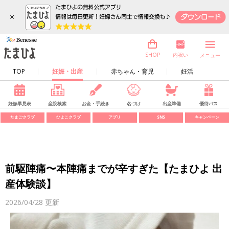
×
内祝い
SHOP
メニュー
TOP
妊娠・出産
赤ちゃん・育児
妊活
妊娠早見表
産院検索
お金・手続き
名づけ
出産準備
優待パス
たまごクラブ
ひよこクラブ
アプリ
SNS
キャンペーン
前駆陣痛〜本陣痛までが辛すぎた【たまひよ 出
産体験談】
2026/04/28
更新