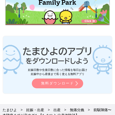
いかがでしたか？ たまひよのアプリ「まいにちのたまひよ」で
は、もっとたくさんの「出産レポート」を読むことができます！
また、同じ出産予定月の人と情報交換ができる「同期ルーム」も
ありますので、ぜひ活用してみてくださいね。
たまひよのアプリ「まいにちのたまひよ」は、【たまひよアプ
リ】でストア検索してもDLできます！
●この記事は個人の体験記です。
●記事の内容は2025年8月の情報で、現在と異なる場合がありま
す。
たまひよの「出産体験談」をもっと読みたい人はこちら
妊娠日数や生後日数に合った情報を毎日お届け
妊娠中から産後まで長く使える無料アプリ
無料ダウンロード
たまひよ
妊娠・出産
出産
無痛分娩
前駆陣痛〜