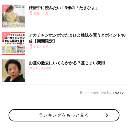
妊娠中に読みたい！3冊の「たまひよ」
0:45
妊娠・出産
病院到着。診察してみて入院か決まると思っていたら、そのまま
病室に通され驚く。
子宮口1cm、破水なし。
シャワー浴び損ねたと伝えたら、お風呂を沸かしてくれる。
アカチャンホンポでたまひよ雑誌を買うとポイント10
倍【期間限定】
5:00
妊娠・出産
陣痛が痛すぎて嘔吐
お墓の撤去にいくらかかる？墓じまい費用
8:00
PR(くらしの話題)
朝食が来るが食欲が湧かず、キウイ2切れをなんとか食べる。
10:00
嘔吐
Recommended by
11:00
嘔吐
ランキングをもっと見る
12:00