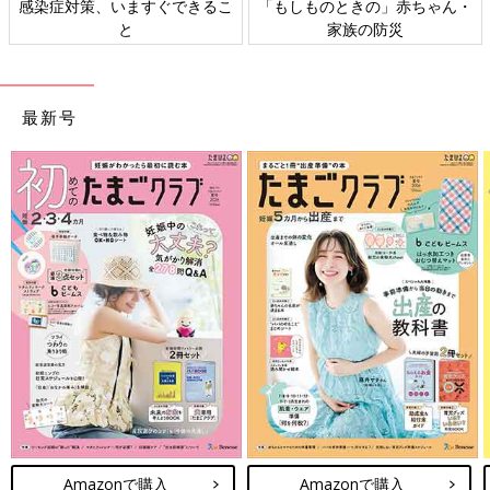
痛みがないのでいきむのがつらくない。助産師さんに3時間ぶっ
感染症対策、いますぐできるこ
「もしものときの」赤ちゃん・
通しでいきめてすごいと褒められる。
と
家族の防災
19:03頃
吸引せずに出産。会陰は2cm切開。切開の際はリドカイン？を使
最新号
用したので痛みはなし。
赤ちゃんは出てすぐ自発で泣いてて安心。
20:00頃
胎盤を見せてもらう。ぷよぷよした薄いものだった。
21:00頃
会陰を縫われる。やけに沢山縫っていると思ったら出産のときに
膣も裂けるらしく、そこを縫っていると言われる。
夕飯が出ないと知り絶望。
23:00
清拭。離床しトイレに行くが尿は出ず導尿に。点滴抜針。
23:30
車椅子で部屋に移動。麻酔が残っているのか、とくに痛みはな
Amazonで購入
Amazonで購入