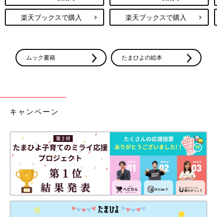
し。
楽天ブックスで購入
楽天ブックスで購入
◼︎8/20
3:00
3時間おきにトイレに起きてくださいと言われ、セットした目覚
ムック書籍
たまひよの絵本
ましで起きる。無事初回排尿。会陰が少し痛い。悪露に驚く。
6:45
起床。会陰、おしり、腰、おなか、背中が痛い。2回目の排尿も
無事。おしりセレブに救われる。
キャンペーン
10:00
麻酔科の診察あり。腰の筋肉痛のような痛みは2-3日で治ると言
われる。
前駆陣痛〜本陣痛までがつらすぎたけど、麻酔効いてからは嘘の
ように楽で感動した！！
次も絶対に無痛分娩にする！！！
2日間、病院で付き添ってくれて陣痛のたびに腰をさすってくれ
たりサポートしてくれた夫には感謝しかない！！