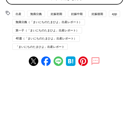
◼︎8/16
朝、
おしるし
のようなものあり。
出産
無痛分娩
妊娠初期
妊娠中期
妊娠後期
app
無痛分娩（「まいにちのたまひよ」出産レポート）
13:00頃
第一子（「まいにちのたまひよ」出産レポート）
軽い腰痛が15〜30分間隔でくる。
40週（「まいにちのたまひよ」出産レポート）
元気だったのでイオンで7000歩ほど散歩。
「まいにちのたまひよ」出産レポート
19:00頃
20分間隔を切り始め、時折10分弱でくるようになる。
◼︎8/17
1:00頃
10分間隔を切り始め、短いときは3分とかに。あまりにも間隔が
短い&腰が痛いので病院に電話。
腰痛と同タイミングでおなかの張りはあったが、腹痛はなかった
ので、前駆
陣痛
だろうから家で様子を見るようにと指示を受け
る。
痛すぎて夜中、一睡もできず。(夫は産まれるかもとハイになっ
て眠れず)