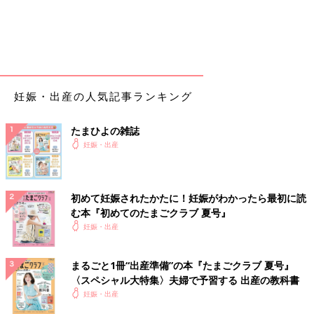
朝ごはんは数口で断念。
日中は10〜15分間隔で腰痛に耐える。途中で数回、気を失った
ように寝る。
数回おしるしと粘液栓のようなものあり。
基本、痛すぎて一日中ベットで過ごす。
昼におなかすいた気がするも、普段の半分ほどの量をやっとの思
妊娠・出産の人気記事ランキング
いで食べる。
たまひよの雑誌
20:00頃
妊娠・出産
10分間隔を時折、切り始める。
なんとかトマトを半分食べてみるが嘔吐。
22:00頃
初めて妊娠されたかたに！妊娠がわかったら最初に読
む本『初めてのたまごクラブ 夏号』
10分間隔を切り始める。
妊娠・出産
◼︎8/18
0:18
まるごと1冊“出産準備”の本『たまごクラブ 夏号』
腰痛が痛すぎて気づかなかったが、下腹部も少し痛いような気が
〈スペシャル大特集〉夫婦で予習する 出産の教科書
するのと、あまりにつらいので再度、病院に電話。「来てくださ
妊娠・出産
い」と言われたので車で向かう。