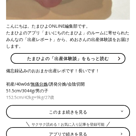
こんにちは。たまひよONLINE編集部です。
たまひよのアプリ「まいにちのたまひよ」のルームに寄せられた
みんなの「出産レポート」から、めおさんの出産体験談をお届け
します。
たまひよの「出産体験談」をもっと読む
備忘録込みのおおまか出産レポです！長いです！
初産/40w0d/
無痛分娩
/誘発分娩/会陰切開
51.5cm/3044g/男の子
152.5cm/42kg+9kg/27歳
◼︎8/15
このまま続きを見る
最後の
妊婦健診
。やわらかくはなっているがまだまだ赤ちゃんは
降りてきていないと言われる。
サクサク読める！お気に入り記事を登録可能
次回の予約を1週間後にとる。
アプリで続きを見る