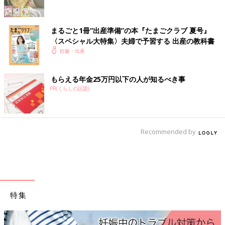
朝食、何も摂取できず
9:09
まるごと1冊“出産準備”の本『たまごクラブ 夏号』
〈スペシャル大特集〉夫婦で予習する 出産の教科書
進みが悪いので促進剤開始。
妊娠・出産
13:00子宮口5-6cm
本来なら8cmくらいまで待って無痛開始らしいけど、体力的にも
もらえる年金25万円以下の人が知るべき事
限界なので使いましょうと言われる。
PR(くらしの話題)
13:30
麻酔が効き始め、途端に元気になる。
痛みはまったくなし。代わりにいきみたい感覚が出てきたのを必
Recommended by
死で堪える。
14:30
昼食を久しぶりにおいしいと思いながら食べていると、産まれそ
うだからとお産の準備が始められる。
特集
昼食に帰った夫を急いで呼び戻す。
15:10