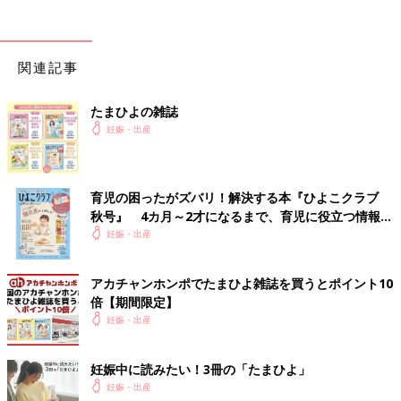
昼食が来るがまったく食べれず。匂いだけで気持ち悪くなる。
食べれないので補液にリナセートFを1本入れられる。その後ブド
ウ糖も1本追加される。
木馬に1時間乗って揺れたり、うとうとすると陣痛が3分間隔で来
関連記事
るようになる。
たまひよの雑誌
15:00
妊娠・出産
子宮口3cm、やわらかくはなっていると。
18:00頃
育児の困ったがズバリ！解決する本『ひよこクラブ
診察あり、早くて21時頃、5cmになって午前中には産まれるかな
秋号』 4カ月～2才になるまで、育児に役立つ情報が
と言われる。
いっぱい！
妊娠・出産
◼︎8/19
2:43
アカチャンホンポでたまひよ雑誌を買うとポイント10
嘔吐 夜中は5〜8分おきの陣痛に耐える。
倍【期間限定】
妊娠・出産
6:06
嘔吐
妊娠中に読みたい！3冊の「たまひよ」
妊娠・出産
8:00頃