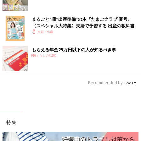
病院到着後、初の内診
2センチくらいを覚悟していたら、まさかの6センチで「頑張った
ねえ」と言われる
まるごと1冊“出産準備”の本『たまごクラブ 夏号』
〈スペシャル大特集〉夫婦で予習する 出産の教科書
妊娠・出産
10:30
いきみたい感じが強まり、おしりの下にテニスボールを置いてベ
ッドに座り、ベッドテーブルに突っ伏して耐える
もらえる年金25万円以下の人が知るべき事
PR(くらしの話題)
11時頃
2回目の内診で8センチ
そこから痛みが来るたびに「うーっ」とうなる
腰が割れるように痛み、全力で夫に押してもらわないと耐えられ
Recommended by
ない
11:40頃
3回目の内診でほぼ全開とのこと
破水をしないので、人工破水させると言われるが、「卵膜が硬す
特集
ぎるね！」と言われ、とりあえず分娩台に行こうとなる
12時頃