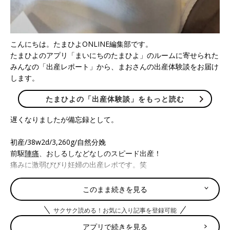
こんにちは。たまひよONLINE編集部です。
たまひよのアプリ「まいにちのたまひよ」のルームに寄せられた
みんなの「出産レポート」から、まおさんの出産体験談をお届け
します。
たまひよの「出産体験談」をもっと読む
遅くなりましたが備忘録として。
初産/38w2d/3,260g/自然分娩
前駆
陣痛
、おしるしなどなしのスピード出産！
痛みに激弱びびり妊婦の出産レポです。笑
5/26
このまま続きを見る
38w0dで健診→内診されるが痛すぎて、「まだ全然だね！」と言
われる
サクサク読める！お気に入り記事を登録可能
アプリで続きを見る