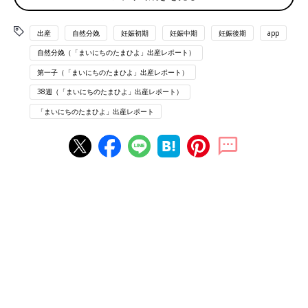
5/28
6:05
おなかが痛くて目が覚める
出産
自然分娩
妊娠初期
妊娠中期
妊娠後期
app
いったんトイレに行く
自然分娩（「まいにちのたまひよ」出産レポート）
おりもの
が多い
第一子（「まいにちのたまひよ」出産レポート）
38週（「まいにちのたまひよ」出産レポート）
6:10
布団に戻ってうとうと
「まいにちのたまひよ」出産レポート
6:21
またおなかが痛くて目が覚める
きゅーっとする、生理痛1日目くらいの痛み
前駆陣痛ってやつなのか？と疑う
6:31
うとうとしていたら痛みが強くなる
横になったまま、少しうずくまるようにしたら全然耐えられる
重めの生理痛くらい
6:35
ぐーっと痛む