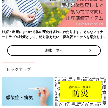
分娩台に上がる
人工破水させる(硬すぎたらしく3回目でようやく)
いきんでいいと言われるが、なかなかいきめず
13:15
1分置きくらいの痛みに耐え続けていたが、赤ちゃんの頭が骨盤
妊娠・出産にまつわる体の変化は多岐にわたります。そんなマイナ
にハマっていると言われる
ートラブル対策として、絶対教えたい！保存版アイテムを紹介しま
2時間その状態だとお産が長引いているということになり、吸引
す。
になる可能性を告げられる
連載一覧へ
13:30
先生から陣痛促進剤を提案される
痛みが強くなるかもと言われ、「これ以上！？」と言うが助産師
ピックアップ
さんに、「何時間もそのままよりいいやろ！」と言われ促進剤開
始
このころからいきむと足をつりかけるようになり、その痛みにも
耐える
このころ、
会陰切開
をされる
麻酔がきいていて痛みゼロ