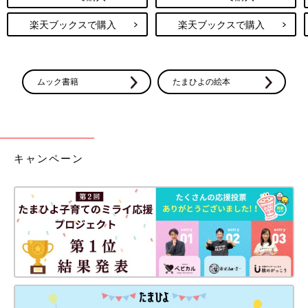
助産師さんにはやる気満々だねぇと言われた息子です。笑
楽天ブックスで購入
楽天ブックスで購入
痛みに激弱なので、会陰切開とか激怖だったんですが、麻酔のち
くっとした感覚だけあって、切られるときも縫われるときも痛み
ゼロでした！！
ムック書籍
たまひよの絵本
ちなみに入院中から退院して3週間くらい、トイレのときにはお
しりセレブウェットの医薬部外品を使ってました。
最初は病院で清浄綿を渡され使ってましたが、なくなったあとは
おしりセレブがないと生きていけないと思ってました。
トイレにも流せるし、ドラッグストアで携帯用、箱付き、詰め替
キャンペーン
え用の3形態から選べるのも神です！
病院には携帯用2パックを買って持っていき、退院してすぐ箱付
きと詰め替え用をゲットしました。
今からの方はぜひ！！
どなたかの参考になれば幸いです。
いかがでしたか？ たまひよのアプリ「まいにちのたまひよ」で
は、もっとたくさんの「出産レポート」を読むことができます！
また、同じ出産予定月の人と情報交換ができる「同期ルーム」も
ありますので、ぜひ活用してみてくださいね。