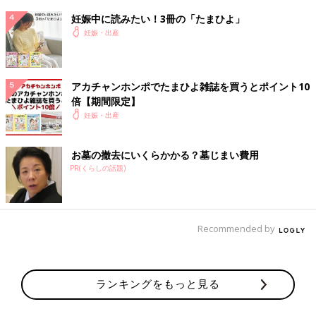
7:32
妊娠中に読みたい！3冊の「たまひよ」
4分間隔で痛むことにびびりながら、いったん食べる手を止めて
妊娠・出産
耐える
7:37
トーストを食べ切り、さすがに前駆陣痛じゃなさそうと思い、夫
アカチャンホンポでたまひよ雑誌を買うとポイント10
に「今日は休んで！8時に病院に電話する！」とお願い＆宣言
倍【期間限定】
妊娠・出産
7:41
3分とかになってて焦る
お墓の撤去にいくらかかる？墓じまい費用
陣痛バッグに充電器やメガネケースなど、当日に入れないといけ
PR(くらしの話題)
ないものを入れる
7:47
夫にコンビニでおにぎりとパンを買いに行ってもらう
Recommended by
夫が出たあと、すぐに痛みで吐き気→トイレに駆け込むが唾液だ
け
ここからずっと5分間隔を切る
ランキングをもっと見る
8時すぎて病院に電話→痛みの持続時間を聞かれ、「30秒〜1