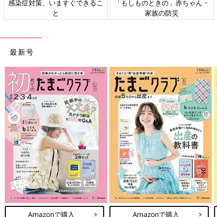
感染症対策、いますぐできるこ
「もしものときの」赤ちゃん・
14:30
と
家族の防災
1時間経ったことに気づき、このままだと吸引＝傷が広がるかも
と思い始め、全力でいきむ
体力がなくなり、痛み始めるたびにもう無理と思いながら全力を
最新号
こめる
14:45頃
頭が抜け、挟まる感覚がある
14:54
出産
このあと、処置中にすぐ後陣痛が始まり痛みに耐える
分娩台に上がってからは3時間弱かかり、結構苦しみましたが…
結果としては8時間半ほどのスピード出産でした！
ちなみに分娩台行ってから促進剤の提案されるまでの一時間半、
私の感覚ではわずか15分程でした笑
最初の痛みから全開大まで6時間だったので、痛みがどんどん強
まっていってずっとパニックみたいな感じでした。
Amazonで購入
Amazonで購入