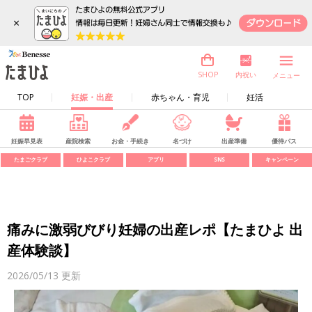
×
内祝い
SHOP
メニュー
TOP
妊娠・出産
赤ちゃん・育児
妊活
妊娠早見表
産院検索
お金・手続き
名づけ
出産準備
優待パス
たまごクラブ
ひよこクラブ
アプリ
SNS
キャンペーン
痛みに激弱びびり妊婦の出産レポ【たまひよ 出
産体験談】
2026/05/13
更新