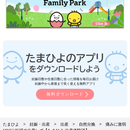
たまひよのアプリ「まいにちのたまひよ」は、【たまひよアプ
リ】でストア検索してもDLできます！
●この記事は個人の体験記です。
●記事の内容は2025年8月の情報で、現在と異なる場合がありま
す。
たまひよの「出産体験談」をもっと読みたい人はこちら
妊娠日数や生後日数に合った情報を毎日お届け
妊娠中から産後まで長く使える無料アプリ
無料ダウンロード
たまひよ
妊娠・出産
出産
自然分娩
痛みに激弱