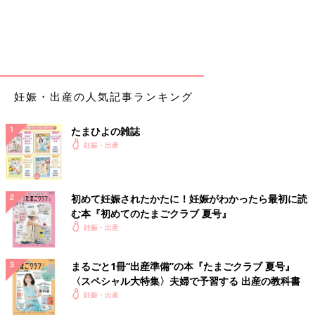
ここから8分間隔くらいで痛み始める
6:54
陣痛カウンターつけ始める
7:03
妊娠・出産の人気記事ランキング
痛むのでカウンターをおすと、初回から8分間隔のため、「病院
に連絡しよう！」と出る
たまひよの雑誌
妊娠・出産
7:12
また痛む
9分間隔
横で寝ていた夫を起こす
初めて妊娠されたかたに！妊娠がわかったら最初に読
む本『初めてのたまごクラブ 夏号』
なぜか洗面所の排水溝掃除をする
妊娠・出産
7:27
間に１回痛みがあったが、トースト焼いててカウンターを押せ
まるごと1冊“出産準備”の本『たまごクラブ 夏号』
ず、記録上、間が空く
〈スペシャル大特集〉夫婦で予習する 出産の教科書
痛みが収まったタイミングで食パンを1枚食べる
妊娠・出産