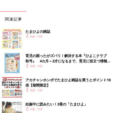
分」と言うと、「まだだと思うから、来てもいいけど耐えれそう
ならもう少し家でいいよ」と言われる
1時間ほど耐えることを決意
関連記事
8:35
激痛に変わってくる
たまひよの雑誌
妊娠・出産
8:45
少し間隔が空いたが、とにかく痛みが強くなり、横向きでは耐え
れず
育児の困ったがズバリ！解決する本『ひよこクラブ
正座の格好から上体を床につけるように伏せて、腰を夫に押して
秋号』 4カ月～2才になるまで、育児に役立つ情報が
もらう
いっぱい！
妊娠・出産
8:51
うーっと声が出る痛み
アカチャンホンポでたまひよ雑誌を買うとポイント10
とにかく腰が痛い
倍【期間限定】
妊娠・出産
9時をすぎて再度病院に電話し、向かうことに
駐車場で痛みのあまり気持ちが悪くなり嘔吐
妊娠中に読みたい！3冊の「たまひよ」
妊娠・出産
9:45頃